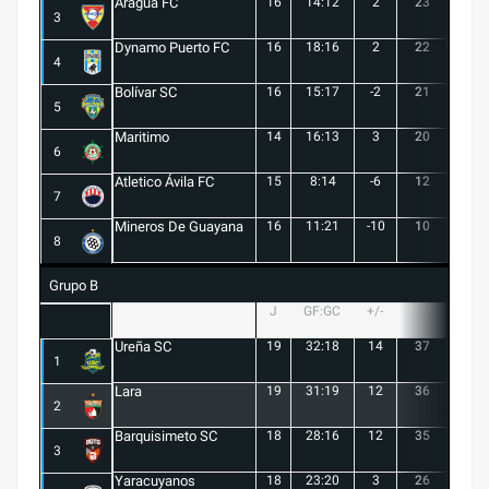
Aragua FC
16
14:12
2
23
6
3
Dynamo Puerto FC
16
18:16
2
22
5
4
Bolívar SC
16
15:17
-2
21
6
5
Maritimo
14
16:13
3
20
5
6
Atletico Ávila FC
15
8:14
-6
12
1
7
Mineros De Guayana
16
11:21
-10
10
1
8
Grupo B
J
GF:GC
+/-
PTS
G
Ureña SC
19
32:18
14
37
10
1
Lara
19
31:19
12
36
10
2
Barquisimeto SC
18
28:16
12
35
10
3
Yaracuyanos
18
23:20
3
26
7