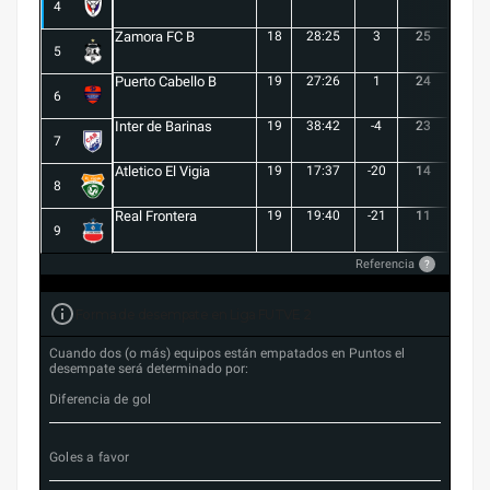
4
Zamora FC B
18
28:25
3
25
6
5
Puerto Cabello B
19
27:26
1
24
7
6
Inter de Barinas
19
38:42
-4
23
7
7
Atletico El Vigia
19
17:37
-20
14
3
8
Real Frontera
19
19:40
-21
11
3
9
Referencia
?
Forma de desempate en Liga FUTVE 2
Cuando dos (o más) equipos están empatados en Puntos el
desempate será determinado por:
Diferencia de gol
Goles a favor