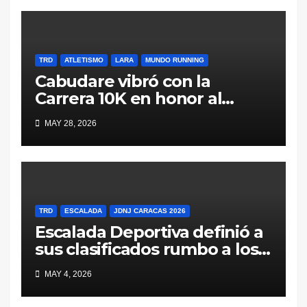
TRD
ATLETISMO
LARA
MUNDO RUNNING
Cabudare vibró con la
Carrera 10K en honor al
General Jacinto Lara (Galería
MAY 28, 2026
y Resultados)
TRD
ESCALADA
JDNJ CARACAS 2026
Escalada Deportiva definió a
sus clasificados rumbo a los
Juegos Deportivos
MAY 4, 2026
Nacionales Juveniles Caracas
2026