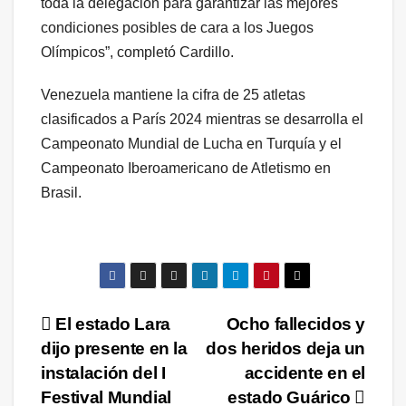
toda la delegación para garantizar las mejores
condiciones posibles de cara a los Juegos
Olímpicos”, completó Cardillo.
Venezuela mantiene la cifra de 25 atletas
clasificados a París 2024 mientras se desarrolla el
Campeonato Mundial de Lucha en Turquía y el
Campeonato Iberoamericano de Atletismo en
Brasil.
Navegación
El estado Lara
Ocho fallecidos y
dijo presente en la
dos heridos deja un
de
instalación del I
accidente en el
entradas
Festival Mundial
estado Guárico