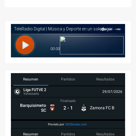
Resumen
Partidos
Resultados
Liga FUTVE 2
29/07/2026
Venezuela
Finalizado
Barquisimeto
2
-
1
Zamora FC B
SC
Provisto por
365Scores.com
Resumen
Partidos
Resultados