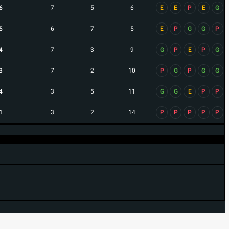
6
7
5
6
E
E
P
E
G
5
6
7
5
E
P
G
G
P
4
7
3
9
G
P
E
P
G
3
7
2
10
P
G
P
G
G
4
3
5
11
G
G
E
P
P
1
3
2
14
P
P
P
P
P