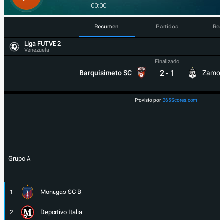
Resumen
Partidos
Re
Liga FUTVE 2
Venezuela
Finalizado
2
-
1
Barquisimeto SC
Zamo
Provisto por
365Scores.com
Grupo A
Monagas SC B
1
Deportivo Italia
2