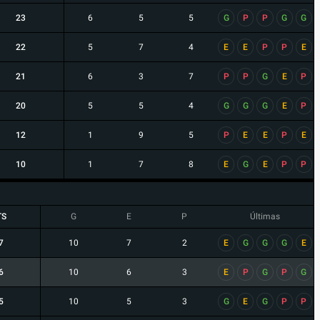
23
6
5
5
G
P
P
G
G
22
5
7
4
E
E
P
P
E
21
6
3
7
P
P
G
E
P
20
5
5
4
G
G
G
E
P
12
1
9
5
P
E
E
P
E
10
1
7
8
E
G
E
P
P
TS
G
E
P
Últimas
7
10
7
2
E
G
G
G
E
6
10
6
3
E
P
G
P
G
5
10
5
3
G
E
G
P
P