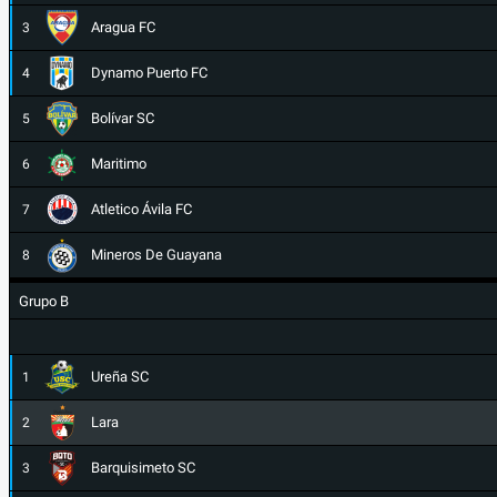
Aragua FC
3
Dynamo Puerto FC
4
Bolívar SC
5
Maritimo
6
Atletico Ávila FC
7
Mineros De Guayana
8
Grupo B
Ureña SC
1
Lara
2
Barquisimeto SC
3