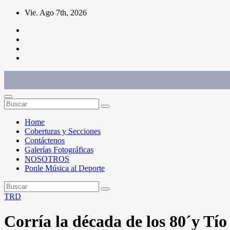
Saltar
Vie. Ago 7th, 2026
al
contenido
Conéctate con el deporte que te define. Mostramos sus historias.
Home
Coberturas y Secciones
Contáctenos
Galerías Fotográficas
NOSOTROS
Ponle Música al Deporte
TRD
Corría la década de los 80´y Tí