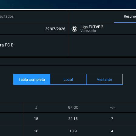
sultados
Resum
Liga FUTVE 2
29/07/2026
Venezuela
ra FC B
Tabla completa
Local
Visitante
J
GF:GC
+/-
15
22:15
7
16
13:9
4