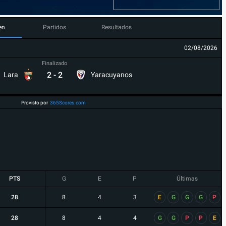
en
Partidos
Resultados
02/08/2026
Finalizado
2
-
2
Lara
Yaracuyanos
Provisto por
365Scores.com
PTS
G
E
P
Últimas
28
8
4
3
E
G
G
G
P
28
8
4
4
G
G
P
P
E