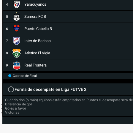
Yaracuyanos
4
Zamora FC B
5
Puerto Cabello B
6
Inter de Barinas
7
Atletico El Vigia
8
Real Frontera
9
Cuartos de Final
Forma de desempate en Liga FUTVE 2
Cuando dos (o más) equipos están empatados en Puntos el desempate será de
Diferencia de gol
Goles a favor
Victorias