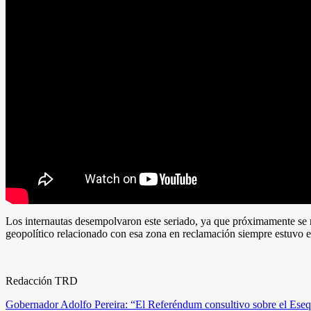
Los internautas desempolvaron este seriado, ya que próximamente se 
geopolítico relacionado con esa zona en reclamación siempre estuvo en 
Redacción TRD
Navegación
Gobernador Adolfo Pereira: “El Referéndum consultivo sobre el Esequ