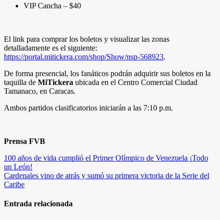
VIP Cancha – $40
El link para comprar los boletos y visualizar las zonas
detalladamente es el siguiente:
https://portal.mitickera.com/shop/Show/nsp-568923
.
De forma presencial, los fanáticos podrán adquirir sus boletos en la
taquilla de
MiTickera
ubicada en el Centro Comercial Ciudad
Tamanaco, en Caracas.
Ambos partidos clasificatorios iniciarán a las 7:10 p.m.
Prensa FVB
Navegación
100 años de vida cumplió el Primer Olímpico de Venezuela ¡Todo
un León!
de
Cardenales vino de atrás y sumó su primera victoria de la Serie del
entradas
Caribe
Entrada relacionada