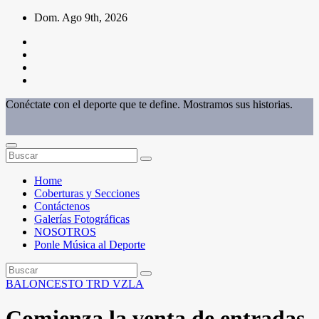
Saltar
Dom. Ago 9th, 2026
al
contenido
Conéctate con el deporte que te define. Mostramos sus historias.
Home
Coberturas y Secciones
Contáctenos
Galerías Fotográficas
NOSOTROS
Ponle Música al Deporte
BALONCESTO
TRD
VZLA
Comienza la venta de entradas