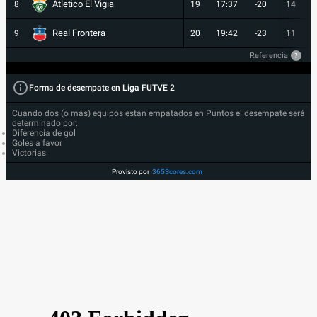
Atletico El Vigia
8
19
17:37
-20
14
Real Frontera
9
20
19:42
-23
11
Referencia
?
Forma de desempate en Liga FUTVE 2
Cuando dos (o más) equipos están empatados en Puntos el desempate será
determinado por:
Diferencia de gol
Goles a favor
Victorias
Provisto por
365Scores.com