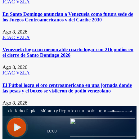
JCAC
VZLA
En Santo Domingo anuncian a Venezuela como futura sede de
los Juegos Centroamericanos y del Caribe 2030
Ago 8, 2026
JCAC
VZLA
Venezuela logra un memorable cuarto lugar con 216 podios en
el cierre de Santo Domingo 2026
Ago 8, 2026
JCAC
VZLA
El Fútbol logra el oro centroamericano en una jornada donde
las pesas y el boxeo se vistieron de podio venezolano
Ago 8, 2026