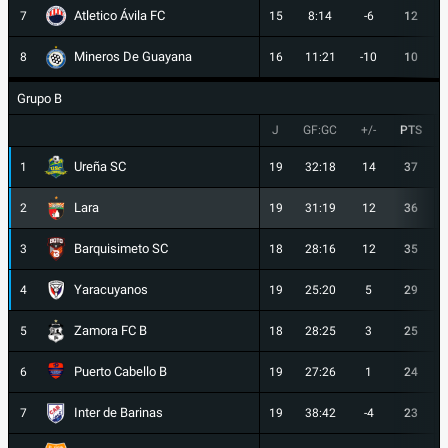
Atletico Ávila FC
7
15
8:14
-6
12
Mineros De Guayana
8
16
11:21
-10
10
Grupo B
J
GF:GC
+/-
PTS
Ureña SC
1
19
32:18
14
37
Lara
2
19
31:19
12
36
Barquisimeto SC
3
18
28:16
12
35
Yaracuyanos
4
19
25:20
5
29
Zamora FC B
5
18
28:25
3
25
Puerto Cabello B
6
19
27:26
1
24
Inter de Barinas
7
19
38:42
-4
23