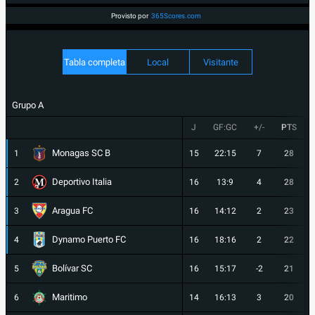
Provisto por
365Scores.com
Tabla completa
Local
Visitante
Grupo A
J
GF:GC
+/-
PTS
Monagas SC B
1
15
22:15
7
28
Deportivo Italia
2
16
13:9
4
28
Aragua FC
3
16
14:12
2
23
Dynamo Puerto FC
4
16
18:16
2
22
Bolívar SC
5
16
15:17
-2
21
Maritimo
6
14
16:13
3
20