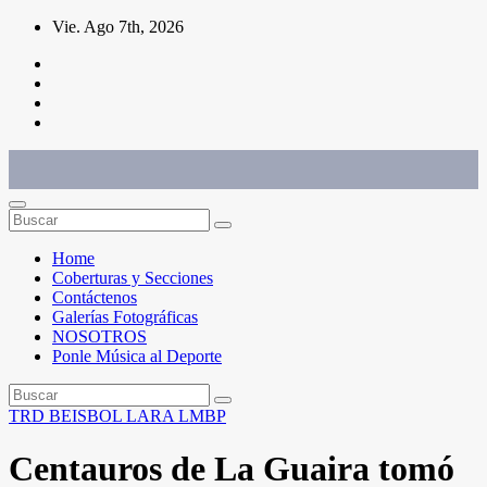
Saltar
Vie. Ago 7th, 2026
al
contenido
Conéctate con el deporte que te define. Mostramos sus historias.
Home
Coberturas y Secciones
Contáctenos
Galerías Fotográficas
NOSOTROS
Ponle Música al Deporte
TRD
BEISBOL
LARA
LMBP
Centauros de La Guaira tomó