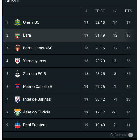
Grupo B
J
GF:GC
+/-
PTS
Ureña SC
1
19
32:18
14
37
Lara
2
19
31:19
12
36
Barquisimeto SC
3
18
28:16
12
35
Yaracuyanos
4
18
23:20
3
26
Zamora FC B
5
18
28:25
3
25
Puerto Cabello B
6
19
27:26
1
24
Inter de Barinas
7
19
38:42
-4
23
Atletico El Vigia
8
19
17:37
-20
14
Real Frontera
9
19
19:40
-21
11
Referencia
?