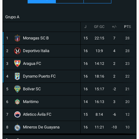
Grupo A
J
GF:GC
+/-
PTS
Monagas SC B
1
15
22:15
7
28
Deportivo Italia
2
16
13:9
4
28
Aragua FC
3
16
14:12
2
23
Dynamo Puerto FC
4
16
18:16
2
22
Bolívar SC
5
16
15:17
-2
21
Maritimo
6
14
16:13
3
20
Atletico Ávila FC
7
15
8:14
-6
12
Mineros De Guayana
8
16
11:21
-10
10