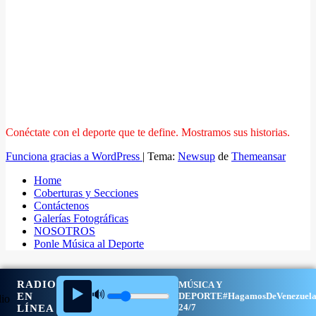
Conéctate con el deporte que te define. Mostramos sus historias.
Funciona gracias a WordPress
|
Tema:
Newsup
de
Themeansar
Home
Coberturas y Secciones
Contáctenos
Galerías Fotográficas
NOSOTROS
Ponle Música al Deporte
RADIO
MÚSICA Y
▶️
🔊
EN
DEPORTE
#HagamosDeVenezuel
24/7
LÍNEA