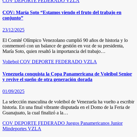
COV
DEPORTE FEDERADO
VZLA
COV: María Soto “Estamos viendo el fruto del trabajo en
conjunto”
23/12/2025
El Comité Olímpico Venezolano cumplió 90 años de historia y lo
conmemoró con un balance de gestión en voz de su presidenta,
María Soto, quien resaltó la importancia del trabajo…
Voliebol
COV
DEPORTE FEDERADO
VZLA
Venezuela conquista la Copa Panamericana de Voleibol Senior
y revive el sueño de otra generación dorada
01/09/2025
La selección masculina de voleibol de Venezuela ha vuelto a escribir
historia. En una final vibrante disputada en el Domo de la Feria de
Guanajuato, la cual finalizó a la…
COV
DEPORTE FEDERADO
Juegos Panamericanos Junior
Mindeportes
VZLA