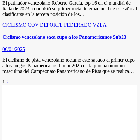
El patinador venezolano Roberto García, top 16 en el mundial de
Italia de 2023, conquistó su primer metal internacional de este año al
clasificarse en la tercera posición de los…
CICLISMO
COV
DEPORTE FEDERADO
VZLA
Ciclismo venezolano saca cupo a los Panamericanos Sub23
06/04/2025
El ciclismo de pista venezolano reclamó este sábado el primer cupo
a los Juegos Panamericanos Junior 2025 en la prueba ómnium
masculina del Campeonato Panamericano de Pista que se realiza…
Posts
1
2
pagination