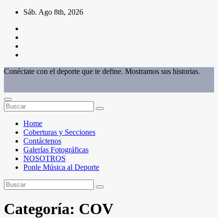
Saltar
Sáb. Ago 8th, 2026
al
contenido
Conéctate con el deporte que te define. Mostramos sus historias.
Home
Coberturas y Secciones
Contáctenos
Galerías Fotográficas
NOSOTROS
Ponle Música al Deporte
Categoría:
COV