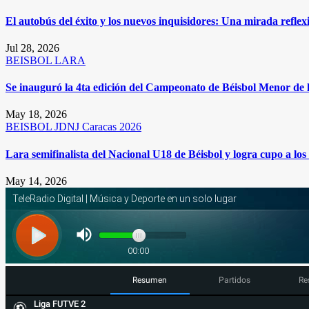
El autobús del éxito y los nuevos inquisidores: Una mirada reflex
Jul 28, 2026
BEISBOL
LARA
Se inauguró la 4ta edición del Campeonato de Béisbol Menor de 
May 18, 2026
BEISBOL
JDNJ Caracas 2026
Lara semifinalista del Nacional U18 de Béisbol y logra cupo a l
May 14, 2026
Resumen
Partidos
Re
Liga FUTVE 2