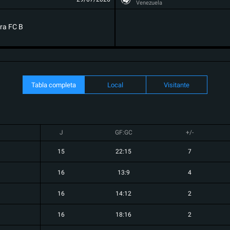
Venezuela
ra FC B
Tabla completa
Local
Visitante
J
GF:GC
+/-
15
22:15
7
16
13:9
4
16
14:12
2
16
18:16
2