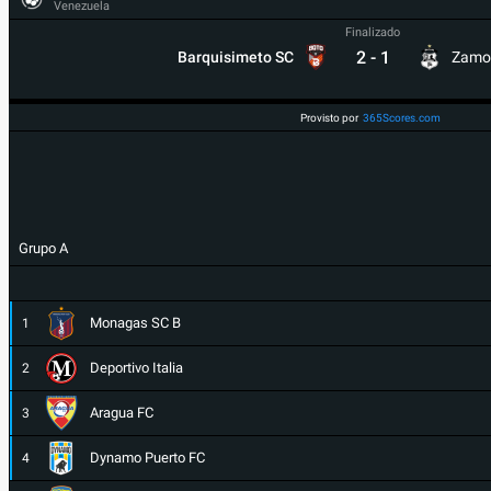
Venezuela
Finalizado
2
-
1
Barquisimeto SC
Zamo
Provisto por
365Scores.com
Grupo A
Monagas SC B
1
Deportivo Italia
2
Aragua FC
3
Dynamo Puerto FC
4