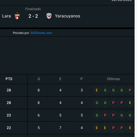
Finalizado
2
-
2
Lara
Yaracuyanos
Provisto por
365Scores.com
PTS
G
E
P
Últimas
28
8
4
3
E
G
G
G
P
28
8
4
4
G
G
P
P
E
23
6
5
5
G
P
P
G
G
22
5
7
4
E
E
P
P
E