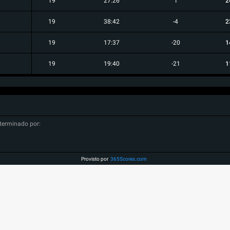
19
27:26
1
2
19
38:42
-4
2
19
17:37
-20
1
19
19:40
-21
1
terminado por:
Provisto por
365Scores.com