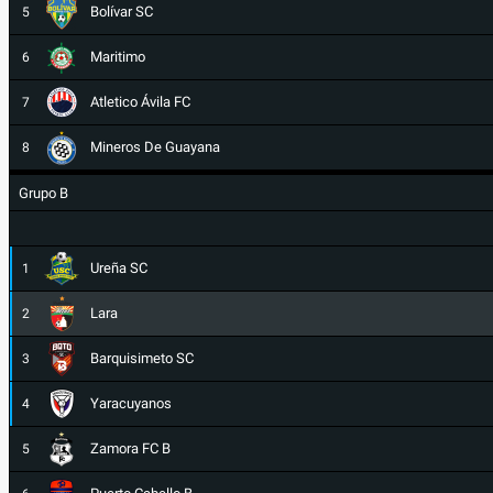
Bolívar SC
5
Maritimo
6
Atletico Ávila FC
7
Mineros De Guayana
8
Grupo B
Ureña SC
1
Lara
2
Barquisimeto SC
3
Yaracuyanos
4
Zamora FC B
5