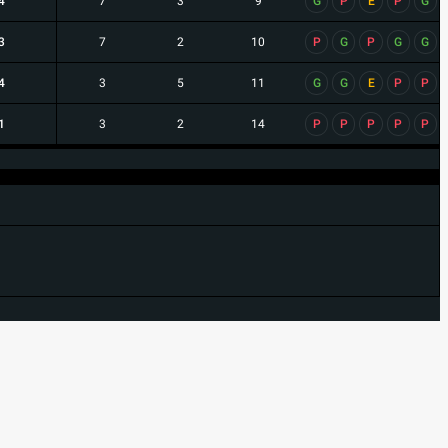
4
7
3
9
G
P
E
P
G
3
7
2
10
P
G
P
G
G
4
3
5
11
G
G
E
P
P
1
3
2
14
P
P
P
P
P