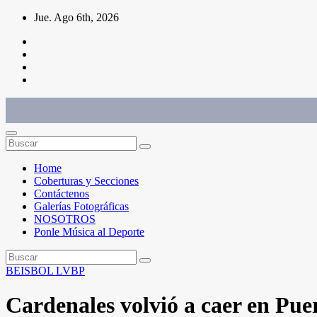
Saltar
Jue. Ago 6th, 2026
al
contenido
Conéctate con el deporte que te define. Mostramos sus historias.
Home
Coberturas y Secciones
Contáctenos
Galerías Fotográficas
NOSOTROS
Ponle Música al Deporte
BEISBOL
LVBP
Cardenales volvió a caer en Pue