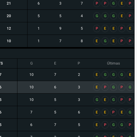
21
6
3
7
P
P
G
E
P
20
5
5
4
G
G
G
E
P
12
1
9
5
P
E
E
P
E
10
1
7
8
E
G
E
P
P
TS
G
E
P
Últimas
7
10
7
2
E
G
G
G
E
6
10
6
3
E
P
G
P
G
5
10
5
3
G
E
G
P
P
6
7
5
6
E
E
P
E
G
5
6
7
5
E
P
G
G
P