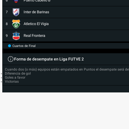
Puerto Cabello B
6
Inter de Barinas
7
Atletico El Vigia
8
Real Frontera
9
Cuartos de Final
Forma de desempate en Liga FUTVE 2
Cuando dos (o más) equipos están empatados en Puntos el desempate será de
Diferencia de gol
Goles a favor
Victorias