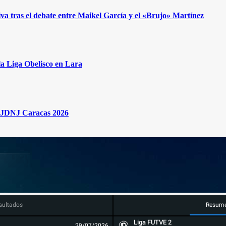
iva tras el debate entre Maikel García y el «Brujo» Martínez
la Liga Obelisco en Lara
os JDNJ Caracas 2026
sultados
Resum
Liga FUTVE 2
29/07/2026