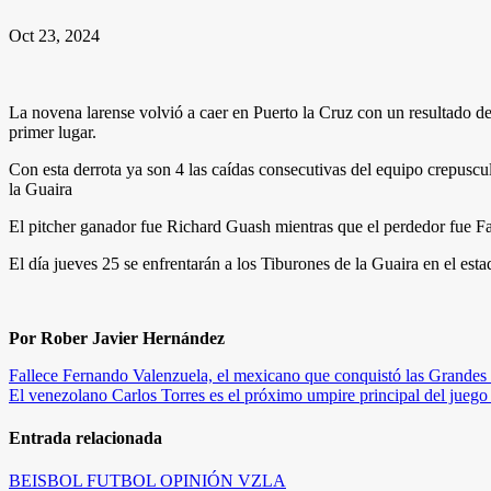
Oct 23, 2024
La novena larense volvió a caer en Puerto la Cruz con un resultado de 
primer lugar.
Con esta derrota ya son 4 las caídas consecutivas del equipo crepusc
la Guaira
El pitcher ganador fue Richard Guash mientras que el perdedor fue Fa
El día jueves 25 se enfrentarán a los Tiburones de la Guaira en el est
Por Rober Javier Hernández
Navegación
Fallece Fernando Valenzuela, el mexicano que conquistó las Grandes
El venezolano Carlos Torres es el próximo umpire principal del juego
de
entradas
Entrada relacionada
BEISBOL
FUTBOL
OPINIÓN
VZLA