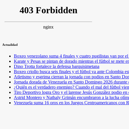
Actualidad
Boxeo venezolano suma 4 finales y cuatro pugilistas van por 
Karate y Pesas se pintan de dorado mientras el fútbol se mete 
Dino Trotta fortalece la defensa barquisimetana
Boxeo criollo busca seis finales y el fútbol va ante Colombia es
Atletismo y esgrima cierran la jornada con podios en Santo D
Jornada dorada de Venezuela en Santo Domingo 2026 durante e
¿Quién es el verdadero enemigo? Cuando el mal del fútbol vie
Tiro Deportivo logra Oro y el larense Jesús González podio en
Astrid Montero y Nathaly Grimán encumbraron a la lucha olím
Venezuela suma 16 oros en los Juegos Centroamericanos con R