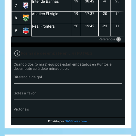
Inter de Barinas
19
38:42
-4
23
7
7
Atletico El Vigia
19
17:37
-20
14
3
8
Real Frontera
20
19:42
-23
11
3
9
Referencia
?
Forma de desempate en Liga FUTVE 2
Cuando dos (o más) equipos están empatados en Puntos el
desempate será determinado por:
Diferencia de gol
Goles a favor
Victorias
Provisto por
365Scores.com