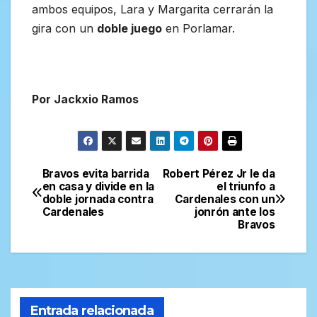
ambos equipos, Lara y Margarita cerrarán la
gira con un
doble juego
en Porlamar.
Por Jackxio Ramos
Bravos evita barrida
Robert Pérez Jr le da
Navegación
en casa y divide en la
el triunfo a
doble jornada contra
Cardenales con un
de
Cardenales
jonrón ante los
Bravos
entradas
Entrada relacionada