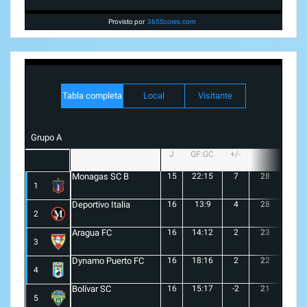
Provisto por
365Scores.com
Tabla completa
Local
Visitante
Grupo A
J
GF:GC
+/-
PTS
G
Monagas SC B
15
22:15
7
28
8
1
Deportivo Italia
16
13:9
4
28
8
2
Aragua FC
16
14:12
2
23
6
3
Dynamo Puerto FC
16
18:16
2
22
5
4
Bolívar SC
16
15:17
-2
21
6
5