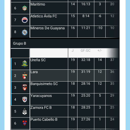
Maritimo
14
16:13
3
20
5
6
Atletico Ávila FC
15
8:14
-6
12
1
7
Mineros De Guayana
16
11:21
-10
10
1
8
Grupo B
J
GF:GC
+/-
PTS
G
Ureña SC
19
32:18
14
37
10
1
Lara
19
31:19
12
36
10
2
Barquisimeto SC
18
28:16
12
35
10
3
Yaracuyanos
19
25:20
5
29
8
4
Zamora FC B
18
28:25
3
25
6
5
Puerto Cabello B
19
27:26
1
24
7
6