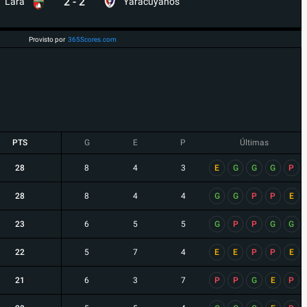
2
-
2
Lara
Yaracuyanos
Provisto por
365Scores.com
PTS
G
E
P
Últimas
28
8
4
3
E
G
G
G
P
28
8
4
4
G
G
P
P
E
23
6
5
5
G
P
P
G
G
22
5
7
4
E
E
P
P
E
21
6
3
7
P
P
G
E
P