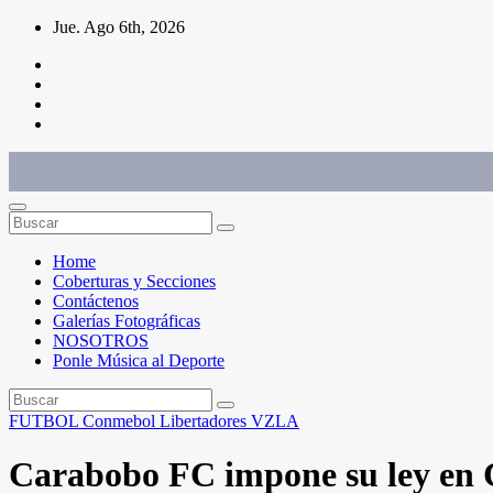
Saltar
Jue. Ago 6th, 2026
al
contenido
Conéctate con el deporte que te define. Mostramos sus historias.
Home
Coberturas y Secciones
Contáctenos
Galerías Fotográficas
NOSOTROS
Ponle Música al Deporte
FUTBOL
Conmebol Libertadores
VZLA
Carabobo FC impone su ley en C