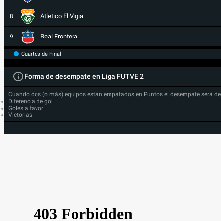
Atletico El Vigia
8
Real Frontera
9
Cuartos de Final
Forma de desempate en Liga FUTVE 2
Cuando dos (o más) equipos están empatados en Puntos el desempate será de
Diferencia de gol
Goles a favor
Victorias