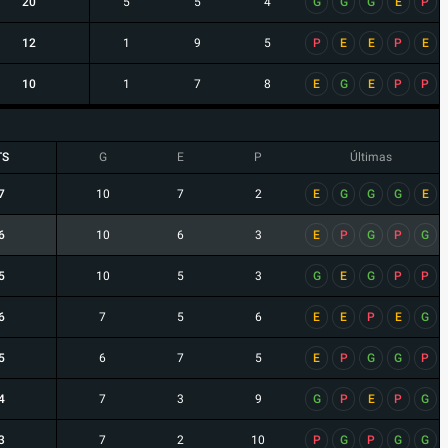
20
5
5
4
G
G
G
E
P
12
1
9
5
P
E
E
P
E
10
1
7
8
E
G
E
P
P
TS
G
E
P
Últimas
7
10
7
2
E
G
G
G
E
6
10
6
3
E
P
G
P
G
5
10
5
3
G
E
G
P
P
6
7
5
6
E
E
P
E
G
5
6
7
5
E
P
G
G
P
4
7
3
9
G
P
E
P
G
3
7
2
10
P
G
P
G
G