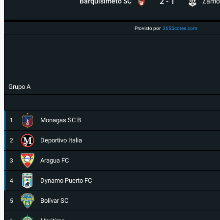
2
-
1
Barquisimeto SC
Zamo
Provisto por
365Scores.com
Grupo A
Monagas SC B
1
Deportivo Italia
2
Aragua FC
3
Dynamo Puerto FC
4
Bolívar SC
5