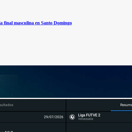
 la final masculina en Santo Domingo
sultados
Resum
Liga FUTVE 2
29/07/2026
Venezuela