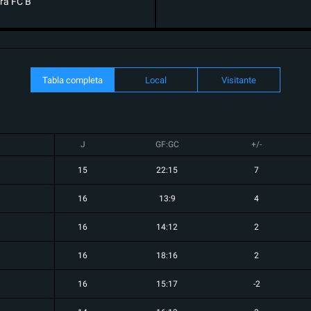
ra FC B
Tabla completa
Local
Visitante
J
GF:GC
+/-
15
22:15
7
16
13:9
4
16
14:12
2
16
18:16
2
16
15:17
-2