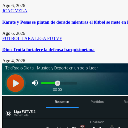
Ago 6, 2026
JCAC
VZLA
Karate y Pesas se pintan de dorado mientras el fútbol se mete en
Ago 6, 2026
FUTBOL
LARA
LIGA FUTVE
Dino Trotta fortalece la defensa barquisimetana
Ago 4, 2026
Resumen
Partidos
Re
Liga FUTVE 2
Venezuela
Finalizado