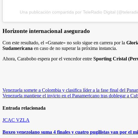
Una publicación compartida por TeleRadio Digital (@teleradio
Horizonte internacional asegurado
Con este resultado, el «Granate» no solo sigue en carrera por la
Glori
Sudamericana
en caso de no superar la próxima instancia.
Ahora, Carabobo espera por el vencedor entre
Sporting Cristal (Per
Navegación
Venezuela somete a Colombia y clasifica líder a la fase final del Pan
Venezuela mantiene el invicto en el Panamericano tras doblegar a Cu
de
entradas
Entrada relacionada
JCAC
VZLA
Boxeo venezolano suma 4 finales y cuatro pugilistas van por el 