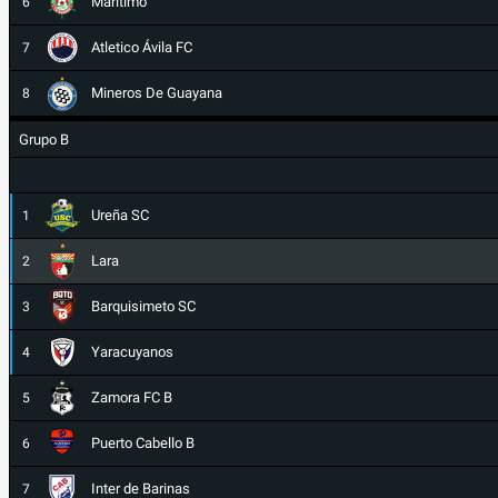
Maritimo
6
Atletico Ávila FC
7
Mineros De Guayana
8
Grupo B
Ureña SC
1
Lara
2
Barquisimeto SC
3
Yaracuyanos
4
Zamora FC B
5
Puerto Cabello B
6
Inter de Barinas
7