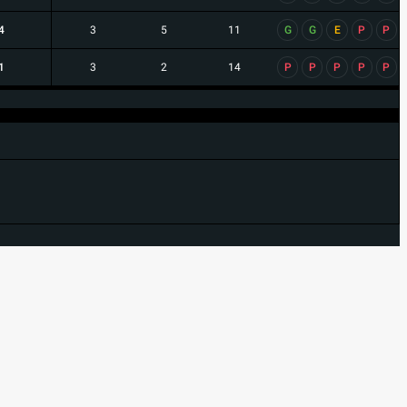
4
3
5
11
G
G
E
P
P
1
3
2
14
P
P
P
P
P