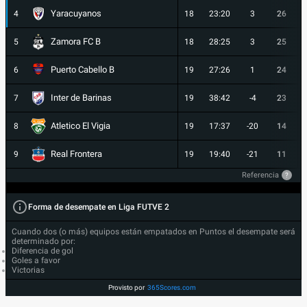
Yaracuyanos
4
18
23:20
3
26
Zamora FC B
5
18
28:25
3
25
Puerto Cabello B
6
19
27:26
1
24
Inter de Barinas
7
19
38:42
-4
23
Atletico El Vigia
8
19
17:37
-20
14
Real Frontera
9
19
19:40
-21
11
Referencia
?
Forma de desempate en Liga FUTVE 2
Cuando dos (o más) equipos están empatados en Puntos el desempate será
determinado por:
Diferencia de gol
Goles a favor
Victorias
Provisto por
365Scores.com