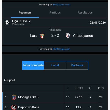
Provisto por
365Scores.com
Resumen
Partidos
Resultados
Liga FUTVE 2
02/08/2026
Venezuela
Finalizado
2
-
2
Lara
Yaracuyanos
Provisto por
365Scores.com
Tabla completa
Local
Visitante
Grupo A
J
GF:GC
+/-
PTS
Monagas SC B
1
15
22:15
7
28
Deportivo Italia
2
16
13:9
4
28