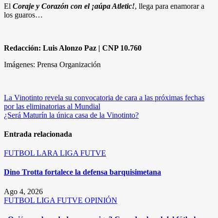
El
Coraje y Corazón con el ¡aúpa Atletic!
, llega para enamorar a
los guaros…
Redacción: Luis Alonzo Paz | CNP 10.760
Imágenes: Prensa Organización
Navegación
La Vinotinto revela su convocatoria de cara a las próximas fechas
por las eliminatorias al Mundial
de
¿Será Maturín la única casa de la Vinotinto?
entradas
Entrada relacionada
FUTBOL
LARA
LIGA FUTVE
Dino Trotta fortalece la defensa barquisimetana
Ago 4, 2026
FUTBOL
LIGA FUTVE
OPINIÓN