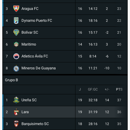
Aragua FC
3
16
14:12
2
23
Dynamo Puerto FC
4
16
18:16
2
22
Bolívar SC
5
16
15:17
-2
21
Maritimo
6
14
16:13
3
20
Atletico Ávila FC
7
15
8:14
-6
12
Mineros De Guayana
8
16
11:21
-10
10
Grupo B
J
GF:GC
+/-
PTS
Ureña SC
1
19
32:18
14
37
Lara
2
19
31:19
12
36
Barquisimeto SC
3
18
28:16
12
35