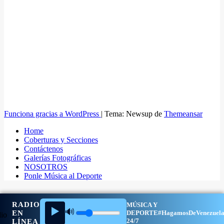
Funciona gracias a WordPress
|
Tema: Newsup de
Themeansar
Home
Coberturas y Secciones
Contáctenos
Galerías Fotográficas
NOSOTROS
Ponle Música al Deporte
RADIO
MÚSICA Y
▶️
🔊
EN
DEPORTE
#HagamosDeVenezuel
24/7
LÍNEA