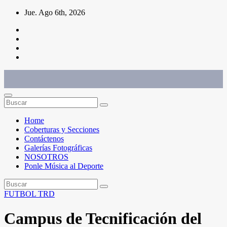
Saltar
Jue. Ago 6th, 2026
al
contenido
Conéctate con el deporte que te define. Mostramos sus historias.
Home
Coberturas y Secciones
Contáctenos
Galerías Fotográficas
NOSOTROS
Ponle Música al Deporte
FUTBOL
TRD
Campus de Tecnificación del