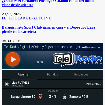
¿Quién es el verdadero enemigo? Cuando el mal del fútbol
viene desde adentro
Ago 3, 2026
FUTBOL
LARA
LIGA FUTVE
Barquisimeto Sport Club gana en casa y el Deportivo Lara
pierde en la carretera
Jul 30, 2026
Resumen
Partidos
Resultados
Liga FUTVE 2
29/07/2026
Venezuela
Finalizado
2
-
1
Barquisimeto SC
Zamora FC B