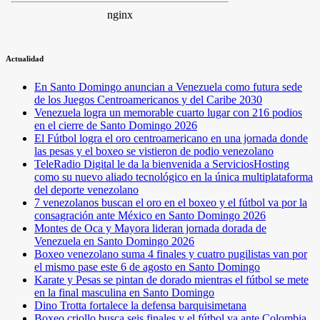
Actualidad
En Santo Domingo anuncian a Venezuela como futura sede
de los Juegos Centroamericanos y del Caribe 2030
Venezuela logra un memorable cuarto lugar con 216 podios
en el cierre de Santo Domingo 2026
El Fútbol logra el oro centroamericano en una jornada donde
las pesas y el boxeo se vistieron de podio venezolano
TeleRadio Digital le da la bienvenida a ServiciosHosting
como su nuevo aliado tecnológico en la única multiplataforma
del deporte venezolano
7 venezolanos buscan el oro en el boxeo y el fútbol va por la
consagración ante México en Santo Domingo 2026
Montes de Oca y Mayora lideran jornada dorada de
Venezuela en Santo Domingo 2026
Boxeo venezolano suma 4 finales y cuatro pugilistas van por
el mismo pase este 6 de agosto en Santo Domingo
Karate y Pesas se pintan de dorado mientras el fútbol se mete
en la final masculina en Santo Domingo
Dino Trotta fortalece la defensa barquisimetana
Boxeo criollo busca seis finales y el fútbol va ante Colombia