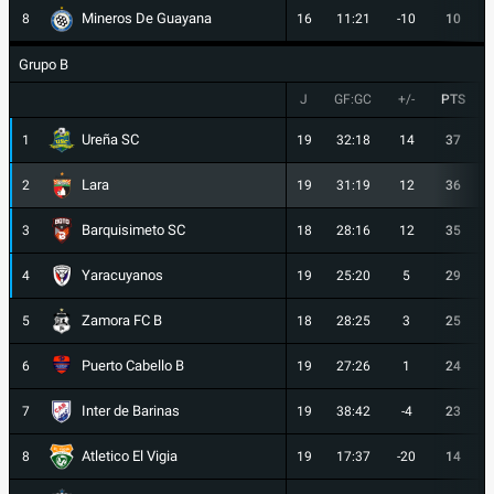
Mineros De Guayana
8
16
11:21
-10
10
Grupo B
J
GF:GC
+/-
PTS
Ureña SC
1
19
32:18
14
37
Lara
2
19
31:19
12
36
Barquisimeto SC
3
18
28:16
12
35
Yaracuyanos
4
19
25:20
5
29
Zamora FC B
5
18
28:25
3
25
Puerto Cabello B
6
19
27:26
1
24
Inter de Barinas
7
19
38:42
-4
23
Atletico El Vigia
8
19
17:37
-20
14