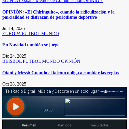
MUNDO
España
Medios de Comunicación
OPINIÓN
OPINIÓN: «El Chiringuito», cuando la ridiculización y la
parcialidad se disfrazan de periodismo deportivo
Jul 14, 2026
EUROPA
FUTBOL
MUNDO
En Navidad también se juega
Dic 24, 2025
BEISBOL
FUTBOL
MUNDO
OPINIÓN
Otani y Messi: Cuando el talento obliga a cambiar las reglas
Oct 28, 2025
Resumen
Partidos
Resultados