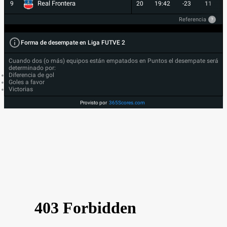
Real Frontera
9
20
19:42
-23
11
Referencia
?
Forma de desempate en Liga FUTVE 2
Cuando dos (o más) equipos están empatados en Puntos el desempate será
determinado por:
Diferencia de gol
Goles a favor
Victorias
Provisto por
365Scores.com