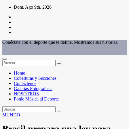
Saltar
Dom. Ago 9th, 2026
al
contenido
Conéctate con el deporte que te define. Mostramos sus historias.
Home
Coberturas y Secciones
Contáctenos
Galerías Fotográficas
NOSOTROS
Ponle Música al Deporte
MUNDO
Brasil prepara una ley para