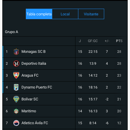
Tabla completa
Local
Visitante
Grupo A
J
GF:GC
+/-
PTS
Monagas SC B
1
15
22:15
7
28
Deportivo Italia
2
16
13:9
4
28
Aragua FC
3
16
14:12
2
23
Dynamo Puerto FC
4
16
18:16
2
22
Bolívar SC
5
16
15:17
-2
21
Maritimo
6
14
16:13
3
20
Atletico Ávila FC
7
15
8:14
-6
12