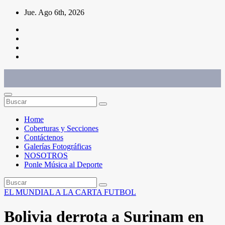
Saltar
Jue. Ago 6th, 2026
al
contenido
Conéctate con el deporte que te define. Mostramos sus historias.
Home
Coberturas y Secciones
Contáctenos
Galerías Fotográficas
NOSOTROS
Ponle Música al Deporte
EL MUNDIAL A LA CARTA
FUTBOL
Bolivia derrota a Surinam en