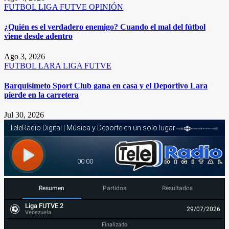
FUTBOL
LIGA FUTVE
OPINIÓN
¿Quién es el verdadero enemigo? Cuando el mal del fútbol
viene desde adentro
Ago 3, 2026
FUTBOL
LARA
LIGA FUTVE
Barquisimeto Sport Club gana en casa y el Deportivo Lara
pierde en la carretera
Jul 30, 2026
Resumen
Partidos
Resultados
Liga FUTVE 2
29/07/2026
Venezuela
Finalizado