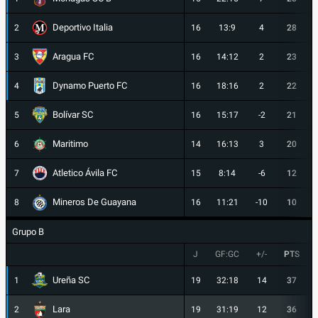
Deportivo Italia
2
16
13:9
4
28
Aragua FC
3
16
14:12
2
23
Dynamo Puerto FC
4
16
18:16
2
22
Bolívar SC
5
16
15:17
-2
21
Maritimo
6
14
16:13
3
20
Atletico Ávila FC
7
15
8:14
-6
12
Mineros De Guayana
8
16
11:21
-10
10
Grupo B
J
GF:GC
+/-
PTS
Ureña SC
1
19
32:18
14
37
Lara
2
19
31:19
12
36