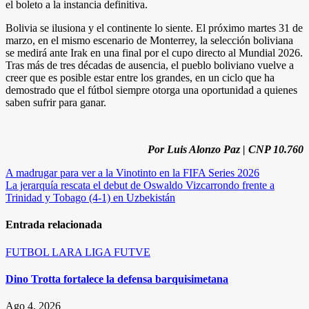
el boleto a la instancia definitiva.
Bolivia se ilusiona y el continente lo siente. El próximo martes 31 de
marzo, en el mismo escenario de Monterrey, la selección boliviana
se medirá ante Irak en una final por el cupo directo al Mundial 2026.
Tras más de tres décadas de ausencia, el pueblo boliviano vuelve a
creer que es posible estar entre los grandes, en un ciclo que ha
demostrado que el fútbol siempre otorga una oportunidad a quienes
saben sufrir para ganar.
Por Luis Alonzo Paz | CNP 10.760
Navegación
A madrugar para ver a la Vinotinto en la FIFA Series 2026
La jerarquía rescata el debut de Oswaldo Vizcarrondo frente a
de
Trinidad y Tobago (4-1) en Uzbekistán
entradas
Entrada relacionada
FUTBOL
LARA
LIGA FUTVE
Dino Trotta fortalece la defensa barquisimetana
Ago 4, 2026