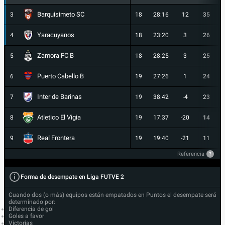
Barquisimeto SC
3
18
28:16
12
35
Yaracuyanos
4
18
23:20
3
26
Zamora FC B
5
18
28:25
3
25
Puerto Cabello B
6
19
27:26
1
24
Inter de Barinas
7
19
38:42
-4
23
Atletico El Vigia
8
19
17:37
-20
14
Real Frontera
9
19
19:40
-21
11
Referencia
?
Forma de desempate en Liga FUTVE 2
Cuando dos (o más) equipos están empatados en Puntos el desempate será
determinado por:
Diferencia de gol
Goles a favor
Victorias