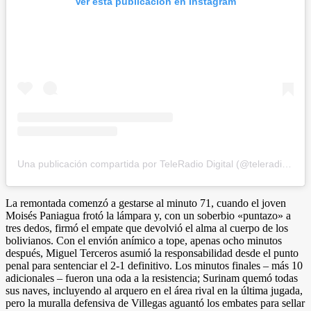
Ver esta publicación en Instagram
Una publicación compartida por TeleRadio Digital (@teleradiodigital)
La remontada comenzó a gestarse al minuto 71, cuando el joven
Moisés Paniagua frotó la lámpara y, con un soberbio «puntazo» a
tres dedos, firmó el empate que devolvió el alma al cuerpo de los
bolivianos. Con el envión anímico a tope, apenas ocho minutos
después, Miguel Terceros asumió la responsabilidad desde el punto
penal para sentenciar el 2-1 definitivo. Los minutos finales – más 10
adicionales – fueron una oda a la resistencia; Surinam quemó todas
sus naves, incluyendo al arquero en el área rival en la última jugada,
pero la muralla defensiva de Villegas aguantó los embates para sellar