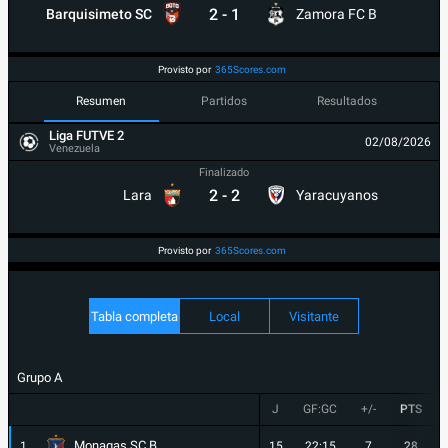
2
-
1
Barquisimeto SC
Zamora FC B
Provisto por
365Scores.com
Resumen
Partidos
Resultados
Liga FUTVE 2
02/08/2026
Venezuela
Finalizado
2
-
2
Lara
Yaracuyanos
Provisto por
365Scores.com
Tabla completa
Local
Visitante
Grupo A
J
GF:GC
+/-
PTS
Monagas SC B
1
15
22:15
7
28