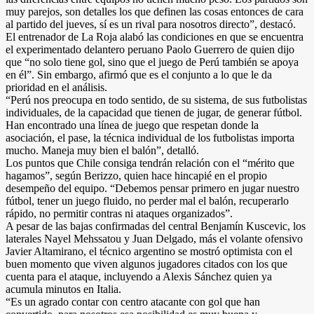
muy parejos, son detalles los que definen las cosas entonces de cara
al partido del jueves, sí es un rival para nosotros directo”, destacó.
El entrenador de La Roja alabó las condiciones en que se encuentra
el experimentado delantero peruano Paolo Guerrero de quien dijo
que “no solo tiene gol, sino que el juego de Perú también se apoya
en él”. Sin embargo, afirmó que es el conjunto a lo que le da
prioridad en el análisis.
“Perú nos preocupa en todo sentido, de su sistema, de sus futbolistas
individuales, de la capacidad que tienen de jugar, de generar fútbol.
Han encontrado una línea de juego que respetan donde la
asociación, el pase, la técnica individual de los futbolistas importa
mucho. Maneja muy bien el balón”, detalló.
Los puntos que Chile consiga tendrán relación con el “mérito que
hagamos”, según Berizzo, quien hace hincapié en el propio
desempeño del equipo. “Debemos pensar primero en jugar nuestro
fútbol, tener un juego fluido, no perder mal el balón, recuperarlo
rápido, no permitir contras ni ataques organizados”.
A pesar de las bajas confirmadas del central Benjamín Kuscevic, los
laterales Nayel Mehssatou y Juan Delgado, más el volante ofensivo
Javier Altamirano, el técnico argentino se mostró optimista con el
buen momento que viven algunos jugadores citados con los que
cuenta para el ataque, incluyendo a Alexis Sánchez quien ya
acumula minutos en Italia.
“Es un agrado contar con centro atacante con gol que han