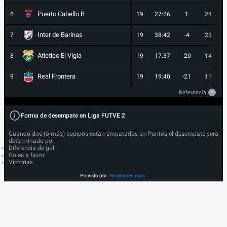
Puerto Cabello B
6
19
27:26
1
24
Inter de Barinas
7
19
38:42
-4
23
Atletico El Vigia
8
19
17:37
-20
14
Real Frontera
9
19
19:40
-21
11
Referencia
?
Forma de desempate en Liga FUTVE 2
Cuando dos (o más) equipos están empatados en Puntos el desempate será
determinado por:
Diferencia de gol
Goles a favor
Victorias
Provisto por
365Scores.com