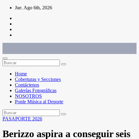
Saltar
Jue. Ago 6th, 2026
al
contenido
Conéctate con el deporte que te define. Mostramos sus historias.
Home
Coberturas y Secciones
Contáctenos
Galerías Fotográficas
NOSOTROS
Ponle Música al Deporte
PASAPORTE 2026
Berizzo aspira a conseguir seis