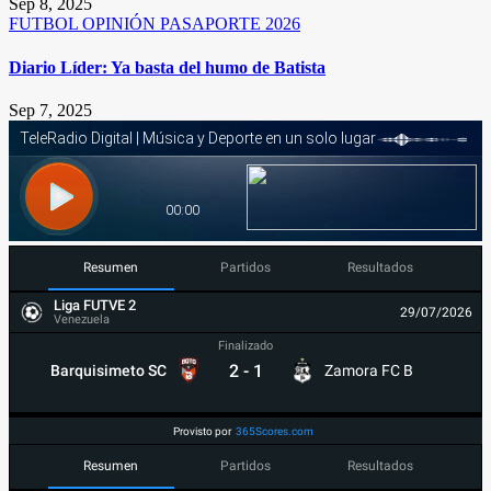
Sep 8, 2025
FUTBOL
OPINIÓN
PASAPORTE 2026
Diario Líder: Ya basta del humo de Batista
Sep 7, 2025
Resumen
Partidos
Resultados
Liga FUTVE 2
29/07/2026
Venezuela
Finalizado
2
-
1
Barquisimeto SC
Zamora FC B
Provisto por
365Scores.com
Resumen
Partidos
Resultados