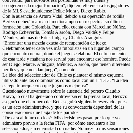
convertido, para nosotros esa posibilidad es muy buena y
escogeremos la mejor formación”, dijo en referencia a los jugadores
de la MLS estadounidense Felipe Mora y Diego Rubio.
Con la ausencia de Arturo Vidal, debido a su operación de rodilla,
Berizzo deberá rearmar el mediocampo con respecto a su última
formación ante Colombia. Para ello, cuenta con Marcelino Núñez,
Rodrigo Echeverría, Tomás Alarcón, Diego Valdés y Felipe
Méndez, además de Erick Pulgar y Charles Aránguiz.
“Encontrar una mezcla exacta de recuperación de juego.
Celebramos tener cada vez más futbolistas en un lugar del campo
que encuentro neural, donde el juego se elabora. El entrenamiento
de esta tarde y mañana nos servirá para encontrar ese hombre. Puede
ser Diego, Marce, Aránguiz, Méndez, Alarcón, que tienen diferentes
perfiles y que nos dan juego”, comentó.
La idea del seleccionador de Chile es plantear el mismo esquema
utilizado ante los colombianos como local con un 1-4-3-3. “La idea
es repetir porque creo que jugamos mejor así”.
Cuestionado nuevamente sobre la ausencia del portero Claudio
Bravo, lo cual ha generado controversia en la prensa local, Berizzo
aseguró que el arquero del Betis seguirá siguiendo reservado, pues
es un acto administrativo, y que su convocatoria dependerá de las
consideraciones que haga de los partidos.
“De cara al futuro no lo sé. Mis decisiones pasan por lo que yo
administro previo a la fecha FIFA, por cómo encuentro a los
seleccionados, sin enemistad con nadie. No mezclo mis sensaciones