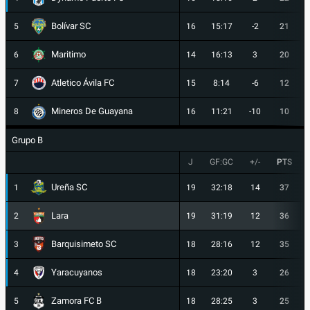
Bolívar SC
5
16
15:17
-2
21
Maritimo
6
14
16:13
3
20
Atletico Ávila FC
7
15
8:14
-6
12
Mineros De Guayana
8
16
11:21
-10
10
Grupo B
J
GF:GC
+/-
PTS
Ureña SC
1
19
32:18
14
37
Lara
2
19
31:19
12
36
Barquisimeto SC
3
18
28:16
12
35
Yaracuyanos
4
18
23:20
3
26
Zamora FC B
5
18
28:25
3
25