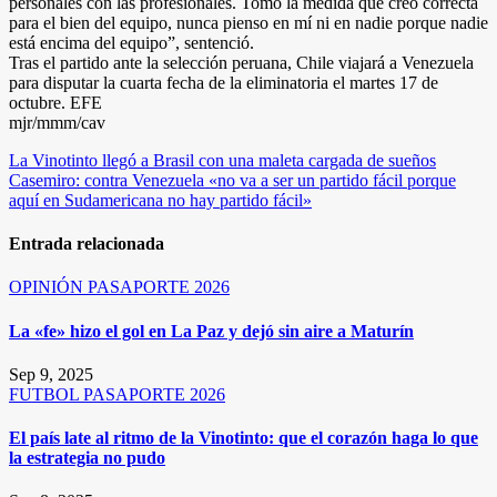
personales con las profesionales. Tomó la medida que creo correcta
para el bien del equipo, nunca pienso en mí ni en nadie porque nadie
está encima del equipo”, sentenció.
Tras el partido ante la selección peruana, Chile viajará a Venezuela
para disputar la cuarta fecha de la eliminatoria el martes 17 de
octubre. EFE
mjr/mmm/cav
Navegación
La Vinotinto llegó a Brasil con una maleta cargada de sueños
Casemiro: contra Venezuela «no va a ser un partido fácil porque
de
aquí en Sudamericana no hay partido fácil»
entradas
Entrada relacionada
OPINIÓN
PASAPORTE 2026
La «fe» hizo el gol en La Paz y dejó sin aire a Maturín
Sep 9, 2025
FUTBOL
PASAPORTE 2026
El país late al ritmo de la Vinotinto: que el corazón haga lo que
la estrategia no pudo