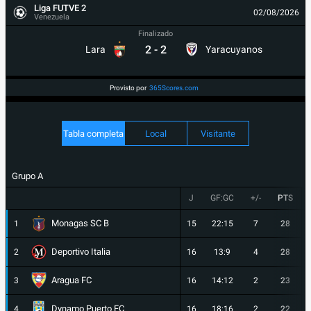
Liga FUTVE 2
02/08/2026
Venezuela
Finalizado
2
-
2
Lara
Yaracuyanos
Provisto por
365Scores.com
Tabla completa
Local
Visitante
Grupo A
J
GF:GC
+/-
PTS
Monagas SC B
1
15
22:15
7
28
Deportivo Italia
2
16
13:9
4
28
Aragua FC
3
16
14:12
2
23
Dynamo Puerto FC
4
16
18:16
2
22