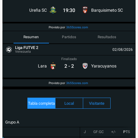
19:30
Ureña SC
Barquisimeto SC
Provisto por
365Scores.com
Resumen
Partidos
Resultados
Liga FUTVE 2
02/08/2026
Venezuela
Finalizado
2
-
2
Lara
Yaracuyanos
Provisto por
365Scores.com
Tabla completa
Local
Visitante
Grupo A
J
GF:GC
+/-
PTS