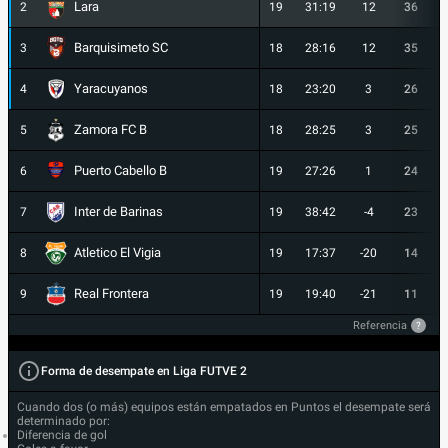
Lara
2
19
31:19
12
36
Barquisimeto SC
3
18
28:16
12
35
Yaracuyanos
4
18
23:20
3
26
Zamora FC B
5
18
28:25
3
25
Puerto Cabello B
6
19
27:26
1
24
Inter de Barinas
7
19
38:42
-4
23
Atletico El Vigia
8
19
17:37
-20
14
Real Frontera
9
19
19:40
-21
11
Referencia
?
Forma de desempate en Liga FUTVE 2
Cuando dos (o más) equipos están empatados en Puntos el desempate será
determinado por:
Diferencia de gol