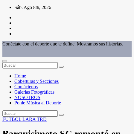
Saltar
Sáb. Ago 8th, 2026
al
contenido
Conéctate con el deporte que te define. Mostramos sus historias.
Home
Coberturas y Secciones
Contáctenos
Galerías Fotográficas
NOSOTROS
Ponle Música al Deporte
FUTBOL
LARA
TRD
Barquisimeto SC remontó en