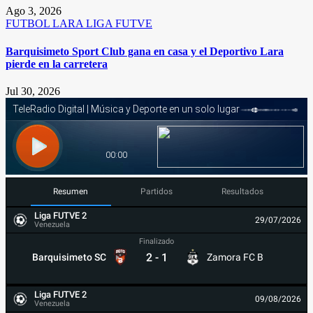
Ago 3, 2026
FUTBOL
LARA
LIGA FUTVE
Barquisimeto Sport Club gana en casa y el Deportivo Lara
pierde en la carretera
Jul 30, 2026
Resumen
Partidos
Resultados
Liga FUTVE 2
29/07/2026
Venezuela
Finalizado
2
-
1
Barquisimeto SC
Zamora FC B
Liga FUTVE 2
09/08/2026
Venezuela