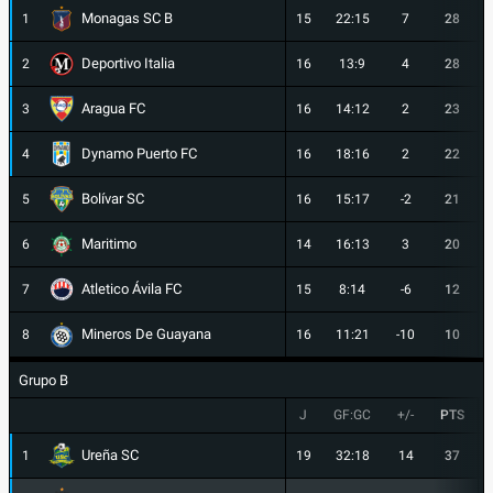
Monagas SC B
1
15
22:15
7
28
Deportivo Italia
2
16
13:9
4
28
Aragua FC
3
16
14:12
2
23
Dynamo Puerto FC
4
16
18:16
2
22
Bolívar SC
5
16
15:17
-2
21
Maritimo
6
14
16:13
3
20
Atletico Ávila FC
7
15
8:14
-6
12
Mineros De Guayana
8
16
11:21
-10
10
Grupo B
J
GF:GC
+/-
PTS
Ureña SC
1
19
32:18
14
37