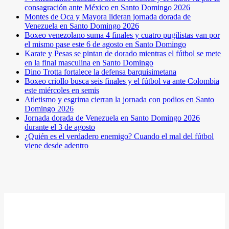
consagración ante México en Santo Domingo 2026
Montes de Oca y Mayora lideran jornada dorada de
Venezuela en Santo Domingo 2026
Boxeo venezolano suma 4 finales y cuatro pugilistas van por
el mismo pase este 6 de agosto en Santo Domingo
Karate y Pesas se pintan de dorado mientras el fútbol se mete
en la final masculina en Santo Domingo
Dino Trotta fortalece la defensa barquisimetana
Boxeo criollo busca seis finales y el fútbol va ante Colombia
este miércoles en semis
Atletismo y esgrima cierran la jornada con podios en Santo
Domingo 2026
Jornada dorada de Venezuela en Santo Domingo 2026
durante el 3 de agosto
¿Quién es el verdadero enemigo? Cuando el mal del fútbol
viene desde adentro