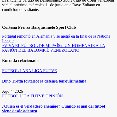
El siguiente partido de Barquisimeto Sport Club de Copa Venezuela
será el próximo miércoles 11 de junio ante Rayo Zuliano en
condición de visitante.
Cortesía Prensa Barquisimeto Sport Club
Navegación
Portugal remontó en Alemania y se metió en la final de la Nations
League
de
«VIVA EL FÚTBOL DE MI PAÍS»: UN HOMENAJE A LA
entradas
PASIÓN DEL BALOMPIÉ VENEZOLANO
Entrada relacionada
FUTBOL
LARA
LIGA FUTVE
Dino Trotta fortalece la defensa barquisimetana
Ago 4, 2026
FUTBOL
LIGA FUTVE
OPINIÓN
¿Quién es el verdadero enemigo? Cuando el mal del fútbol
viene desde adentro