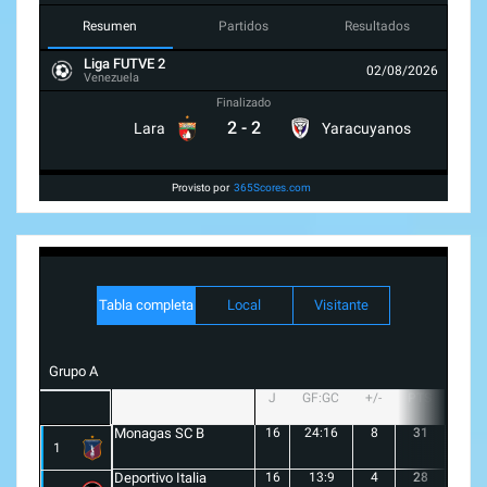
Resumen
Partidos
Resultados
Liga FUTVE 2
02/08/2026
Venezuela
Finalizado
2
-
2
Lara
Yaracuyanos
Provisto por
365Scores.com
Tabla completa
Local
Visitante
Grupo A
J
GF:GC
+/-
PTS
G
Monagas SC B
16
24:16
8
31
9
1
Deportivo Italia
16
13:9
4
28
8