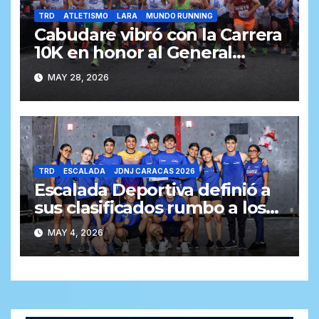
TRD
ATLETISMO
LARA
MUNDO RUNNING
Cabudare vibró con la Carrera
10K en honor al General
Jacinto Lara (Galería y
MAY 28, 2026
Resultados)
TRD
ESCALADA
JDNJ CARACAS 2026
Escalada Deportiva definió a
sus clasificados rumbo a los
Juegos Deportivos
MAY 4, 2026
Nacionales Juveniles Caracas
2026