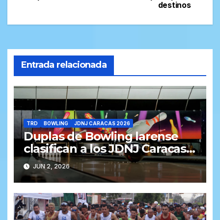
entradas
destinos
Entrada relacionada
TRD
BOWLING
JDNJ CARACAS 2026
Duplas de Bowling larense
clasifican a los JDNJ Caracas
2026
JUN 2, 2026