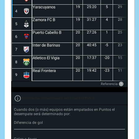
Yaracuyanos
19
25:20
5
29
8
4
Zamora FC B
19
31:27
4
28
7
5
Puerto Cabello B
20
27:26
1
25
7
6
Inter de Barinas
20
40:45
-5
23
7
7
Atletico El Vigia
20
17:37
-20
15
3
8
Real Frontera
20
19:42
-23
11
3
9
Referencia
?
Forma de desempate en Liga FUTVE 2
Cuando dos (o más) equipos están empatados en Puntos el
desempate será determinado por:
Diferencia de gol
Goles a favor