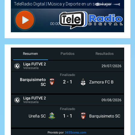
Resumen
Partidos
Resultados
Liga FUTVE 2
29/07/2026
Venezuela
Finalizado
Barquisimeto
2
-
1
Zamora FC B
SC
Liga FUTVE 2
09/08/2026
Venezuela
Finalizado
1
-
1
Ureña SC
Barquisimeto SC
Provisto por
365Scores.com