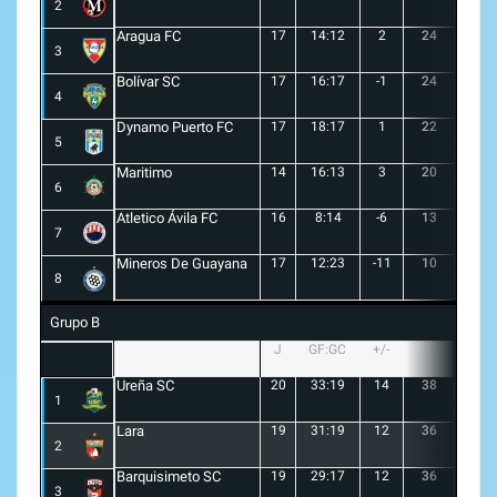
2
Aragua FC
17
14:12
2
24
6
3
Bolívar SC
17
16:17
-1
24
7
4
Dynamo Puerto FC
17
18:17
1
22
5
5
Maritimo
14
16:13
3
20
5
6
Atletico Ávila FC
16
8:14
-6
13
1
7
Mineros De Guayana
17
12:23
-11
10
1
8
Grupo B
J
GF:GC
+/-
PTS
G
Ureña SC
20
33:19
14
38
10
1
Lara
19
31:19
12
36
10
2
Barquisimeto SC
19
29:17
12
36
10
3