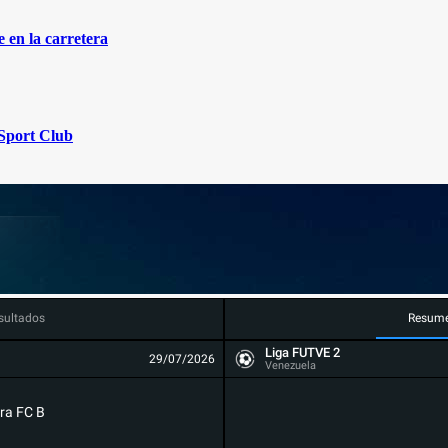
 en la carretera
Sport Club
sultados
Resum
Liga FUTVE 2
29/07/2026
Venezuela
ra FC B