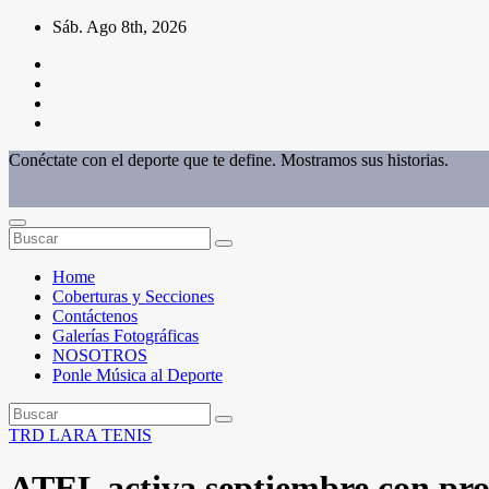
Saltar
Sáb. Ago 8th, 2026
al
contenido
Conéctate con el deporte que te define. Mostramos sus historias.
Home
Coberturas y Secciones
Contáctenos
Galerías Fotográficas
NOSOTROS
Ponle Música al Deporte
TRD
LARA
TENIS
ATEL activa septiembre con prog