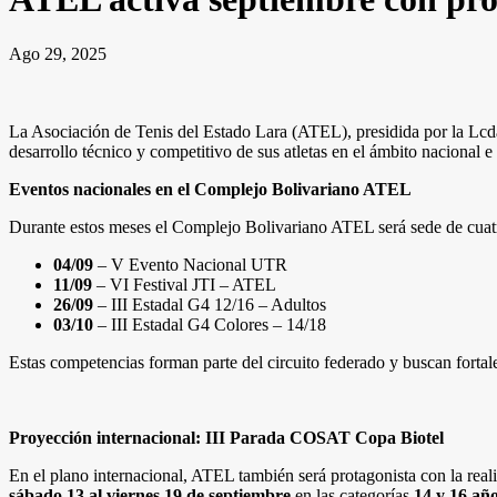
Ago 29, 2025
La Asociación de Tenis del Estado Lara (ATEL), presidida por la Lcd
desarrollo técnico y competitivo de sus atletas en el ámbito nacional e 
Eventos nacionales en el Complejo Bolivariano ATEL
Durante estos meses el Complejo Bolivariano ATEL será sede de cuatro
04/09
– V Evento Nacional UTR
11/09
– VI Festival JTI – ATEL
26/09
– III Estadal G4 12/16 – Adultos
03/10
– III Estadal G4 Colores – 14/18
Estas competencias forman parte del circuito federado y buscan fortal
Proyección internacional: III Parada COSAT Copa Biotel
En el plano internacional, ATEL también será protagonista con la real
sábado 13 al viernes 19 de septiembre
en las categorías
14 y 16 añ