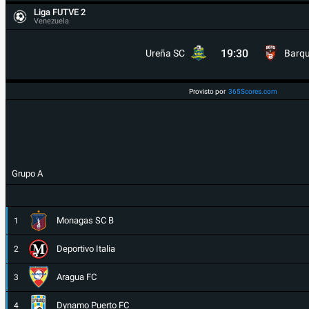
Liga FUTVE 2
Venezuela
19:30
Ureña SC
Barqu
Provisto por
365Scores.com
Grupo A
Monagas SC B
1
Deportivo Italia
2
Aragua FC
3
Dynamo Puerto FC
4