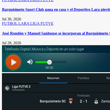
Barquisimeto Sport Club gana en casa y el Deportivo Lara pierde
Jul 30, 2026
FUTBOL
LARA
LIGA FUTVE
José Rondón y Manuel Sanhouse se incorporan al Barquisimeto 
Jul 28, 2026
Resumen
Partidos
Re
Liga FUTVE 2
Venezuela
Finalizado
2
-
1
Barquisimeto SC
Zamo