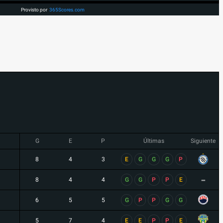
Provisto por
365Scores.com
G
E
P
Últimas
Siguiente
8
4
3
E
G
G
G
P
-
8
4
4
G
G
P
P
E
6
5
5
G
P
P
G
G
5
7
4
E
E
P
P
E