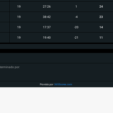
19
27:26
1
24
19
38:42
-4
23
19
17:37
-20
14
19
19:40
-21
11
terminado por:
Provisto por
365Scores.com