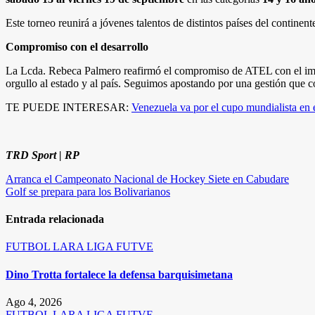
Este torneo reunirá a jóvenes talentos de distintos países del continen
Compromiso con el desarrollo
La Lcda. Rebeca Palmero reafirmó el compromiso de ATEL con el impul
orgullo al estado y al país. Seguimos apostando por una gestión que 
TE PUEDE INTERESAR:
Venezuela va por el cupo mundialista en
TRD Sport | RP
Navegación
Arranca el Campeonato Nacional de Hockey Siete en Cabudare
Golf se prepara para los Bolivarianos
de
entradas
Entrada relacionada
FUTBOL
LARA
LIGA FUTVE
Dino Trotta fortalece la defensa barquisimetana
Ago 4, 2026
FUTBOL
LARA
LIGA FUTVE