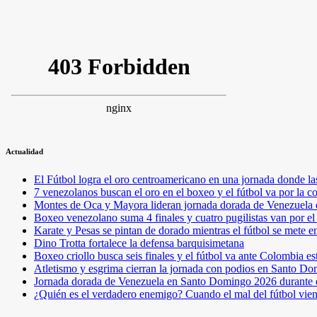
Actualidad
El Fútbol logra el oro centroamericano en una jornada donde la
7 venezolanos buscan el oro en el boxeo y el fútbol va por l
Montes de Oca y Mayora lideran jornada dorada de Venezuel
Boxeo venezolano suma 4 finales y cuatro pugilistas van por 
Karate y Pesas se pintan de dorado mientras el fútbol se mete 
Dino Trotta fortalece la defensa barquisimetana
Boxeo criollo busca seis finales y el fútbol va ante Colombia es
Atletismo y esgrima cierran la jornada con podios en Santo D
Jornada dorada de Venezuela en Santo Domingo 2026 durante e
¿Quién es el verdadero enemigo? Cuando el mal del fútbol vie