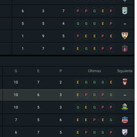
6
3
7
P
P
G
E
P
-
5
5
4
G
G
G
E
P
1
9
5
P
E
E
P
E
1
7
8
E
G
E
P
P
G
E
P
Últimas
Siguiente
10
7
2
E
G
G
G
E
-
10
6
3
E
P
G
P
G
10
5
3
G
E
G
P
P
7
5
6
E
E
P
E
G
6
7
5
E
P
G
G
P