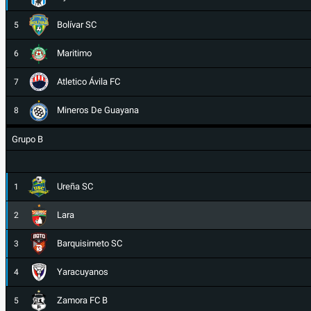
Bolívar SC
5
Maritimo
6
Atletico Ávila FC
7
Mineros De Guayana
8
Grupo B
Ureña SC
1
Lara
2
Barquisimeto SC
3
Yaracuyanos
4
Zamora FC B
5