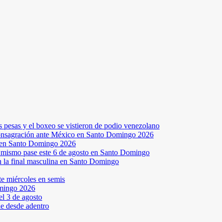
s pesas y el boxeo se vistieron de podio venezolano
a consagración ante México en Santo Domingo 2026
a en Santo Domingo 2026
el mismo pase este 6 de agosto en Santo Domingo
en la final masculina en Santo Domingo
te miércoles en semis
omingo 2026
l 3 de agosto
ne desde adentro