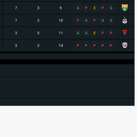
7
3
9
G
P
E
P
G
7
2
10
P
G
P
G
G
3
5
11
G
G
E
P
P
3
2
14
P
P
P
P
P