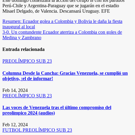
Este domingo comenzará la acción del Grupo B con los partidos
Perú-Chile y Argentina-Paraguay que se jugarán en el estadio
Misael Delgado, de Valencia. Descansará Uruguay. EFE
Navegación
Resumen: Ecuador golea a Colombia y Bolivia le daña la fiesta
inaugural al local
de
3-0. Un contundente Ecuador aterriza a Colombia con goles de
entradas
Medina y Zambrano
Entrada relacionada
PREOLÍMPICO SUB 23
Columna Desde la Cancha: Gracias Venezuela, se cumplió un
objetivo, ¡el de informar!
Feb 14, 2024
PREOLÍMPICO SUB 23
Las voces de Venezuela tras el último compromiso del
preolímpico 2024 (audios)
Feb 12, 2024
FUTBOL
PREOLÍMPICO SUB 23