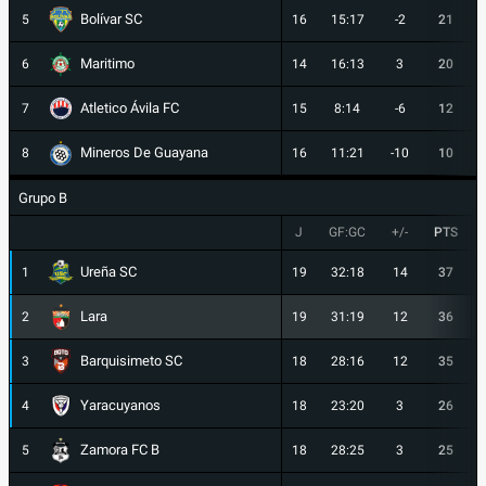
Bolívar SC
5
16
15:17
-2
21
Maritimo
6
14
16:13
3
20
Atletico Ávila FC
7
15
8:14
-6
12
Mineros De Guayana
8
16
11:21
-10
10
Grupo B
J
GF:GC
+/-
PTS
Ureña SC
1
19
32:18
14
37
Lara
2
19
31:19
12
36
Barquisimeto SC
3
18
28:16
12
35
Yaracuyanos
4
18
23:20
3
26
Zamora FC B
5
18
28:25
3
25