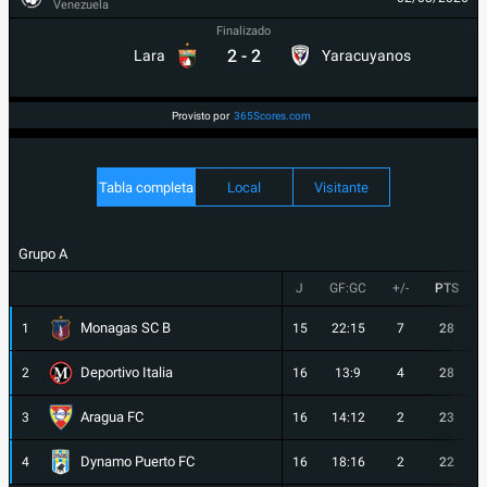
Venezuela
Finalizado
2
-
2
Lara
Yaracuyanos
Provisto por
365Scores.com
Tabla completa
Local
Visitante
Grupo A
J
GF:GC
+/-
PTS
Monagas SC B
1
15
22:15
7
28
Deportivo Italia
2
16
13:9
4
28
Aragua FC
3
16
14:12
2
23
Dynamo Puerto FC
4
16
18:16
2
22