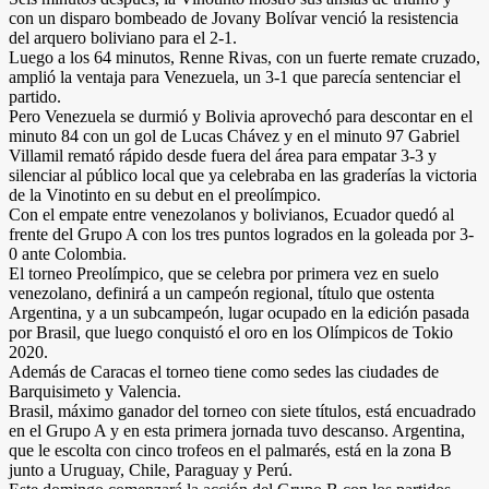
con un disparo bombeado de Jovany Bolívar venció la resistencia
del arquero boliviano para el 2-1.
Luego a los 64 minutos, Renne Rivas, con un fuerte remate cruzado,
amplió la ventaja para Venezuela, un 3-1 que parecía sentenciar el
partido.
Pero Venezuela se durmió y Bolivia aprovechó para descontar en el
minuto 84 con un gol de Lucas Chávez y en el minuto 97 Gabriel
Villamil remató rápido desde fuera del área para empatar 3-3 y
silenciar al público local que ya celebraba en las graderías la victoria
de la Vinotinto en su debut en el preolímpico.
Con el empate entre venezolanos y bolivianos, Ecuador quedó al
frente del Grupo A con los tres puntos logrados en la goleada por 3-
0 ante Colombia.
El torneo Preolímpico, que se celebra por primera vez en suelo
venezolano, definirá a un campeón regional, título que ostenta
Argentina, y a un subcampeón, lugar ocupado en la edición pasada
por Brasil, que luego conquistó el oro en los Olímpicos de Tokio
2020.
Además de Caracas el torneo tiene como sedes las ciudades de
Barquisimeto y Valencia.
Brasil, máximo ganador del torneo con siete títulos, está encuadrado
en el Grupo A y en esta primera jornada tuvo descanso. Argentina,
que le escolta con cinco trofeos en el palmarés, está en la zona B
junto a Uruguay, Chile, Paraguay y Perú.