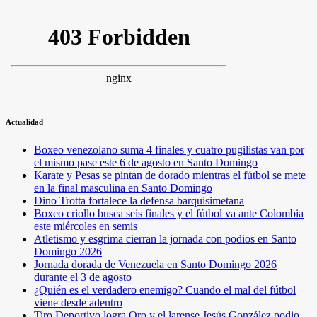
Actualidad
Boxeo venezolano suma 4 finales y cuatro pugilistas van por
el mismo pase este 6 de agosto en Santo Domingo
Karate y Pesas se pintan de dorado mientras el fútbol se mete
en la final masculina en Santo Domingo
Dino Trotta fortalece la defensa barquisimetana
Boxeo criollo busca seis finales y el fútbol va ante Colombia
este miércoles en semis
Atletismo y esgrima cierran la jornada con podios en Santo
Domingo 2026
Jornada dorada de Venezuela en Santo Domingo 2026
durante el 3 de agosto
¿Quién es el verdadero enemigo? Cuando el mal del fútbol
viene desde adentro
Tiro Deportivo logra Oro y el larense Jesús González podio