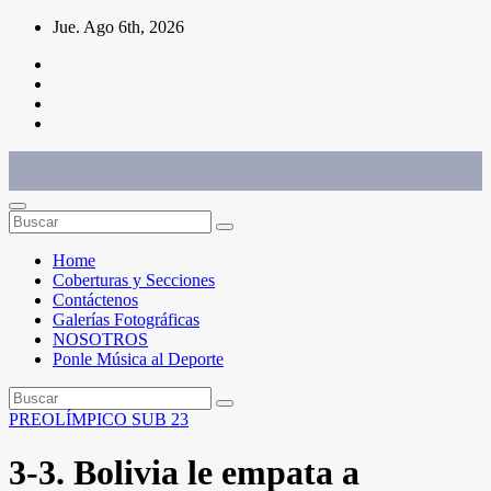
Saltar
Jue. Ago 6th, 2026
al
contenido
Conéctate con el deporte que te define. Mostramos sus historias.
Home
Coberturas y Secciones
Contáctenos
Galerías Fotográficas
NOSOTROS
Ponle Música al Deporte
PREOLÍMPICO SUB 23
3-3. Bolivia le empata a