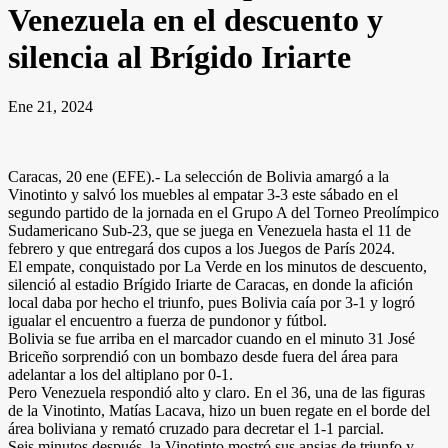
Venezuela en el descuento y
silencia al Brígido Iriarte
Ene 21, 2024
Caracas, 20 ene (EFE).- La selección de Bolivia amargó a la
Vinotinto y salvó los muebles al empatar 3-3 este sábado en el
segundo partido de la jornada en el Grupo A del Torneo Preolímpico
Sudamericano Sub-23, que se juega en Venezuela hasta el 11 de
febrero y que entregará dos cupos a los Juegos de París 2024.
El empate, conquistado por La Verde en los minutos de descuento,
silenció al estadio Brígido Iriarte de Caracas, en donde la afición
local daba por hecho el triunfo, pues Bolivia caía por 3-1 y logró
igualar el encuentro a fuerza de pundonor y fútbol.
Bolivia se fue arriba en el marcador cuando en el minuto 31 José
Briceño sorprendió con un bombazo desde fuera del área para
adelantar a los del altiplano por 0-1.
Pero Venezuela respondió alto y claro. En el 36, una de las figuras
de la Vinotinto, Matías Lacava, hizo un buen regate en el borde del
área boliviana y remató cruzado para decretar el 1-1 parcial.
Seis minutos después, la Vinotinto mostró sus ansias de triunfo y