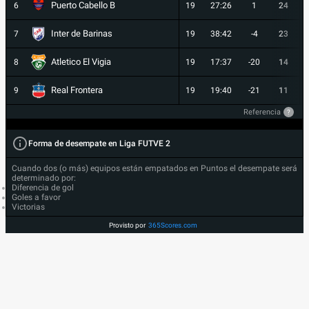
Puerto Cabello B
6
19
27:26
1
24
Inter de Barinas
7
19
38:42
-4
23
Atletico El Vigia
8
19
17:37
-20
14
Real Frontera
9
19
19:40
-21
11
Referencia
?
Forma de desempate en Liga FUTVE 2
Cuando dos (o más) equipos están empatados en Puntos el desempate será
determinado por:
Diferencia de gol
Goles a favor
Victorias
Provisto por
365Scores.com