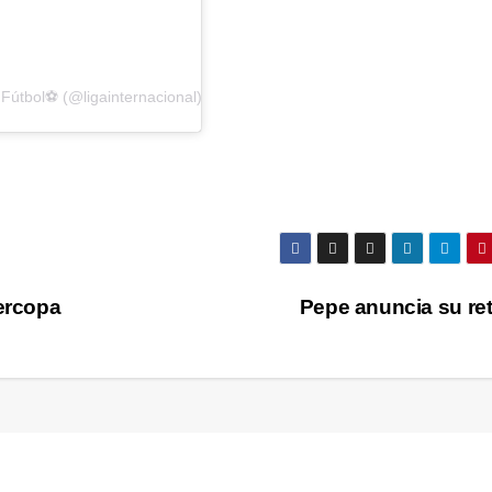
Fútbol⚽ (@ligainternacional)
percopa
Pepe anuncia su re