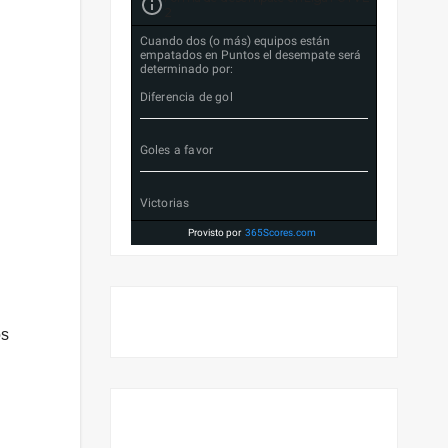
2
Cuando dos (o más) equipos están
empatados en Puntos el desempate será
determinado por:
Diferencia de gol
Goles a favor
Victorias
Provisto por
365Scores.com
os