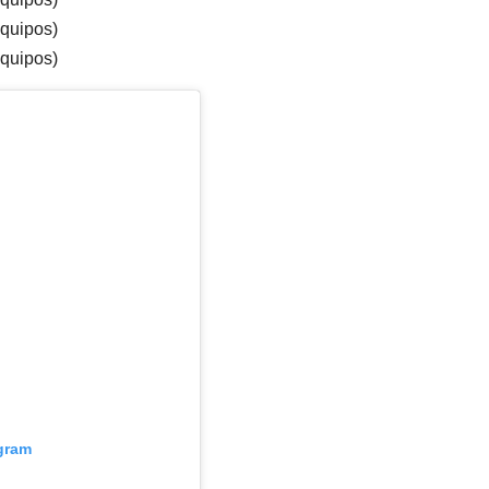
equipos)
equipos)
agram