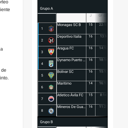
orteo
Grupo A
iente
J
GF:GC
+/-
Monagas SC B
15
22:15
7
1
Deportivo Italia
16
13:9
4
2
Aragua FC
16
14:12
2
la
3
Dynamo Puerto FC
16
18:16
2
4
s de
Bolívar SC
16
15:17
-2
5
into.
Maritimo
14
16:13
3
6
Atletico Ávila FC
15
8:14
-6
7
Mineros De Guayana
16
11:21
-10
8
Grupo B