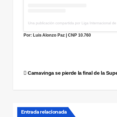
Una publicación compartida por Liga Internacional de 
Por: Luis Alonzo Paz | CNP 10.760
Navegación
Camavinga se pierde la final de la Su
de
entradas
Entrada relacionada