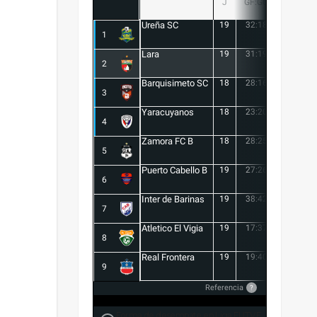
J
GF:GC
+/-
Ureña SC
19
32:18
14
1
Lara
19
31:19
12
2
Barquisimeto SC
18
28:16
12
3
Yaracuyanos
18
23:20
3
4
Zamora FC B
18
28:25
3
5
Puerto Cabello B
19
27:26
1
6
Inter de Barinas
19
38:42
-4
7
Atletico El Vigia
19
17:37
-20
8
Real Frontera
19
19:40
-21
9
Referencia
?
Forma de desempate en Liga FUTVE