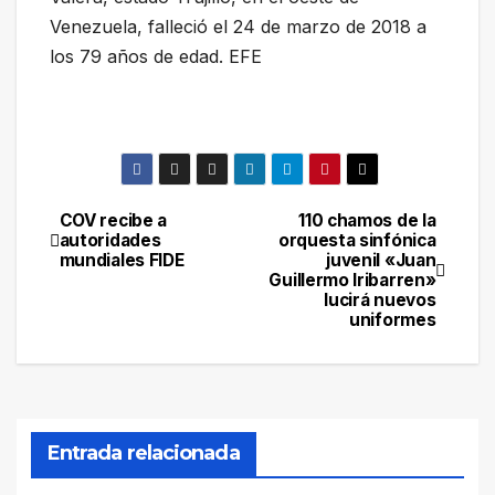
Venezuela, falleció el 24 de marzo de 2018 a
los 79 años de edad. EFE
COV recibe a
110 chamos de la
Navegación
autoridades
orquesta sinfónica
mundiales FIDE
juvenil «Juan
de
Guillermo Iribarren»
lucirá nuevos
entradas
uniformes
Entrada relacionada