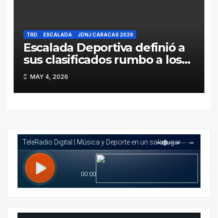
TRD
ESCALADA
JDNJ CARACAS 2026
Escalada Deportiva definió a
sus clasificados rumbo a los
Juegos Deportivos
MAY 4, 2026
Nacionales Juveniles Caracas
2026