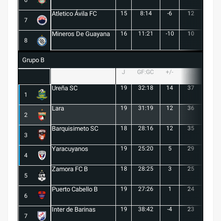
Atletico Ávila FC
15
8:14
-6
12
1
7
Mineros De Guayana
16
11:21
-10
10
1
8
Grupo B
J
GF:GC
+/-
PTS
G
Ureña SC
19
32:18
14
37
10
1
Lara
19
31:19
12
36
10
2
Barquisimeto SC
18
28:16
12
35
10
3
Yaracuyanos
19
25:20
5
29
8
4
Zamora FC B
18
28:25
3
25
6
5
Puerto Cabello B
19
27:26
1
24
7
6
Inter de Barinas
19
38:42
-4
23
7
7