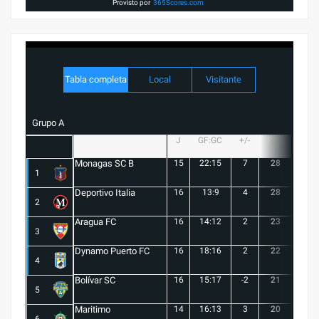
Provisto por
365Scores.com
Tabla completa
Local
Visitante
Grupo A
J
GF:GC
+/-
PTS
G
Monagas SC B
15
22:15
7
28
8
1
Deportivo Italia
16
13:9
4
28
8
2
Aragua FC
16
14:12
2
23
6
3
Dynamo Puerto FC
16
18:16
2
22
5
4
Bolívar SC
16
15:17
-2
21
6
5
Maritimo
14
16:13
3
20
5
6