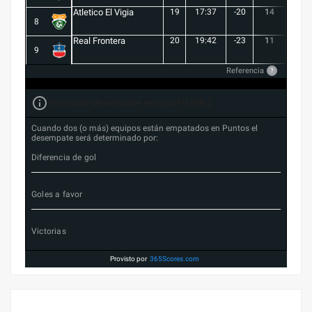
Atletico El Vigia
19
17:37
-20
14
3
8
Real Frontera
20
19:42
-23
11
3
9
Referencia
?
Forma de desempate en Liga FUTVE 2
Cuando dos (o más) equipos están empatados en Puntos el
desempate será determinado por:
Diferencia de gol
Goles a favor
Victorias
Provisto por
365Scores.com