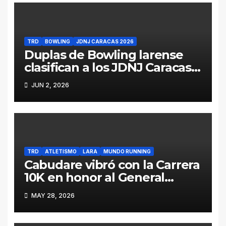
TRD
BOWLING
JDNJ CARACAS 2026
Duplas de Bowling larense
clasifican a los JDNJ Caracas
2026
JUN 2, 2026
TRD
ATLETISMO
LARA
MUNDO RUNNING
Cabudare vibró con la Carrera
10K en honor al General
Jacinto Lara (Galería y
MAY 28, 2026
Resultados)