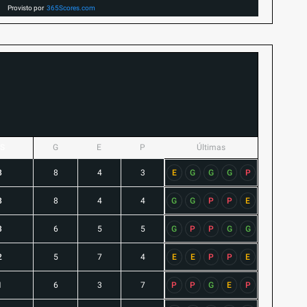
Provisto por
365Scores.com
S
G
E
P
Últimas
8
8
4
3
E
G
G
G
P
8
8
4
4
G
G
P
P
E
3
6
5
5
G
P
P
G
G
2
5
7
4
E
E
P
P
E
1
6
3
7
P
P
G
E
P