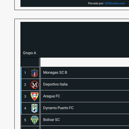
Provisto por
365Scores.com
Grupo A
Monagas SC B
1
Deportivo Italia
2
Aragua FC
3
Dynamo Puerto FC
4
Bolívar SC
5