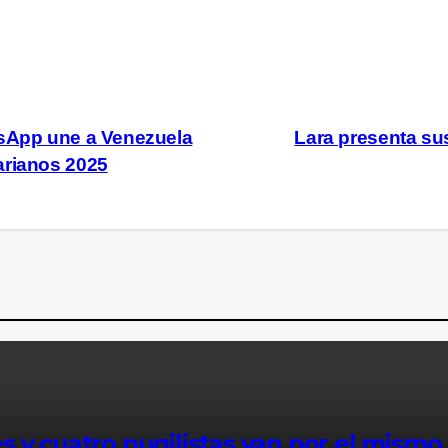
tsApp une a Venezuela
Lara presenta s
arianos 2025
 y cuatro pugilistas van por el mismo