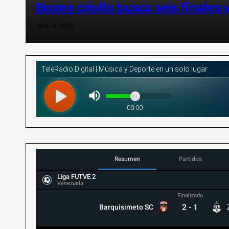
Boxeo criollo busca seis finales
AGO 4, 2026
Resumen
Partidos
Liga FUTVE 2
Venezuela
Finalizado
2
-
1
Barquisimeto SC