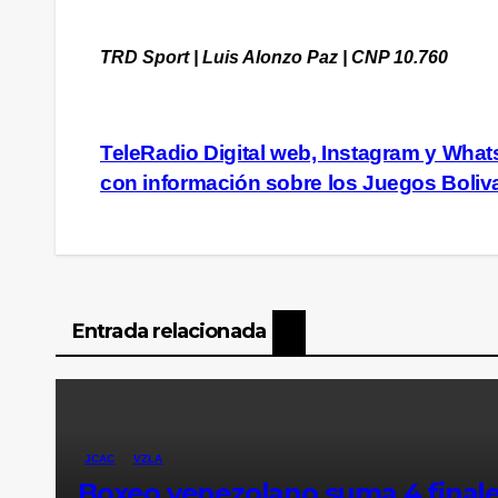
TRD Sport | Luis Alonzo Paz | CNP 10.760
Navegación
TeleRadio Digital web, Instagram y Wha
con información sobre los Juegos Boliv
de
entradas
Entrada relacionada
JCAC
VZLA
Boxeo venezolano suma 4 finales