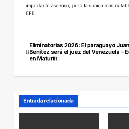
importante ascenso, pero la subida más notabl
EFE
Eliminatorias 2026: El paraguayo Jua
Navegación
Benítez será el juez del Venezuela – 
de
en Maturín
entradas
Entrada relacionada