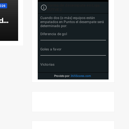
Forma de desempate en Liga
026
FUTVE 2
Cuando dos (o más) equipos están
 de
empatados en Puntos el desempate será
determinado por:
Diferencia de gol
Goles a favor
Victorias
Provisto por
365Scores.com