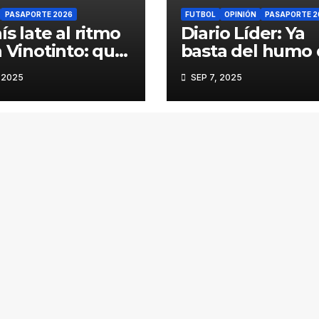
PASAPORTE 2026
FUTBOL
OPINIÓN
PASAPORTE 2
ís late al ritmo
Diario Líder: Ya
a Vinotinto: que
basta del humo
orazón haga lo
Batista
 2025
SEP 7, 2025
la estrategia no
o