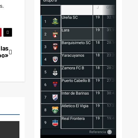
Grupo B
s.
J
GF:GC
+/-
Ureña SC
19
32:18
14
1
Lara
19
31:19
12
2
Barquisimeto SC
18
28:16
12
3
 las
upo»
Yaracuyanos
18
23:20
3
4
Zamora FC B
18
28:25
3
5
Puerto Cabello B
19
27:26
1
6
Inter de Barinas
19
38:42
-4
7
Atletico El Vigia
19
17:37
-20
8
Real Frontera
19
19:40
-21
9
Referencia
?