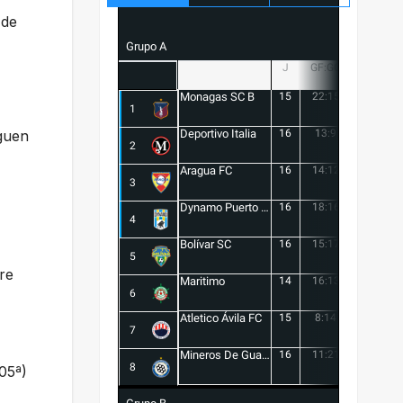
 de
Grupo A
J
GF:GC
+/-
Monagas SC B
15
22:15
7
1
Deportivo Italia
16
13:9
4
iguen
2
Aragua FC
16
14:12
2
3
Dynamo Puerto FC
16
18:16
2
4
Bolívar SC
16
15:17
-2
5
re
Maritimo
14
16:13
3
6
Atletico Ávila FC
15
8:14
-6
7
Mineros De Guayana
16
11:21
-10
8
05ª)