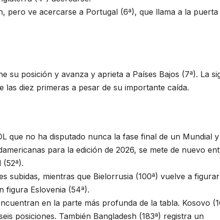
n, pero ve acercarse a Portugal (6ª), que llama a la puerta
 su posición y avanza y aprieta a Países Bajos (7ª). La s
re las diez primeras a pesar de su importante caída.
 que no ha disputado nunca la fase final de un Mundial y
sudamericanas para la edición de 2026, se mete de nuevo ent
 (52ª).
es subidas, mientras que Bielorrusia (100ª) vuelve a figurar
 figura Eslovenia (54ª).
ncuentran en la parte más profunda de la tabla. Kosovo (1
 seis posiciones. También Bangladesh (183ª) registra un