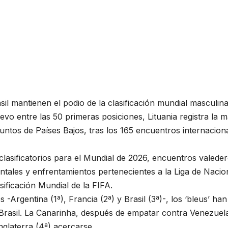
sil mantienen el podio de la clasificación mundial masculin
vo entre las 50 primeras posiciones, Lituania registra la 
tos de Países Bajos, tras los 165 encuentros internacion
lasificatorios para el Mundial de 2026, encuentros valede
entales y enfrentamientos pertenecientes a la Liga de Nacio
sificación Mundial de la FIFA.
Argentina (1ª), Francia (2ª) y Brasil (3ª)-, los ‘bleus’ han
rasil. La Canarinha, después de empatar contra Venezuela
nglaterra (4ª) acercarse.