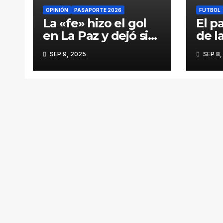
OPINIÓN
PASAPORTE 2026
FUTBOL
La «fe» hizo el gol
El pa
en La Paz y dejó sin
de l
aire a Maturín
el c
SEP 9, 2025
SEP 8,
que 
pud