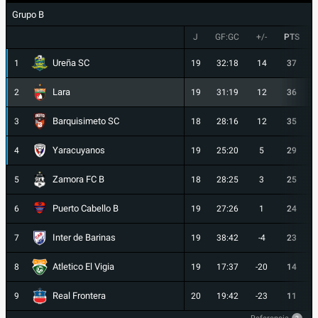
Grupo B
J
GF:GC
+/-
PTS
Ureña SC
1
19
32:18
14
37
Lara
2
19
31:19
12
36
Barquisimeto SC
3
18
28:16
12
35
Yaracuyanos
4
19
25:20
5
29
Zamora FC B
5
18
28:25
3
25
Puerto Cabello B
6
19
27:26
1
24
Inter de Barinas
7
19
38:42
-4
23
Atletico El Vigia
8
19
17:37
-20
14
Real Frontera
9
20
19:42
-23
11