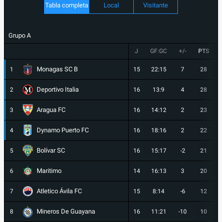
Tabla completa
Local
Visitante
Grupo A
J
GF:GC
+/-
PTS
Monagas SC B
1
15
22:15
7
28
Deportivo Italia
2
16
13:9
4
28
Aragua FC
3
16
14:12
2
23
Dynamo Puerto FC
4
16
18:16
2
22
Bolívar SC
5
16
15:17
-2
21
Maritimo
6
14
16:13
3
20
Atletico Ávila FC
7
15
8:14
-6
12
Mineros De Guayana
8
16
11:21
-10
10