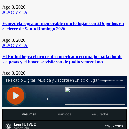
Ago 8, 2026
JCAC
VZLA
Venezuela logra un memorable cuarto lugar con 216 podios en
el cierre de Santo Domingo 2026
Ago 8, 2026
JCAC
VZLA
El Fútbol logra el oro centroamericano en una jornada donde
las pesas y el boxeo se vistieron de podio venezolano
Ago 8, 2026
Resumen
Partidos
Resultados
Liga FUTVE 2
29/07/2026
Venezuela