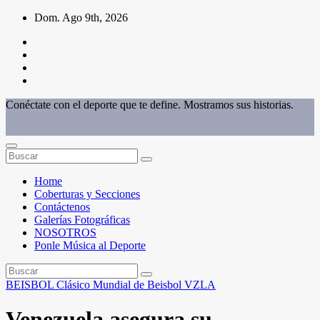
Saltar
Dom. Ago 9th, 2026
al
contenido
Conéctate con el deporte que te define. Mostramos sus historias.
Home
Coberturas y Secciones
Contáctenos
Galerías Fotográficas
NOSOTROS
Ponle Música al Deporte
BEISBOL
Clásico Mundial de Beisbol
VZLA
Venezuela asegura su