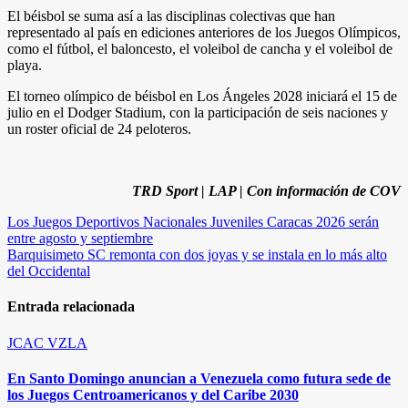
El béisbol se suma así a las disciplinas colectivas que han
representado al país en ediciones anteriores de los Juegos Olímpicos,
como el fútbol, el baloncesto, el voleibol de cancha y el voleibol de
playa.
El torneo olímpico de béisbol en Los Ángeles 2028 iniciará el 15 de
julio en el Dodger Stadium, con la participación de seis naciones y
un roster oficial de 24 peloteros.
TRD Sport | LAP | Con información de COV
Navegación
Los Juegos Deportivos Nacionales Juveniles Caracas 2026 serán
entre agosto y septiembre
de
Barquisimeto SC remonta con dos joyas y se instala en lo más alto
entradas
del Occidental
Entrada relacionada
JCAC
VZLA
En Santo Domingo anuncian a Venezuela como futura sede de
los Juegos Centroamericanos y del Caribe 2030