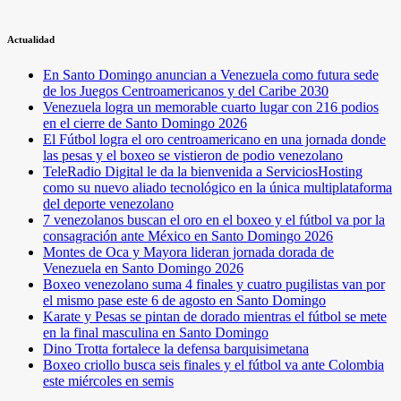
Actualidad
En Santo Domingo anuncian a Venezuela como futura sede
de los Juegos Centroamericanos y del Caribe 2030
Venezuela logra un memorable cuarto lugar con 216 podios
en el cierre de Santo Domingo 2026
El Fútbol logra el oro centroamericano en una jornada donde
las pesas y el boxeo se vistieron de podio venezolano
TeleRadio Digital le da la bienvenida a ServiciosHosting
como su nuevo aliado tecnológico en la única multiplataforma
del deporte venezolano
7 venezolanos buscan el oro en el boxeo y el fútbol va por la
consagración ante México en Santo Domingo 2026
Montes de Oca y Mayora lideran jornada dorada de
Venezuela en Santo Domingo 2026
Boxeo venezolano suma 4 finales y cuatro pugilistas van por
el mismo pase este 6 de agosto en Santo Domingo
Karate y Pesas se pintan de dorado mientras el fútbol se mete
en la final masculina en Santo Domingo
Dino Trotta fortalece la defensa barquisimetana
Boxeo criollo busca seis finales y el fútbol va ante Colombia
este miércoles en semis