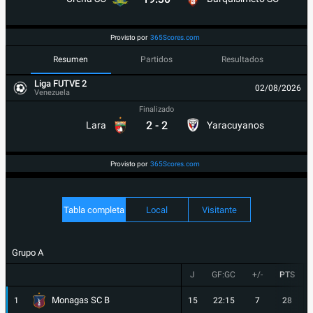
Provisto por
365Scores.com
Resumen
Partidos
Resultados
Liga FUTVE 2
02/08/2026
Venezuela
Finalizado
2
-
2
Lara
Yaracuyanos
Provisto por
365Scores.com
Tabla completa
Local
Visitante
Grupo A
J
GF:GC
+/-
PTS
Monagas SC B
1
15
22:15
7
28