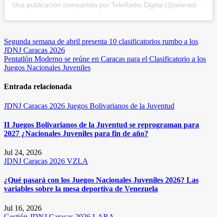
Una publicación compartida por TeleRadio Digital (@teleradiodigital)
Navegación
Segunda semana de abril presenta 10 clasificatorios rumbo a los
JDNJ Caracas 2026
de
Pentatlón Moderno se reúne en Caracas para el Clasificatorio a los
entradas
Juegos Nacionales Juveniles
Entrada relacionada
JDNJ Caracas 2026
Juegos Bolivarianos de la Juventud
II Juegos Bolivarianos de la Juventud se reprograman para
2027 ¿Nacionales Juveniles para fin de año?
Jul 24, 2026
JDNJ Caracas 2026
VZLA
¿Qué pasará con los Juegos Nacionales Juveniles 2026? Las
variables sobre la mesa deportiva de Venezuela
Jul 16, 2026
Gestión
JDNJ Caracas 2026
LARA