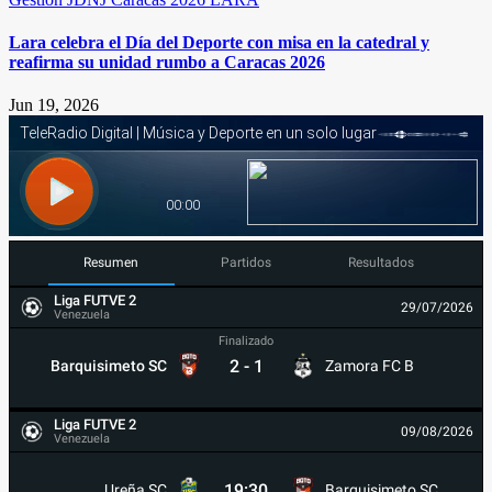
Lara celebra el Día del Deporte con misa en la catedral y
reafirma su unidad rumbo a Caracas 2026
Jun 19, 2026
Resumen
Partidos
Resultados
Liga FUTVE 2
29/07/2026
Venezuela
Finalizado
2
-
1
Barquisimeto SC
Zamora FC B
Liga FUTVE 2
09/08/2026
Venezuela
19:30
Ureña SC
Barquisimeto SC