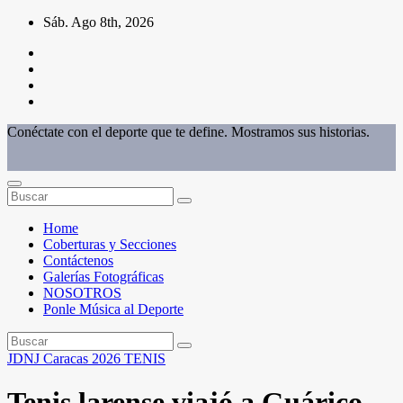
Saltar
Sáb. Ago 8th, 2026
al
contenido
Conéctate con el deporte que te define. Mostramos sus historias.
Home
Coberturas y Secciones
Contáctenos
Galerías Fotográficas
NOSOTROS
Ponle Música al Deporte
JDNJ Caracas 2026
TENIS
Tenis larense viajó a Guárico