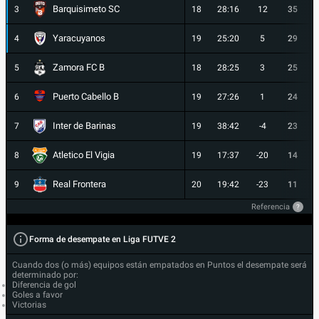
Barquisimeto SC
3
18
28:16
12
35
Yaracuyanos
4
19
25:20
5
29
Zamora FC B
5
18
28:25
3
25
Puerto Cabello B
6
19
27:26
1
24
Inter de Barinas
7
19
38:42
-4
23
Atletico El Vigia
8
19
17:37
-20
14
Real Frontera
9
20
19:42
-23
11
Referencia
?
Forma de desempate en Liga FUTVE 2
Cuando dos (o más) equipos están empatados en Puntos el desempate será
determinado por:
Diferencia de gol
Goles a favor
Victorias