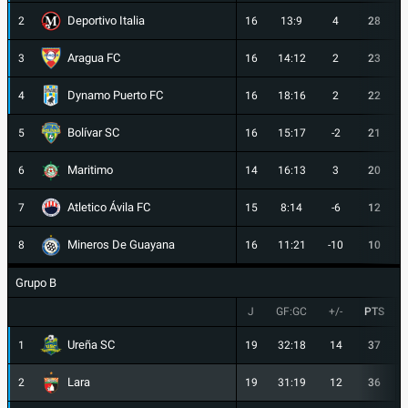
Deportivo Italia
2
16
13:9
4
28
Aragua FC
3
16
14:12
2
23
Dynamo Puerto FC
4
16
18:16
2
22
Bolívar SC
5
16
15:17
-2
21
Maritimo
6
14
16:13
3
20
Atletico Ávila FC
7
15
8:14
-6
12
Mineros De Guayana
8
16
11:21
-10
10
Grupo B
J
GF:GC
+/-
PTS
Ureña SC
1
19
32:18
14
37
Lara
2
19
31:19
12
36