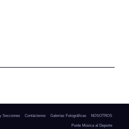
 y Secciones
Contáctenos
Galerías Fotográficas
NOSOTROS
Ponle Música al Deporte