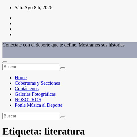
Saltar
Sáb. Ago 8th, 2026
al
contenido
Conéctate con el deporte que te define. Mostramos sus historias.
Home
Coberturas y Secciones
Contáctenos
Galerías Fotográficas
NOSOTROS
Ponle Música al Deporte
Etiqueta:
literatura