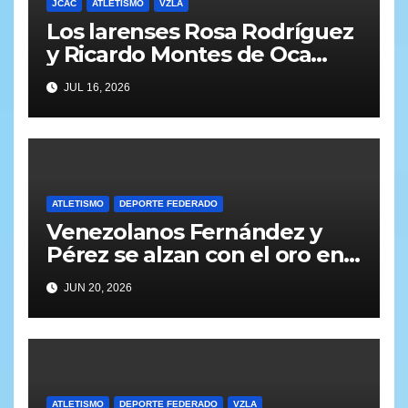
JCAC
ATLETISMO
VZLA
Los larenses Rosa Rodríguez
y Ricardo Montes de Oca
lideran el atletismo rumbo a
JUL 16, 2026
Santo Domingo 2026
ATLETISMO
DEPORTE FEDERADO
Venezolanos Fernández y
Pérez se alzan con el oro en
el I Campeonato
JUN 20, 2026
Iberoamericano de Atletismo
Sub-20
ATLETISMO
DEPORTE FEDERADO
VZLA