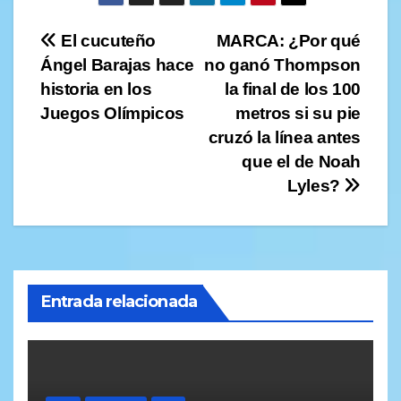
Navegación
El cucuteño
MARCA: ¿Por qué
Ángel Barajas hace
no ganó Thompson
de
historia en los
la final de los 100
entradas
Juegos Olímpicos
metros si su pie
cruzó la línea antes
que el de Noah
Lyles?
Entrada relacionada