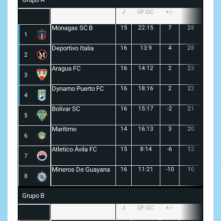
J
GF:GC
+/-
PTS
G
Monagas SC B
15
22:15
7
28
8
1
Deportivo Italia
16
13:9
4
28
8
2
Aragua FC
16
14:12
2
23
6
3
Dynamo Puerto FC
16
18:16
2
22
5
4
Bolívar SC
16
15:17
-2
21
6
5
Maritimo
14
16:13
3
20
5
6
Atletico Ávila FC
15
8:14
-6
12
1
7
Mineros De Guayana
16
11:21
-10
10
1
8
Grupo B
J
GF:GC
+/-
PTS
G