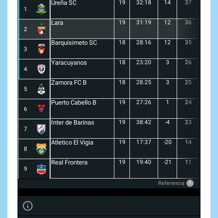
Ureña SC
19
32:18
14
37
10
1
Lara
19
31:19
12
36
10
2
Barquisimeto SC
18
28:16
12
35
10
3
Yaracuyanos
18
23:20
3
26
7
4
Zamora FC B
18
28:25
3
25
6
5
Puerto Cabello B
19
27:26
1
24
7
6
Inter de Barinas
19
38:42
-4
23
7
7
Atletico El Vigia
19
17:37
-20
14
3
8
Real Frontera
19
19:40
-21
11
3
9
Referencia
?
Forma de desempate en Liga FUTVE 2