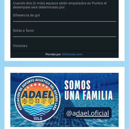
Cuando dos (o más) equipos están empatados en Puntos el
desempate será determinado por:
Diferencia de gol
Goles a favor
Victorias
Provisto por
365Scores.com