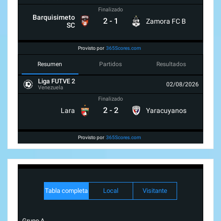
Finalizado
Barquisimeto
2
-
1
Zamora FC B
SC
Provisto por
365Scores.com
Resumen
Partidos
Resultados
Liga FUTVE 2
02/08/2026
Venezuela
Finalizado
2
-
2
Lara
Yaracuyanos
Provisto por
365Scores.com
Tabla completa
Local
Visitante
Grupo A