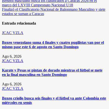
Navegación
Beisbol masculino busca los clasificados a Caracas 2026 en el
marco del LXVIII Campeonato Nacional U18
de
Finalizó el Clasificatorio Nacional de Balonmano Masculino y siete
entradas
estados se suman a Caracas
Entrada relacionada
JCAC
VZLA
Boxeo venezolano suma 4 finales y cuatro pugilistas van por el
mismo pase este 6 de agosto en Santo Domingo
Ago 6, 2026
JCAC
VZLA
Karate y Pesas se pintan de dorado mientras el fútbol se mete
en la final masculina en Santo Domingo
Ago 6, 2026
JCAC
VZLA
Boxeo criollo busca seis finales y el fútbol va ante Colombia este
miércoles en semis