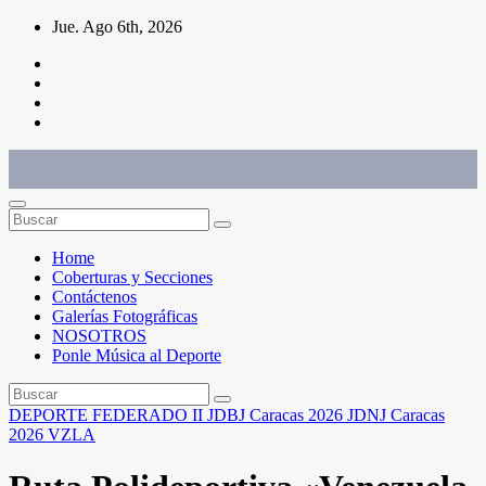
Saltar
Jue. Ago 6th, 2026
al
contenido
Conéctate con el deporte que te define. Mostramos sus historias.
Home
Coberturas y Secciones
Contáctenos
Galerías Fotográficas
NOSOTROS
Ponle Música al Deporte
DEPORTE FEDERADO
II JDBJ Caracas 2026
JDNJ Caracas
2026
VZLA