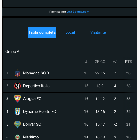
Provisto por
365Scores.com
Tabla completa
Local
Visitante
Grupo A
J
GF:GC
+/-
PTS
Monagas SC B
1
15
22:15
7
28
Deportivo Italia
2
16
13:9
4
28
Aragua FC
3
16
14:12
2
23
Dynamo Puerto FC
4
16
18:16
2
22
Bolívar SC
5
16
15:17
-2
21
Maritimo
6
14
16:13
3
20