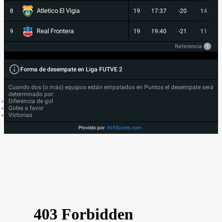
Atletico El Vigia
8
19
17:37
-20
14
Real Frontera
9
19
19:40
-21
11
Referencia
?
Forma de desempate en Liga FUTVE 2
Cuando dos (o más) equipos están empatados en Puntos el desempate será
determinado por:
Diferencia de gol
Goles a favor
Victorias
Provisto por
365Scores.com