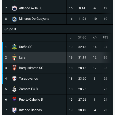
Atletico Ávila FC
7
15
8:14
-6
12
Mineros De Guayana
8
16
11:21
-10
10
Grupo B
J
GF:GC
+/-
PTS
Ureña SC
1
19
32:18
14
37
Lara
2
19
31:19
12
36
Barquisimeto SC
3
18
28:16
12
35
Yaracuyanos
4
18
23:20
3
26
Zamora FC B
5
18
28:25
3
25
Puerto Cabello B
6
19
27:26
1
24
Inter de Barinas
7
19
38:42
-4
23