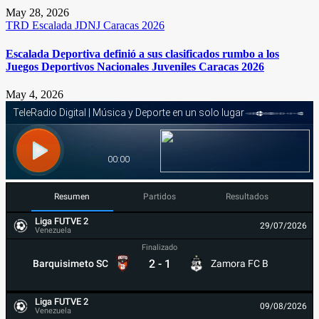
May 28, 2026
TRD
Escalada
JDNJ Caracas 2026
Escalada Deportiva definió a sus clasificados rumbo a los
Juegos Deportivos Nacionales Juveniles Caracas 2026
May 4, 2026
Resumen
Partidos
Resultados
Liga FUTVE 2
29/07/2026
Venezuela
Finalizado
2
-
1
Barquisimeto SC
Zamora FC B
Liga FUTVE 2
09/08/2026
Venezuela