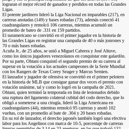
lograran el mejor récord de ganados y perdidos en todas las Grandes
Ligas.
El potente jardinero lideró la Liga Nacional en imparables (217), en
carreras anotadas (149) y bases robadas (73), además conectó 41
cuadrangulares y remolcó 106 carreras, mientras acumuló un
promedio de bateo de .331 en 159 partidos.
El suramericano se convirtió en el primer jugador en la historia de
las Grandes Ligas en registrar una campaña de 40 o más jonrones y
70 o más bases robadas.
Acuña Jr., de 25 años, se unió a Miguel Cabrera y José Altuve,
como los únicos jugadores venezolanos en conquistar este galardón.
Por su parte, Ohtani conquistó el segundo premio de su carrera al
superar en la votación a los actuales campeones de la Serie Mundial
con los Rangers de Texas Corey Seager y Marcus Semien.
El lanzador y jugador de ofensiva se convirtió en el primer pelotero
en la historia de MLB que consigue ganar dos veces el premio con
votación unánime, tal y como lo logró en la campaña de 2021.
Ohtani, quien terminó la temporada en lista de lesionados debido
una ruptura del ligamento colateral cubital del codo derecho, que lo
obligó a someterse a una cirugía, lideró la Liga Americana en
cuadrangulares (44), mientras remolcó 95 carreras y anotó 102
vueltas, con un promedio al bate de .304 y 20 bases robadas.
En su rol de lanzador, el derecho japonés también logró una efectiva
labor para los Angelinos con marca de 10-5, porcentaje de carreras
limpias permitidas de 3.14 en 23 aperturas, en las que trabajó 132