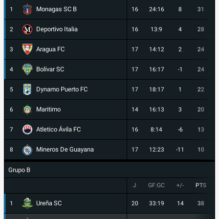
Monagas SC B
1
16
24:16
8
31
Deportivo Italia
2
16
13:9
4
28
Aragua FC
3
17
14:12
2
24
Bolívar SC
4
17
16:17
-1
24
Dynamo Puerto FC
5
17
18:17
1
22
Maritimo
6
14
16:13
3
20
Atletico Ávila FC
7
16
8:14
-6
13
Mineros De Guayana
8
17
12:23
-11
10
Grupo B
J
GF:GC
+/-
PTS
Ureña SC
1
20
33:19
14
38