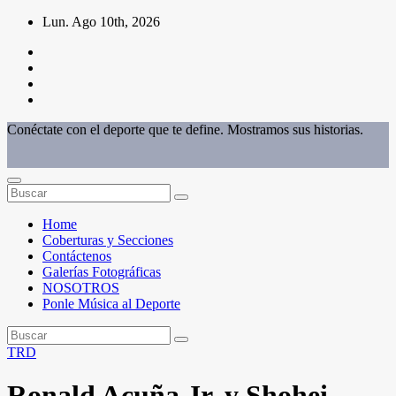
Saltar
Lun. Ago 10th, 2026
al
contenido
Conéctate con el deporte que te define. Mostramos sus historias.
Home
Coberturas y Secciones
Contáctenos
Galerías Fotográficas
NOSOTROS
Ponle Música al Deporte
TRD
Ronald Acuña Jr. y Shohei