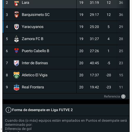
Lara
2
19
31:19
12
36
Barquisimeto SC
3
19
29:17
12
36
Yaracuyanos
4
19
25:20
5
29
Zamora FC B
5
19
31:27
4
28
Puerto Cabello B
6
20
27:26
1
25
Inter de Barinas
7
20
40:45
-5
23
Atletico El Vigia
8
20
17:37
-20
15
Real Frontera
9
20
19:42
-23
11
Referencia
?
Forma de desempate en Liga FUTVE 2
Cuando dos (o más) equipos están empatados en Puntos el desempate será
determinado por:
Diferencia de gol