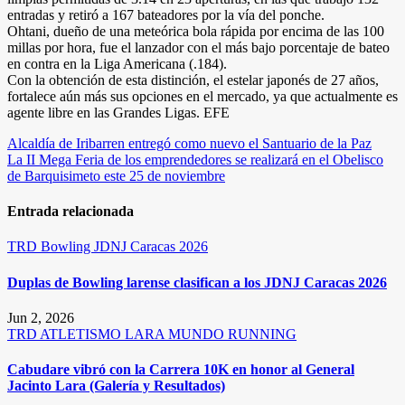
entradas y retiró a 167 bateadores por la vía del ponche.
Ohtani, dueño de una meteórica bola rápida por encima de las 100
millas por hora, fue el lanzador con el más bajo porcentaje de bateo
en contra en la Liga Americana (.184).
Con la obtención de esta distinción, el estelar japonés de 27 años,
fortalece aún más sus opciones en el mercado, ya que actualmente es
agente libre en las Grandes Ligas. EFE
Navegación
Alcaldía de Iribarren entregó como nuevo el Santuario de la Paz
La II Mega Feria de los emprendedores se realizará en el Obelisco
de
de Barquisimeto este 25 de noviembre
entradas
Entrada relacionada
TRD
Bowling
JDNJ Caracas 2026
Duplas de Bowling larense clasifican a los JDNJ Caracas 2026
Jun 2, 2026
TRD
ATLETISMO
LARA
MUNDO RUNNING
Cabudare vibró con la Carrera 10K en honor al General
Jacinto Lara (Galería y Resultados)