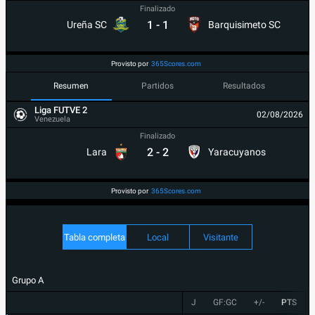
Finalizado
1
-
1
Ureña SC
Barquisimeto SC
Provisto por
365Scores.com
Resumen
Partidos
Resultados
Liga FUTVE 2
02/08/2026
Venezuela
Finalizado
2
-
2
Lara
Yaracuyanos
Provisto por
365Scores.com
Tabla completa
Local
Visitante
Grupo A
J
GF:GC
+/-
PTS