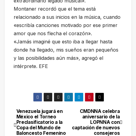
extraordinario legado musical».
Montaner recordó que el tema está
relacionado a sus inicios en la música, cuando
«escribía canciones motivado por ese primer
amor que nos flecha el corazón».
«Jamás imaginé que esto iba a llegar hasta
donde ha llegado, mis sueños eran pequeños
y las posibilidades aún más», agregó el
intérprete. EFE
Venezuela jugará en
CMDNNA celebra
Navegación
México el Torneo
aniversario de la
Preclasificatorio a la
LOPNNA con
de
Copa del Mundo de
captación de nuevos
Baloncesto Femenino
consejeros