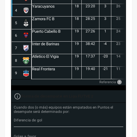
Yaracuyanos
18
23:20
3
26
7
4
Zamora FC B
18
28:25
3
25
6
5
Puerto Cabello B
19
27:26
1
24
7
6
Inter de Barinas
19
38:42
-4
23
7
7
Atletico El Vigia
19
17:37
-20
14
3
8
Real Frontera
19
19:40
-21
11
3
9
Referencia
?
Forma de desempate en Liga FUTVE 2
Cuando dos (o más) equipos están empatados en Puntos el
desempate será determinado por:
Diferencia de gol
Goles a favor