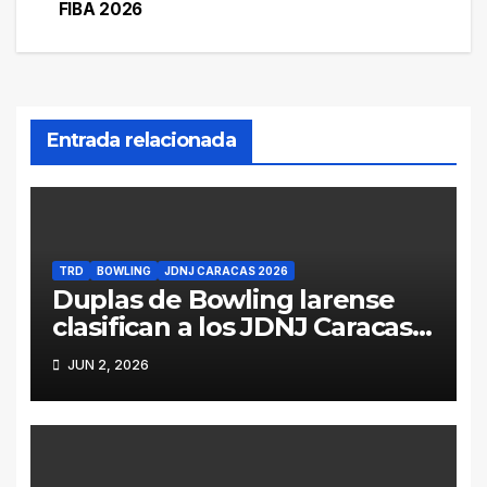
entradas
FIBA 2026
Entrada relacionada
TRD
BOWLING
JDNJ CARACAS 2026
Duplas de Bowling larense
clasifican a los JDNJ Caracas
2026
JUN 2, 2026