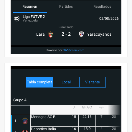
Resumen
Partidos
Resultados
Liga FUTVE 2
02/08/2026
Venezuela
Finalizado
2
-
2
Lara
Yaracuyanos
Provisto por
365Scores.com
Tabla completa
Local
Visitante
Grupo A
J
GF:GC
+/-
PTS
G
Monagas SC B
15
22:15
7
28
8
1
Deportivo Italia
16
13:9
4
28
8