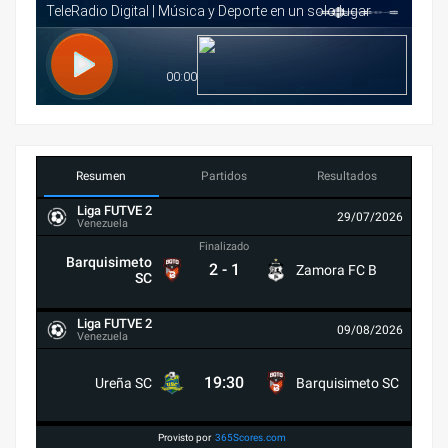
Resumen
Partidos
Resultados
Liga FUTVE 2
29/07/2026
Venezuela
Finalizado
Barquisimeto
2
-
1
Zamora FC B
SC
Liga FUTVE 2
09/08/2026
Venezuela
19:30
Ureña SC
Barquisimeto SC
Provisto por
365Scores.com