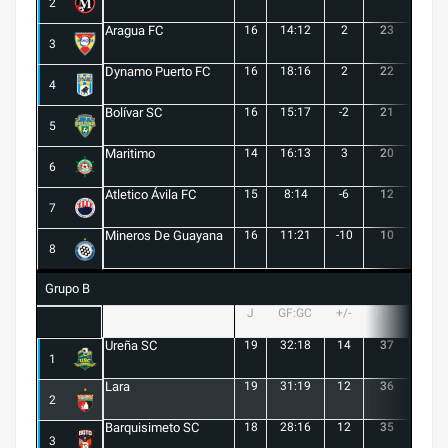
2
Aragua FC
16
14:12
2
23
6
3
Dynamo Puerto FC
16
18:16
2
22
5
4
Bolívar SC
16
15:17
-2
21
6
5
Maritimo
14
16:13
3
20
5
6
Atletico Ávila FC
15
8:14
-6
12
1
7
Mineros De Guayana
16
11:21
-10
10
1
8
Grupo B
J
GF:GC
+/-
PTS
G
Ureña SC
19
32:18
14
37
10
1
Lara
19
31:19
12
36
10
2
Barquisimeto SC
18
28:16
12
35
10
3