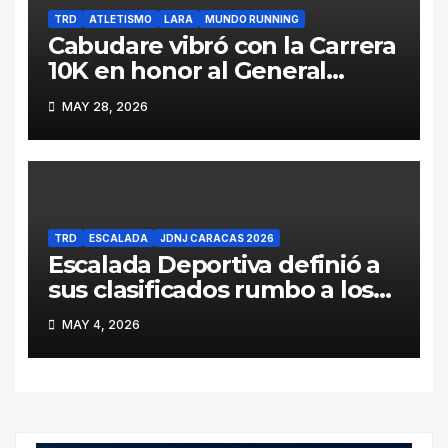
TRD
ATLETISMO
LARA
MUNDO RUNNING
Cabudare vibró con la Carrera
10K en honor al General
Jacinto Lara (Galería y
MAY 28, 2026
Resultados)
TRD
ESCALADA
JDNJ CARACAS 2026
Escalada Deportiva definió a
sus clasificados rumbo a los
Juegos Deportivos
MAY 4, 2026
Nacionales Juveniles Caracas
2026