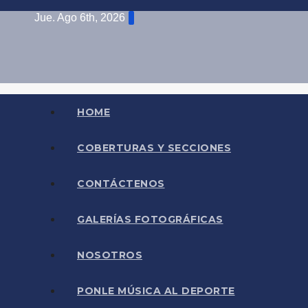
Saltar
Jue. Ago 6th, 2026
al
contenido
Conéctate con el deporte que te define. Mostram
HOME
COBERTURAS Y SECCIONES
CONTÁCTENOS
GALERÍAS FOTOGRÁFICAS
NOSOTROS
PONLE MÚSICA AL DEPORTE