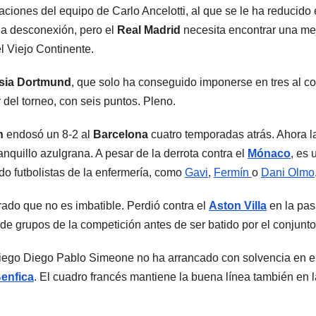
ciones del equipo de Carlo Ancelotti, al que se le ha reducido 
na desconexión, pero el
Real Madrid
necesita encontrar una mej
l Viejo Continente.
sia Dortmund
, que solo ha conseguido imponerse en tres al c
 del torneo, con seis puntos. Pleno.
h
endosó un 8-2 al
Barcelona
cuatro temporadas atrás. Ahora l
nquillo azulgrana. A pesar de la derrota contra el
Mónaco
, es 
o futbolistas de la enfermería, como
Gavi
,
Fermín
o
Dani Olmo
rado que no es imbatible. Perdió contra el
Aston Villa
en la pas
 de grupos de la competición antes de ser batido por el conjun
 diego Diego Pablo Simeone no ha arrancado con solvencia en e
enfica
. El cuadro francés mantiene la buena línea también en 