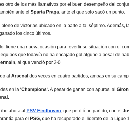
es otro de los más llamativos por el buen desempeño del conjun
también ante el
Sparta Praga
, ante el que solo sacó un punto.
n pleno de victorias ubicado en la parte alta, séptimo. Además, l
ganado los cinco últimos.
o, tiene una nueva ocasión para revertir su situación con el co
s equipos que todavía no ha encajado gol alguno a pesar de ha
Germain
, al que venció por 2-0.
do al
Arsenal
dos veces en cuatro partidos, ambas en su camp
des en la ‘
Champions
‘. A pesar de ganar, con apuros, al
Giro
enal
.
cibe ahora al
PSV Eindhoven
, que perdió un partido, con el
Ju
arantía para el
PSG
, que ha recuperado el liderato de la Ligue