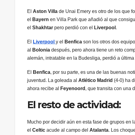
El
Aston Villa
de Unai Emery es otro de los que for
el
Bayern
en Villa Park que añadió al que consigui
el
Shakhtar
pero perdió con el
Liverpool
.
El
Liverpool
y el
Benfica
son los otros dos equip
al
Bolonia
después, pero ahora tiene un reto compl
alemán, intratable en la Budesliga, perdió a última
El
Benfica
, por su parte, es una de las buenas noti
juventud. La goleada al
Atlético Madrid
(4-0) ha d
ahora recibe al
Feyenoord
, que transita con una d
El resto de actividad:
Mucho por decidir aún en esta fase de grupos en l
el
Celtic
acude al campo del
Atalanta
. Los choque