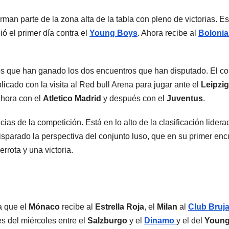
man parte de la zona alta de la tabla con pleno de victorias. Esp
ó el primer día contra el
Young Boys
. Ahora recibe al
Boloni
os que han ganado los dos encuentros que han disputado. El co
icado con la visita al Red bull Arena para jugar ante el
Leipzig
 hora con el
Atletico Madrid
y después con el
Juventus
.
cias de la competición. Está en lo alto de la clasificación lider
isparado la perspectiva del conjunto luso, que en su primer enc
errota y una victoria.
a que el
Mónaco
recibe al
Estrella Roja
, el
Milan
al
Club Bruj
s del miércoles entre el
Salzburgo
y el
Dinamo
y el del
Young