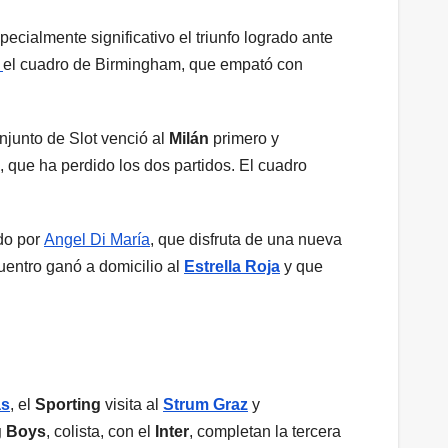
ecialmente significativo el triunfo logrado ante
a
el cuadro de Birmingham, que empató con
njunto de Slot venció al
Milán
primero y
, que ha perdido los dos partidos. El cuadro
ado por
Angel Di María
, que disfruta de una nueva
uentro ganó a domicilio al
Estrella Roja
y que
as
, el
Sporting
visita al
Strum Graz
y
 Boys
, colista, con el
Inter
, completan la tercera