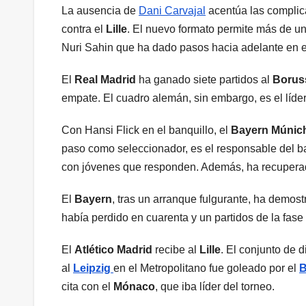
La ausencia de
Dani Carvajal
acentúa las complica
contra el
Lille
. El nuevo formato permite más de u
Nuri Sahin que ha dado pasos hacia adelante en e
El
Real Madrid
ha ganado siete partidos al
Borus
empate. El cuadro alemán, sin embargo, es el líder
Con Hansi Flick en el banquillo, el
Bayern Múnic
paso como seleccionador, es el responsable del ba
con jóvenes que responden. Además, ha recuperad
El
Bayern
, tras un arranque fulgurante, ha demost
había perdido en cuarenta y un partidos de la fase
El
Atlético Madrid
recibe al
Lille
. El conjunto de
al
Leipzig
en el Metropolitano fue goleado por el
B
cita con el
Mónaco
, que iba líder del torneo.