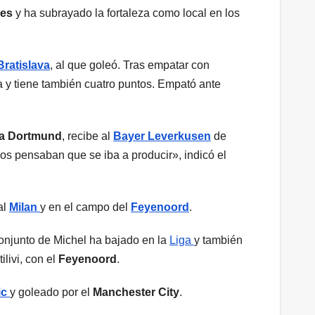
nes
y ha subrayado la fortaleza como local en los
Bratislava
, al que goleó. Tras empatar con
a y tiene también cuatro puntos. Empató ante
a Dortmund
, recibe al
Bayer Leverkusen
de
os pensaban que se iba a producir», indicó el
al
Milan
y en el campo del
Feyenoord
.
onjunto de Michel ha bajado en la
Liga
y también
livi, con el
Feyenoord
.
ic
y goleado por el
Manchester City
.