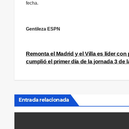
fecha.
Gentileza ESPN
Navegación
Remonta el Madrid y el Villa es líder con
cumplió el primer día de la jornada 3 de
de
entradas
Entrada relacionada