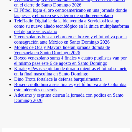
en el cierre de Santo Domingo 2026
El Fútbol logra el oro centroamericano en una jornada donde
las pesas y el boxeo se vistieron de podio venezolano
TeleRadio Digital le da la bienvenida a ServiciosHosting
como su nuevo aliado tecnológico en la única multiplataforma
del deporte venezolano
7 venezolanos buscan el oro en el boxeo y el fútbol va por la
consagración ante México en Santo Domingo 2026
Montes de Oca y Mayora lideran jornada dorada de
Venezuela en Santo Domingo 2026
Boxeo venezolano suma 4 finales y cuatro pugilistas van por
el mismo pase este 6 de agosto en Santo Domingo
Karate y Pesas se pintan de dorado mientras el fútbol se mete
en la final masculina en Santo Domingo
Dino Trotta fortalece la defensa barquisimetana
Boxeo criollo busca seis finales y el fútbol va ante Colombia
este miércoles en semis
Atletismo y esgrima cierran la jornada con podios en Santo
Domingo 2026