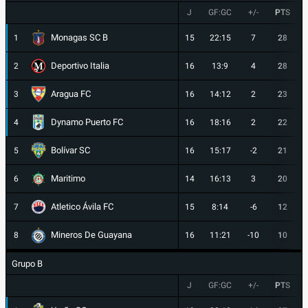
J
GF:GC
+/-
PTS
Monagas SC B
1
15
22:15
7
28
Deportivo Italia
2
16
13:9
4
28
Aragua FC
3
16
14:12
2
23
Dynamo Puerto FC
4
16
18:16
2
22
Bolívar SC
5
16
15:17
-2
21
Maritimo
6
14
16:13
3
20
Atletico Ávila FC
7
15
8:14
-6
12
Mineros De Guayana
8
16
11:21
-10
10
Grupo B
J
GF:GC
+/-
PTS