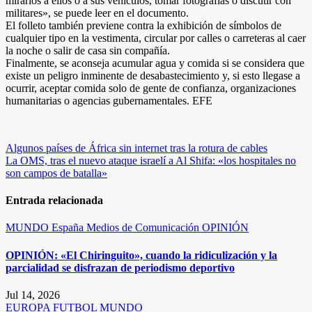
mirarlos a ellos o a sus vehículos, tomar fotografías o discutir con
militares», se puede leer en el documento.
El folleto también previene contra la exhibición de símbolos de
cualquier tipo en la vestimenta, circular por calles o carreteras al caer
la noche o salir de casa sin compañía.
Finalmente, se aconseja acumular agua y comida si se considera que
existe un peligro inminente de desabastecimiento y, si esto llegase a
ocurrir, aceptar comida solo de gente de confianza, organizaciones
humanitarias o agencias gubernamentales. EFE
Navegación
Algunos países de África sin internet tras la rotura de cables
La OMS, tras el nuevo ataque israelí a Al Shifa: «los hospitales no
de
son campos de batalla»
entradas
Entrada relacionada
MUNDO
España
Medios de Comunicación
OPINIÓN
OPINIÓN: «El Chiringuito», cuando la ridiculización y la
parcialidad se disfrazan de periodismo deportivo
Jul 14, 2026
EUROPA
FUTBOL
MUNDO