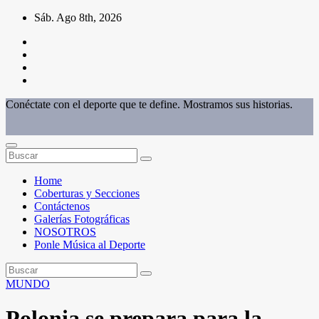
Saltar
Sáb. Ago 8th, 2026
al
contenido
Conéctate con el deporte que te define. Mostramos sus historias.
Home
Coberturas y Secciones
Contáctenos
Galerías Fotográficas
NOSOTROS
Ponle Música al Deporte
MUNDO
Polonia se prepara para la