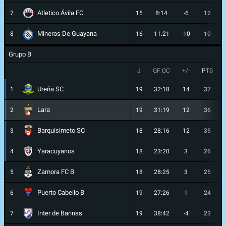
Atletico Ávila FC
7
15
8:14
-6
12
Mineros De Guayana
8
16
11:21
-10
10
Grupo B
J
GF:GC
+/-
PTS
Ureña SC
1
19
32:18
14
37
Lara
2
19
31:19
12
36
Barquisimeto SC
3
18
28:16
12
35
Yaracuyanos
4
18
23:20
3
26
Zamora FC B
5
18
28:25
3
25
Puerto Cabello B
6
19
27:26
1
24
Inter de Barinas
7
19
38:42
-4
23