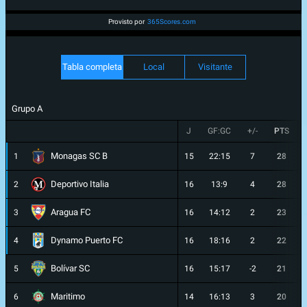
Provisto por
365Scores.com
Tabla completa
Local
Visitante
Grupo A
J
GF:GC
+/-
PTS
Monagas SC B
1
15
22:15
7
28
Deportivo Italia
2
16
13:9
4
28
Aragua FC
3
16
14:12
2
23
Dynamo Puerto FC
4
16
18:16
2
22
Bolívar SC
5
16
15:17
-2
21
Maritimo
6
14
16:13
3
20