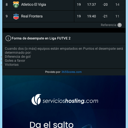
Atletico El Vigia
8
19
17:37
-20
14
Real Frontera
9
19
19:40
-21
11
Referencia
?
Forma de desempate en Liga FUTVE 2
Cuando dos (o más) equipos están empatados en Puntos el desempate será
determinado por:
Diferencia de gol
Goles a favor
Victorias
Provisto por
365Scores.com