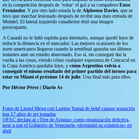
en la competición después de ‘robar’ el gol a su compañero
Enzo
Fernández
. Y por otro lado estaría la de
Alphonso Davies
, que se
tuvo que marchar lesionado después de recibir una dura entrada de
Montiel. El lateral izquierdo canadiense dejó una imagen
preocupante.
A Canadá no le faltó espíritu para intentarlo, aunque quedó lejos de
reducir la distancia en el marcador. Las mejores ocasiones de los
norte americanos llegaron cuando la semifinal apuraba sus últimos
instantes ante un estadio abarrotado. Eso sí, sin conseguir dar la
vuelta a las cosas, viendo cómo cualquier esperanza de Concacaf en
la Copa América quedaba lejos, y
cómo Argentina volvía a
conseguir el mismo resultado del primer partido del torneo para
estar en Miami el próximo 14 de julio
. Una final más para ellos.
Por Héctor Pérez | Diario As
Navegación
Fotos de Lionel Messi con Lamine Yamal de bebé causan sensación
tras 17 años de ser tomadas
de
OFAC declara al «Tren de Aragua» como organización delictiva,
entradas
pese a que el Gobierno de Venezuela «desmintió su existencia» en
abril