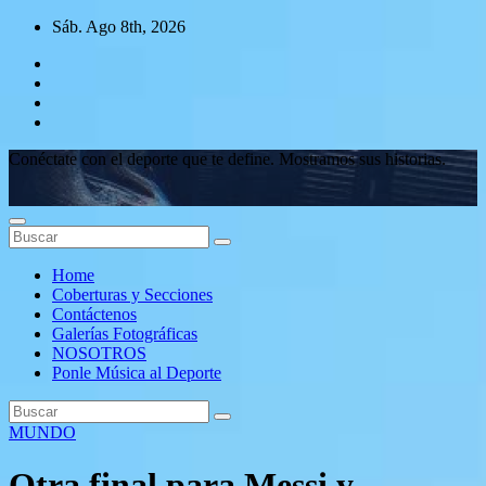
Saltar
Sáb. Ago 8th, 2026
al
contenido
Conéctate con el deporte que te define. Mostramos sus historias.
Home
Coberturas y Secciones
Contáctenos
Galerías Fotográficas
NOSOTROS
Ponle Música al Deporte
MUNDO
Otra final para Messi y