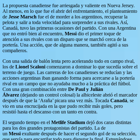
La propuesta canadiense fue arriesgada y valiente en Nueva Jersey.
Al menos, en lo que fue el abrir del enfrentamiento, el planteamiento
de
Jesse Marsch
fue el de morder a los argentinos, recuperar la
pelota y salir a toda velocidad para sorprender a sus rivales. Así,
Canadá, tuvo las primeras ocasiones del partido. Con una Argentina
que no entró bien al encuentro,
Messi
dio el primer toque de
atención a sus rivales con un disparo que se marchó cerca de la
portería. Una acción, que de alguna manera, también agitó a sus
compañeros.
Con una salida de balón lenta pero acelerando todo en campo rival,
los de
Lionel Scaloni
comenzaron a dominar lo que sucedía sobre el
terreno de juego. Las carreras de los canadienses se reducían y las
acciones argentinas iban ganando forma para acercarse a la portería
rival en un campo que no ayudaba mucho a la práctica del fútbol.
Con una gran combinación entre
De Paul y Julián
Álvarez
(dejando un control colosal) la albiceleste abrió el marcador
después de que la ‘Araña’ picara una vez más. Tocada
Canadá
, se
vio en una encrucijada en la que pudo recibir más goles, pero
resistió hasta el descanso con un tanto en contra.
El segundo tiempo en el
Metlife Stadium
dejó dos caras distintas
para los dos grandes protagonistas del partido. La de
un
Messi
exultante después de hacer el segundo gol de su selección,
que servía para encarrilar todo para disputar la final. Estrenándose