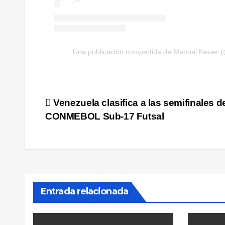
Una publicación compartida de Manuel Neuer 
Navegación
Venezuela clasifica a las semifinales de
CONMEBOL Sub-17 Futsal
de
entradas
Entrada relacionada