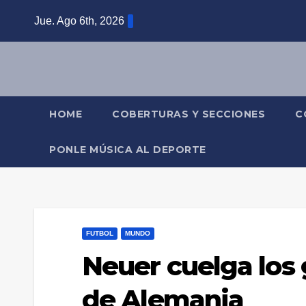
Saltar
Jue. Ago 6th, 2026
al
contenido
HOME
COBERTURAS Y SECCIONES
C
PONLE MÚSICA AL DEPORTE
FUTBOL
MUNDO
Neuer cuelga los 
de Alemania