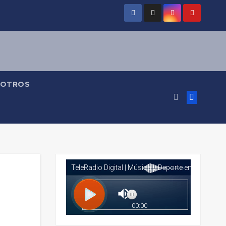
OTROS
n