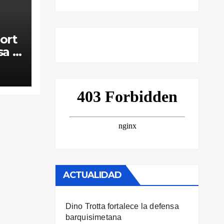
ort
sa y
a
ACTUALIDAD
Dino Trotta fortalece la defensa
barquisimetana