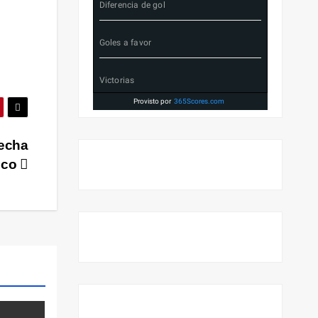
Diferencia de gol
Goles a favor
Victorias
Provisto por
365Scores.com
fecha
xico