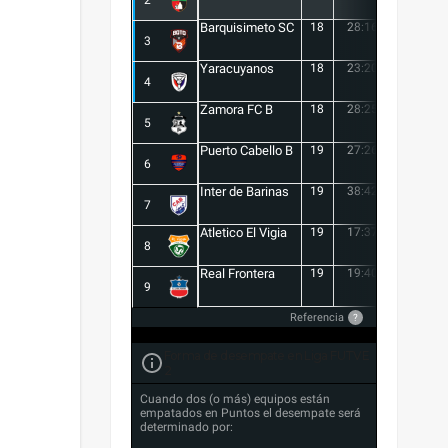
2
Barquisimeto SC
18
28:16
12
3
Yaracuyanos
18
23:20
3
4
Zamora FC B
18
28:25
3
5
Puerto Cabello B
19
27:26
1
6
Inter de Barinas
19
38:42
-4
7
Atletico El Vigia
19
17:37
-20
8
Real Frontera
19
19:40
-21
9
Referencia
?
Forma de desempate en Liga FUTVE
2
Cuando dos (o más) equipos están
empatados en Puntos el desempate será
determinado por: