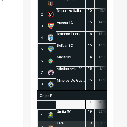
1
Deportivo Italia
16
13:9
4
2
Aragua FC
16
14:12
2
3
Dynamo Puerto FC
16
18:16
2
4
Bolívar SC
16
15:17
-2
5
Maritimo
14
16:13
3
6
Atletico Ávila FC
15
8:14
-6
7
Mineros De Guayana
16
11:21
-10
8
Grupo B
J
GF:GC
+/-
Ureña SC
19
32:18
14
1
Lara
19
31:19
12