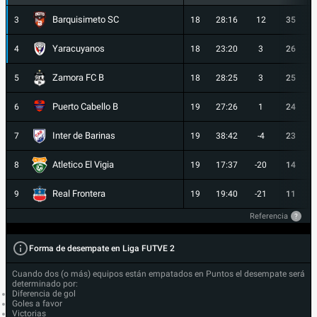
Barquisimeto SC
3
18
28:16
12
35
Yaracuyanos
4
18
23:20
3
26
Zamora FC B
5
18
28:25
3
25
Puerto Cabello B
6
19
27:26
1
24
Inter de Barinas
7
19
38:42
-4
23
Atletico El Vigia
8
19
17:37
-20
14
Real Frontera
9
19
19:40
-21
11
Referencia
?
Forma de desempate en Liga FUTVE 2
Cuando dos (o más) equipos están empatados en Puntos el desempate será
determinado por:
Diferencia de gol
Goles a favor
Victorias