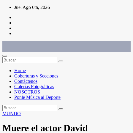
Saltar
Jue. Ago 6th, 2026
al
contenido
Conéctate con el deporte que te define. Mostramos sus historias.
Home
Coberturas y Secciones
Contáctenos
Galerías Fotográficas
NOSOTROS
Ponle Música al Deporte
MUNDO
Muere el actor David