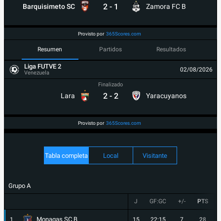
2
-
1
Barquisimeto SC
Zamora FC B
Provisto por
365Scores.com
Resumen
Partidos
Resultados
Liga FUTVE 2
02/08/2026
Venezuela
Finalizado
2
-
2
Lara
Yaracuyanos
Provisto por
365Scores.com
Tabla completa
Local
Visitante
Grupo A
J
GF:GC
+/-
PTS
Monagas SC B
1
15
22:15
7
28