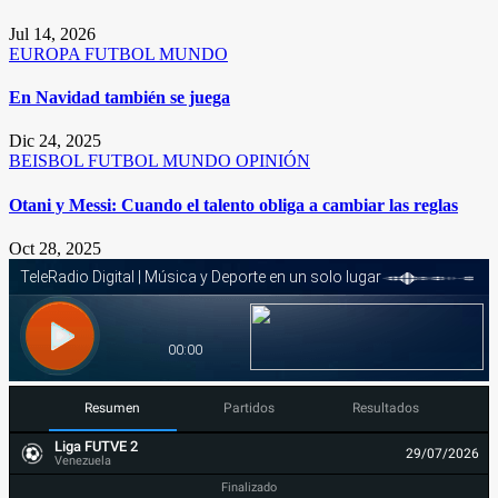
Jul 14, 2026
EUROPA
FUTBOL
MUNDO
En Navidad también se juega
Dic 24, 2025
BEISBOL
FUTBOL
MUNDO
OPINIÓN
Otani y Messi: Cuando el talento obliga a cambiar las reglas
Oct 28, 2025
Resumen
Partidos
Resultados
Liga FUTVE 2
29/07/2026
Venezuela
Finalizado