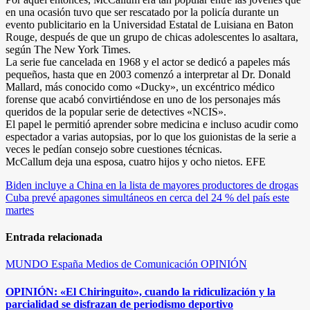
en una ocasión tuvo que ser rescatado por la policía durante un
evento publicitario en la Universidad Estatal de Luisiana en Baton
Rouge, después de que un grupo de chicas adolescentes lo asaltara,
según The New York Times.
La serie fue cancelada en 1968 y el actor se dedicó a papeles más
pequeños, hasta que en 2003 comenzó a interpretar al Dr. Donald
Mallard, más conocido como «Ducky», un excéntrico médico
forense que acabó convirtiéndose en uno de los personajes más
queridos de la popular serie de detectives «NCIS».
El papel le permitió aprender sobre medicina e incluso acudir como
espectador a varias autopsias, por lo que los guionistas de la serie a
veces le pedían consejo sobre cuestiones técnicas.
McCallum deja una esposa, cuatro hijos y ocho nietos. EFE
Navegación
Biden incluye a China en la lista de mayores productores de drogas
Cuba prevé apagones simultáneos en cerca del 24 % del país este
de
martes
entradas
Entrada relacionada
MUNDO
España
Medios de Comunicación
OPINIÓN
OPINIÓN: «El Chiringuito», cuando la ridiculización y la
parcialidad se disfrazan de periodismo deportivo