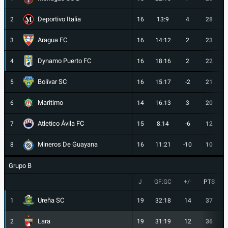
Deportivo Italia
2
16
13:9
4
28
Aragua FC
3
16
14:12
2
23
Dynamo Puerto FC
4
16
18:16
2
22
Bolívar SC
5
16
15:17
-2
21
Maritimo
6
14
16:13
3
20
Atletico Ávila FC
7
15
8:14
-6
12
Mineros De Guayana
8
16
11:21
-10
10
Grupo B
J
GF:GC
+/-
PTS
Ureña SC
1
19
32:18
14
37
Lara
2
19
31:19
12
36