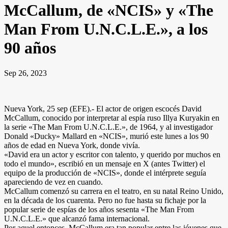
McCallum, de «NCIS» y «The
Man From U.N.C.L.E.», a los
90 años
Sep 26, 2023
Nueva York, 25 sep (EFE).- El actor de origen escocés David
McCallum, conocido por interpretar al espía ruso Illya Kuryakin en
la serie «The Man From U.N.C.L.E.», de 1964, y al investigador
Donald «Ducky» Mallard en «NCIS», murió este lunes a los 90
años de edad en Nueva York, donde vivía.
«David era un actor y escritor con talento, y querido por muchos en
todo el mundo», escribió en un mensaje en X (antes Twitter) el
equipo de la producción de «NCIS», donde el intérprete seguía
apareciendo de vez en cuando.
McCallum comenzó su carrera en el teatro, en su natal Reino Unido,
en la década de los cuarenta. Pero no fue hasta su fichaje por la
popular serie de espías de los años sesenta «The Man From
U.N.C.L.E.» que alcanzó fama internacional.
Por aquel entonces, McCallum era tan popular entre las jóvenes que