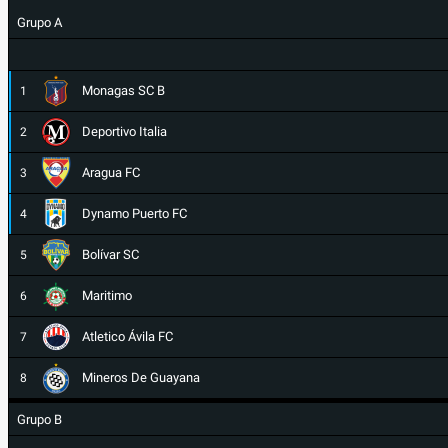
Grupo A
Monagas SC B
1
Deportivo Italia
2
Aragua FC
3
Dynamo Puerto FC
4
Bolívar SC
5
Maritimo
6
Atletico Ávila FC
7
Mineros De Guayana
8
Grupo B