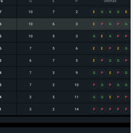
TS
G
E
P
Últimas
7
10
7
2
E
G
G
G
E
6
10
6
3
E
P
G
P
G
5
10
5
3
G
E
G
P
P
6
7
5
6
E
E
P
E
G
5
6
7
5
E
P
G
G
P
4
7
3
9
G
P
E
P
G
3
7
2
10
P
G
P
G
G
4
3
5
11
G
G
E
P
P
1
3
2
14
P
P
P
P
P