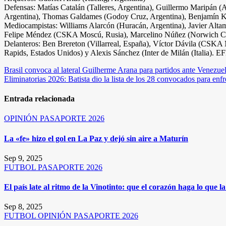
Defensas: Matías Catalán (Talleres, Argentina), Guillermo Maripán (
Argentina), Thomas Galdames (Godoy Cruz, Argentina), Benjamín Kusc
Mediocampistas: Williams Alarcón (Huracán, Argentina), Javier Altami
Felipe Méndez (CSKA Moscú, Rusia), Marcelino Núñez (Norwich City,
Delanteros: Ben Brereton (Villarreal, España), Víctor Dávila (CSKA
Rapids, Estados Unidos) y Alexis Sánchez (Inter de Milán (Italia). E
Navegación
Brasil convoca al lateral Guilherme Arana para partidos ante Venezu
Eliminatorias 2026: Batista dio la lista de los 28 convocados para enfr
de
entradas
Entrada relacionada
OPINIÓN
PASAPORTE 2026
La «fe» hizo el gol en La Paz y dejó sin aire a Maturín
Sep 9, 2025
FUTBOL
PASAPORTE 2026
El país late al ritmo de la Vinotinto: que el corazón haga lo que l
Sep 8, 2025
FUTBOL
OPINIÓN
PASAPORTE 2026