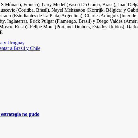
AS Mónaco, Francia), Gary Medel (Vasco Da Gama, Brasil), Juan Delgad
evic (Coritiba, Brasil), Nayel Mehssatou (Kortrijk, Bélgica) y Gabri
rano (Estudiantes de La Plata, Argentina), Charles Aránguiz (Inter de 
 Inglaterra), Erick Pulgar (Flamengo, Brasil) y Diego Valdés (Améri
 Moscú, Rusia), Felipe Mora (Portland Timbers, Estados Unidos), Dar
FE
ela y Uruguay
entar a Brasil y Chile
a estrategia no pudo