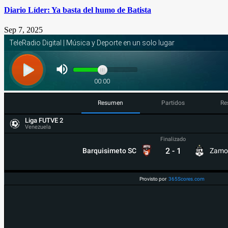
Diario Líder: Ya basta del humo de Batista
Sep 7, 2025
Resumen
Partidos
Re
Liga FUTVE 2
Venezuela
Finalizado
2
-
1
Barquisimeto SC
Zamo
Provisto por
365Scores.com