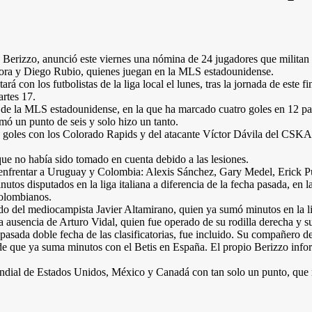
Berizzo, anunció este viernes una nómina de 24 jugadores que militan e
 Mora y Diego Rubio, quienes juegan en la MLS estadounidense.
 con los futbolistas de la liga local el lunes, tras la jornada de este fin
artes 17.
 la MLS estadounidense, en la que ha marcado cuatro goles en 12 partid
ó un punto de seis y solo hizo un tanto.
 goles con los Colorado Rapids y del atacante Víctor Dávila del CSKA
ue no había sido tomado en cuenta debido a las lesiones.
a enfrentar a Uruguay y Colombia: Alexis Sánchez, Gary Medel, Erick P
utos disputados en la liga italiana a diferencia de la fecha pasada, en 
colombianos.
do del mediocampista Javier Altamirano, quien ya sumó minutos en la li
ausencia de Arturo Vidal, quien fue operado de su rodilla derecha y su r
pasada doble fecha de las clasificatorias, fue incluido. Su compañero de
de que ya suma minutos con el Betis en España. El propio Berizzo infor
Mundial de Estados Unidos, México y Canadá con tan solo un punto, que 