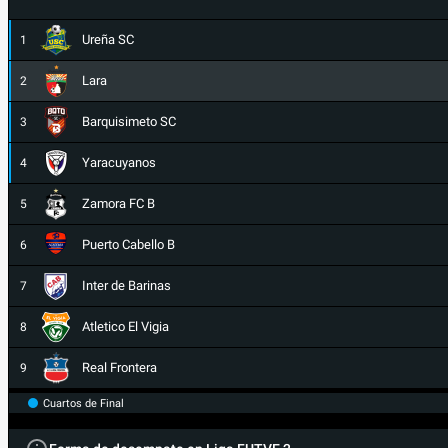
Ureña SC
1
Lara
2
Barquisimeto SC
3
Yaracuyanos
4
Zamora FC B
5
Puerto Cabello B
6
Inter de Barinas
7
Atletico El Vigia
8
Real Frontera
9
Cuartos de Final