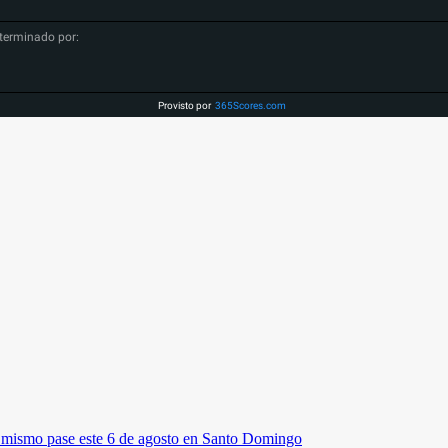
terminado por:
Provisto por
365Scores.com
el mismo pase este 6 de agosto en Santo Domingo