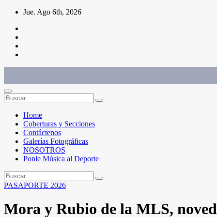
Saltar
Jue. Ago 6th, 2026
al
contenido
Conéctate con el deporte que te define. Mostramos sus historias.
Home
Coberturas y Secciones
Contáctenos
Galerías Fotográficas
NOSOTROS
Ponle Música al Deporte
PASAPORTE 2026
Mora y Rubio de la MLS, noveda