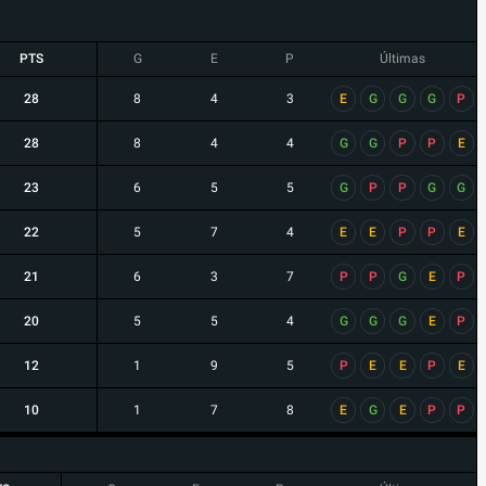
PTS
G
E
P
Últimas
28
8
4
3
E
G
G
G
P
28
8
4
4
G
G
P
P
E
23
6
5
5
G
P
P
G
G
22
5
7
4
E
E
P
P
E
21
6
3
7
P
P
G
E
P
20
5
5
4
G
G
G
E
P
12
1
9
5
P
E
E
P
E
10
1
7
8
E
G
E
P
P