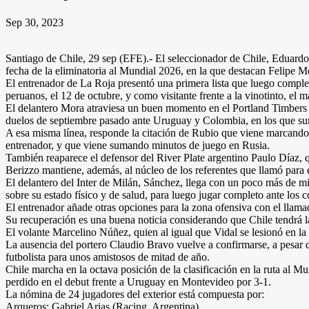
Sep 30, 2023
Santiago de Chile, 29 sep (EFE).- El seleccionador de Chile, Eduardo 
fecha de la eliminatoria al Mundial 2026, en la que destacan Felipe
El entrenador de La Roja presentó una primera lista que luego completará
peruanos, el 12 de octubre, y como visitante frente a la vinotinto, el m
El delantero Mora atraviesa un buen momento en el Portland Timbers de
duelos de septiembre pasado ante Uruguay y Colombia, en los que sum
A esa misma línea, responde la citación de Rubio que viene marcando
entrenador, y que viene sumando minutos de juego en Rusia.
También reaparece el defensor del River Plate argentino Paulo Díaz, q
Berizzo mantiene, además, al núcleo de los referentes que llamó par
El delantero del Inter de Milán, Sánchez, llega con un poco más de min
sobre su estado físico y de salud, para luego jugar completo ante los 
El entrenador añade otras opciones para la zona ofensiva con el llama
Su recuperación es una buena noticia considerando que Chile tendrá la 
El volante Marcelino Núñez, quien al igual que Vidal se lesionó en la 
La ausencia del portero Claudio Bravo vuelve a confirmarse, a pesar 
futbolista para unos amistosos de mitad de año.
Chile marcha en la octava posición de la clasificación en la ruta al 
perdido en el debut frente a Uruguay en Montevideo por 3-1.
La nómina de 24 jugadores del exterior está compuesta por:
Arqueros: Gabriel Arias (Racing, Argentina)