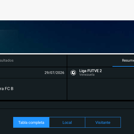
sultados
Resum
Liga FUTVE 2
29/07/2026
Venezuela
ra FC B
Tabla completa
Local
Visitante