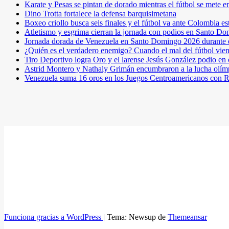
Karate y Pesas se pintan de dorado mientras el fútbol se mete 
Dino Trotta fortalece la defensa barquisimetana
Boxeo criollo busca seis finales y el fútbol va ante Colombia es
Atletismo y esgrima cierran la jornada con podios en Santo D
Jornada dorada de Venezuela en Santo Domingo 2026 durante e
¿Quién es el verdadero enemigo? Cuando el mal del fútbol vie
Tiro Deportivo logra Oro y el larense Jesús González podio en
Astrid Montero y Nathaly Grimán encumbraron a la lucha olím
Venezuela suma 16 oros en los Juegos Centroamericanos con R
Funciona gracias a WordPress
|
Tema: Newsup de
Themeansar