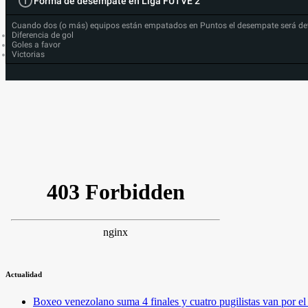
Forma de desempate en Liga FUTVE 2
Cuando dos (o más) equipos están empatados en Puntos el desempate será de
Diferencia de gol
Goles a favor
Victorias
Actualidad
Boxeo venezolano suma 4 finales y cuatro pugilistas van por 