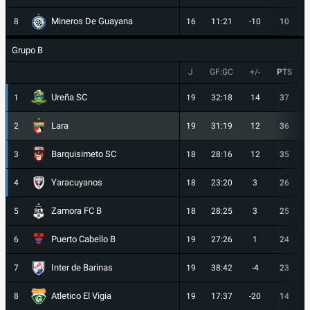
Mineros De Guayana
8
16
11:21
-10
10
Grupo B
J
GF:GC
+/-
PTS
Ureña SC
1
19
32:18
14
37
Lara
2
19
31:19
12
36
Barquisimeto SC
3
18
28:16
12
35
Yaracuyanos
4
18
23:20
3
26
Zamora FC B
5
18
28:25
3
25
Puerto Cabello B
6
19
27:26
1
24
Inter de Barinas
7
19
38:42
-4
23
Atletico El Vigia
8
19
17:37
-20
14