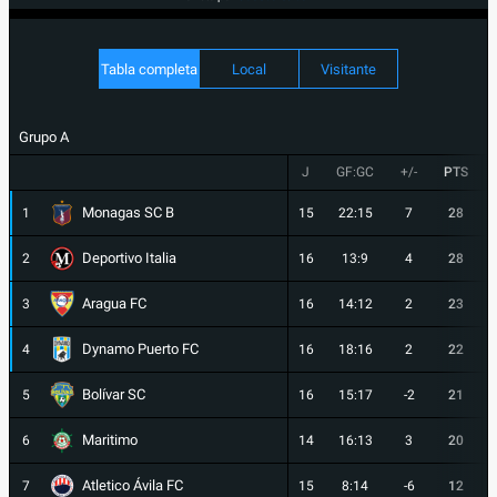
Tabla completa
Local
Visitante
Grupo A
J
GF:GC
+/-
PTS
Monagas SC B
1
15
22:15
7
28
Deportivo Italia
2
16
13:9
4
28
Aragua FC
3
16
14:12
2
23
Dynamo Puerto FC
4
16
18:16
2
22
Bolívar SC
5
16
15:17
-2
21
Maritimo
6
14
16:13
3
20
Atletico Ávila FC
7
15
8:14
-6
12