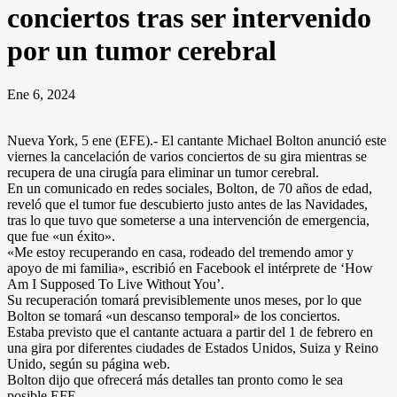
conciertos tras ser intervenido
por un tumor cerebral
Ene 6, 2024
Nueva York, 5 ene (EFE).- El cantante Michael Bolton anunció este
viernes la cancelación de varios conciertos de su gira mientras se
recupera de una cirugía para eliminar un tumor cerebral.
En un comunicado en redes sociales, Bolton, de 70 años de edad,
reveló que el tumor fue descubierto justo antes de las Navidades,
tras lo que tuvo que someterse a una intervención de emergencia,
que fue «un éxito».
«Me estoy recuperando en casa, rodeado del tremendo amor y
apoyo de mi familia», escribió en Facebook el intérprete de ‘How
Am I Supposed To Live Without You’.
Su recuperación tomará previsiblemente unos meses, por lo que
Bolton se tomará «un descanso temporal» de los conciertos.
Estaba previsto que el cantante actuara a partir del 1 de febrero en
una gira por diferentes ciudades de Estados Unidos, Suiza y Reino
Unido, según su página web.
Bolton dijo que ofrecerá más detalles tan pronto como le sea
posible.EFE