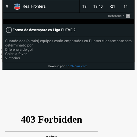
Real Frontera
9
19
19:40
-21
11
Referencia
?
Forma de desempate en Liga FUTVE 2
Cuando dos (o más) equipos están empatados en Puntos el desempate será
determinado por:
Diferencia de gol
Goles a favor
Victorias
Provisto por
365Scores.com