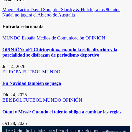
Navegación
Muere el actor David Soul, de ‘Starsky & Hutch’, a los 80 años
Nadal no jugará el Abierto de Australia
de
entradas
Entrada relacionada
MUNDO
España
Medios de Comunicación
OPINIÓN
OPINIÓN: «El Chiringuito», cuando la ridiculización y la
parcialidad se disfrazan de periodismo deportivo
Jul 14, 2026
EUROPA
FUTBOL
MUNDO
En Navidad también se juega
Dic 24, 2025
BEISBOL
FUTBOL
MUNDO
OPINIÓN
Otani y Messi: Cuando el talento obliga a cambiar las reglas
Oct 28, 2025