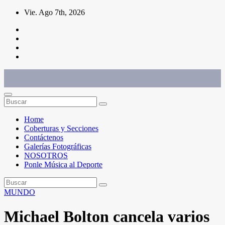
Saltar
Vie. Ago 7th, 2026
al
contenido
Conéctate con el deporte que te define. Mostramos sus historias.
Home
Coberturas y Secciones
Contáctenos
Galerías Fotográficas
NOSOTROS
Ponle Música al Deporte
MUNDO
Michael Bolton cancela varios