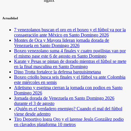
Actualidad
7 venezolanos buscan el oro en el boxeo y el fútbol va por la
consagración ante México en Santo Domingo 2026
Montes de Oca y Mayora lideran jornada dorada de
Venezuela en Santo Domingo 2026
Boxeo venezolano suma 4 finales y cuatro pugilistas van por
el mismo pase este 6 de agosto en Santo Domingo
Karate y Pesas se pintan de dorado mientras el fútbol se mete
en la final masculina en Santo Domingo
Dino Trotta fortalece la defensa barquisimetana
Boxeo criollo busca seis finales y el fútbol va ante Colombia
este miércoles en semis
Atletismo y esgrima cierran la jornada con podios en Santo
Domingo 2026
Jornada dorada de Venezuela en Santo Domingo 2026
durante el 3 de agosto
¿Quién es el verdadero enemigo? Cuando el mal del fútbol
viene desde adentro
Tiro Deportivo logra Oro y el larense Jesús González podio
en clavados plataforma 10 metros