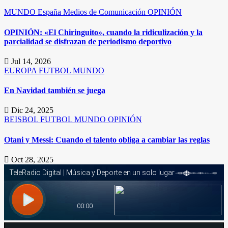
MUNDO
España
Medios de Comunicación
OPINIÓN
OPINIÓN: «El Chiringuito», cuando la ridiculización y la
parcialidad se disfrazan de periodismo deportivo
Jul 14, 2026
EUROPA
FUTBOL
MUNDO
En Navidad también se juega
Dic 24, 2025
BEISBOL
FUTBOL
MUNDO
OPINIÓN
Otani y Messi: Cuando el talento obliga a cambiar las reglas
Oct 28, 2025