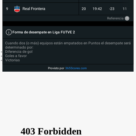
Real Frontera
9
20
19:42
-23
11
Referencia
?
Forma de desempate en Liga FUTVE 2
Cuando dos (o más) equipos están empatados en Puntos el desempate será
determinado por:
Diferencia de gol
Goles a favor
Victorias
Provisto por
365Scores.com