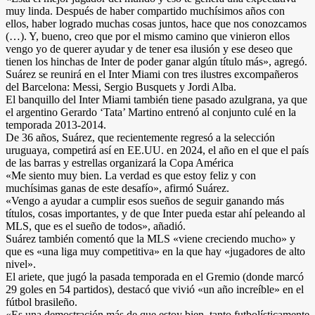
muy linda. Después de haber compartido muchísimos años con
ellos, haber logrado muchas cosas juntos, hace que nos conozcamos
(…). Y, bueno, creo que por el mismo camino que vinieron ellos
vengo yo de querer ayudar y de tener esa ilusión y ese deseo que
tienen los hinchas de Inter de poder ganar algún título más», agregó.
Suárez se reunirá en el Inter Miami con tres ilustres excompañeros
del Barcelona: Messi, Sergio Busquets y Jordi Alba.
El banquillo del Inter Miami también tiene pasado azulgrana, ya que
el argentino Gerardo ‘Tata’ Martino entrenó al conjunto culé en la
temporada 2013-2014.
De 36 años, Suárez, que recientemente regresó a la selección
uruguaya, competirá así en EE.UU. en 2024, el año en el que el país
de las barras y estrellas organizará la Copa América
«Me siento muy bien. La verdad es que estoy feliz y con
muchísimas ganas de este desafío», afirmó Suárez.
«Vengo a ayudar a cumplir esos sueños de seguir ganando más
títulos, cosas importantes, y de que Inter pueda estar ahí peleando al
MLS, que es el sueño de todos», añadió.
Suárez también comentó que la MLS «viene creciendo mucho» y
que es «una liga muy competitiva» en la que hay «jugadores de alto
nivel».
El ariete, que jugó la pasada temporada en el Gremio (donde marcó
29 goles en 54 partidos), destacó que vivió «un año increíble» en el
fútbol brasileño.
«Es una demostración más de que estoy bien, tanto futbolísticamente