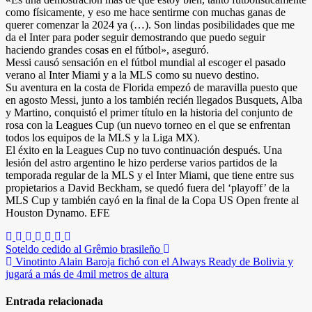
como físicamente, y eso me hace sentirme con muchas ganas de
querer comenzar la 2024 ya (…). Son lindas posibilidades que me
da el Inter para poder seguir demostrando que puedo seguir
haciendo grandes cosas en el fútbol», aseguró.
Messi causó sensación en el fútbol mundial al escoger el pasado
verano al Inter Miami y a la MLS como su nuevo destino.
Su aventura en la costa de Florida empezó de maravilla puesto que
en agosto Messi, junto a los también recién llegados Busquets, Alba
y Martino, conquistó el primer título en la historia del conjunto de
rosa con la Leagues Cup (un nuevo torneo en el que se enfrentan
todos los equipos de la MLS y la Liga MX).
El éxito en la Leagues Cup no tuvo continuación después. Una
lesión del astro argentino le hizo perderse varios partidos de la
temporada regular de la MLS y el Inter Miami, que tiene entre sus
propietarios a David Beckham, se quedó fuera del ‘playoff’ de la
MLS Cup y también cayó en la final de la Copa US Open frente al
Houston Dynamo. EFE
Navegación
Soteldo cedido al Grêmio brasileño
Vinotinto Alain Baroja fichó con el Always Ready de Bolivia y
de
jugará a más de 4mil metros de altura
entradas
Entrada relacionada