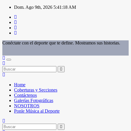
Saltar
Dom. Ago 9th, 2026
5:41:18 AM
al
contenido
Conéctate con el deporte que te define. Mostramos sus historias.
Home
Coberturas y Secciones
Contáctenos
Galerías Fotográficas
NOSOTROS
Ponle Música al Deporte