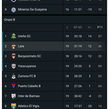
Mineros De Guayana
8
16
11:21
-10
10
Grupo B
J
GF:GC
+/-
PTS
Ureña SC
1
19
32:18
14
37
Lara
2
19
31:19
12
36
Barquisimeto SC
3
18
28:16
12
35
Yaracuyanos
4
19
25:20
5
29
Zamora FC B
5
18
28:25
3
25
Puerto Cabello B
6
19
27:26
1
24
Inter de Barinas
7
19
38:42
-4
23
Atletico El Vigia
8
19
17:37
-20
14