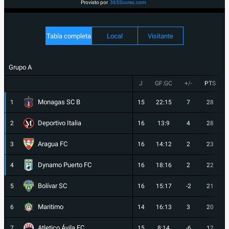
Provisto por
365Scores.com
Tabla completa
Local
Visitante
Grupo A
J
GF:GC
+/-
PTS
Monagas SC B
1
15
22:15
7
28
Deportivo Italia
2
16
13:9
4
28
Aragua FC
3
16
14:12
2
23
Dynamo Puerto FC
4
16
18:16
2
22
Bolívar SC
5
16
15:17
-2
21
Maritimo
6
14
16:13
3
20
Atletico Ávila FC
7
15
8:14
-6
12