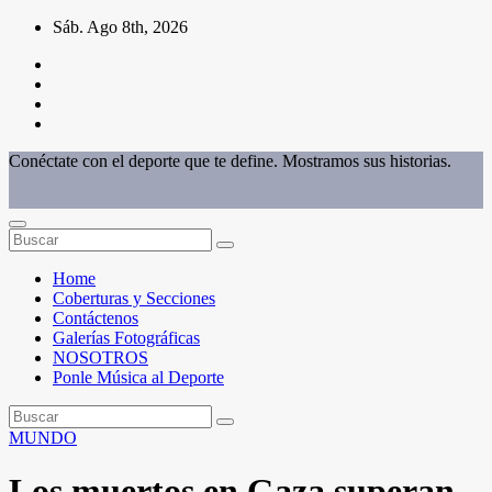
Saltar
Sáb. Ago 8th, 2026
al
contenido
Conéctate con el deporte que te define. Mostramos sus historias.
Home
Coberturas y Secciones
Contáctenos
Galerías Fotográficas
NOSOTROS
Ponle Música al Deporte
MUNDO
Los muertos en Gaza superan