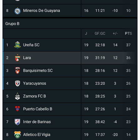
Mineros De Guayana
8
16
11:21
-10
10
Grupo B
J
GF:GC
+/-
PTS
Ureña SC
1
19
32:18
14
37
Lara
2
19
31:19
12
36
Barquisimeto SC
3
18
28:16
12
35
Yaracuyanos
4
18
23:20
3
26
Zamora FC B
5
18
28:25
3
25
Puerto Cabello B
6
19
27:26
1
24
Inter de Barinas
7
19
38:42
-4
23
Atletico El Vigia
8
19
17:37
-20
14