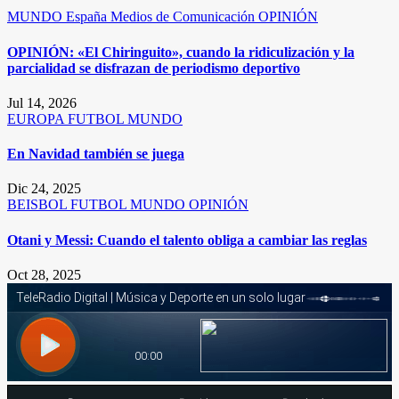
MUNDO
España
Medios de Comunicación
OPINIÓN
OPINIÓN: «El Chiringuito», cuando la ridiculización y la
parcialidad se disfrazan de periodismo deportivo
Jul 14, 2026
EUROPA
FUTBOL
MUNDO
En Navidad también se juega
Dic 24, 2025
BEISBOL
FUTBOL
MUNDO
OPINIÓN
Otani y Messi: Cuando el talento obliga a cambiar las reglas
Oct 28, 2025