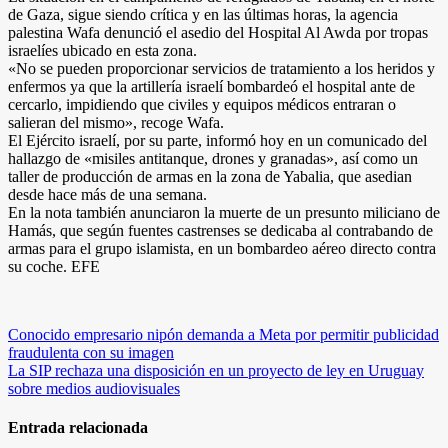
de Gaza, sigue siendo crítica y en las últimas horas, la agencia
palestina Wafa denunció el asedio del Hospital Al Awda por tropas
israelíes ubicado en esta zona.
«No se pueden proporcionar servicios de tratamiento a los heridos y
enfermos ya que la artillería israelí bombardeó el hospital ante de
cercarlo, impidiendo que civiles y equipos médicos entraran o
salieran del mismo», recoge Wafa.
El Ejército israelí, por su parte, informó hoy en un comunicado del
hallazgo de «misiles antitanque, drones y granadas», así como un
taller de producción de armas en la zona de Yabalia, que asedian
desde hace más de una semana.
En la nota también anunciaron la muerte de un presunto miliciano de
Hamás, que según fuentes castrenses se dedicaba al contrabando de
armas para el grupo islamista, en un bombardeo aéreo directo contra
su coche. EFE
Navegación
Conocido empresario nipón demanda a Meta por permitir publicidad
fraudulenta con su imagen
de
La SIP rechaza una disposición en un proyecto de ley en Uruguay
entradas
sobre medios audiovisuales
Entrada relacionada