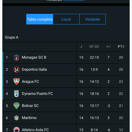
Tabla completa
Local
Visitante
Grupo A
J
GF:GC
+/-
PTS
Monagas SC B
1
15
22:15
7
28
Deportivo Italia
2
16
13:9
4
28
Aragua FC
3
16
14:12
2
23
Dynamo Puerto FC
4
16
18:16
2
22
Bolívar SC
5
16
15:17
-2
21
Maritimo
6
14
16:13
3
20
Atletico Ávila FC
7
15
8:14
-6
12