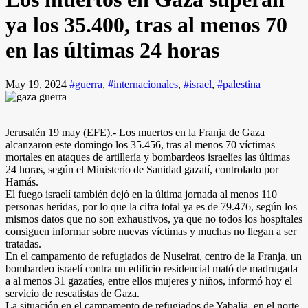
ya los 35.400, tras al menos 70
en las últimas 24 horas
May 19, 2024
#guerra
,
#internacionales
,
#israel
,
#palestina
Jerusalén 19 may (EFE).- Los muertos en la Franja de Gaza
alcanzaron este domingo los 35.456, tras al menos 70 víctimas
mortales en ataques de artillería y bombardeos israelíes las últimas
24 horas, según el Ministerio de Sanidad gazatí, controlado por
Hamás.
El fuego israelí también dejó en la última jornada al menos 110
personas heridas, por lo que la cifra total ya es de 79.476, según los
mismos datos que no son exhaustivos, ya que no todos los hospitales
consiguen informar sobre nuevas víctimas y muchas no llegan a ser
tratadas.
En el campamento de refugiados de Nuseirat, centro de la Franja, un
bombardeo israelí contra un edificio residencial mató de madrugada
a al menos 31 gazatíes, entre ellos mujeres y niños, informó hoy el
servicio de rescatistas de Gaza.
La situación en el campamento de refugiados de Yabalia, en el norte