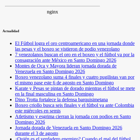
Actualidad
El Fútbol logra el oro centroamericano en una jornada donde
las pesas y el boxeo se vistieron de podio venezolano
7 venezolanos buscan el oro en el boxeo y el fútbol va por la
consagración ante México en Santo Domingo 2026
Montes de Oca y Mayora lideran jornada dorada de
Venezuela en Santo Domingo 2026
Boxeo venezolano suma 4 finales y cuatro pugilistas van por
el mismo pase este 6 de agosto en Santo Domingo
Karate y Pesas se pintan de dorado mientras el fútbol se mete
en la final masculina en Santo Domingo
Dino Trotta fortalece la defensa barquisimetana
Boxeo criollo busca seis finales y el fútbol va ante Colombia
este miércoles en semis
Atletismo y esgrima cierran la jornada con podios en Santo
Domingo 2026
Jornada dorada de Venezuela en Santo Domingo 2026
durante el 3 de agosto
¿Quién es el verdadero enemigo? Cuando el mal del fútbol