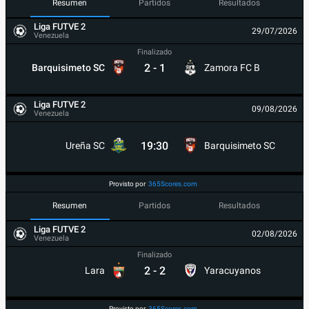
Resumen
Partidos
Resultados
Liga FUTVE 2
29/07/2026
Venezuela
Finalizado
2
-
1
Barquisimeto SC
Zamora FC B
Liga FUTVE 2
09/08/2026
Venezuela
19:30
Ureña SC
Barquisimeto SC
Provisto por
365Scores.com
Resumen
Partidos
Resultados
Liga FUTVE 2
02/08/2026
Venezuela
Finalizado
2
-
2
Lara
Yaracuyanos
Provisto por
365Scores.com