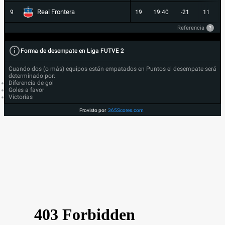
Real Frontera
9
19
19:40
-21
11
Referencia
?
Forma de desempate en Liga FUTVE 2
Cuando dos (o más) equipos están empatados en Puntos el desempate será
determinado por:
Diferencia de gol
Goles a favor
Victorias
Provisto por
365Scores.com