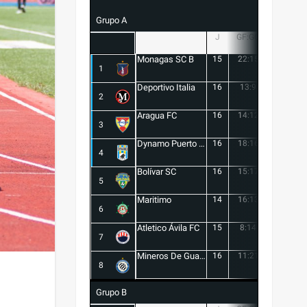
Grupo A
J
GF:GC
+/-
Monagas SC B
15
22:15
7
1
Deportivo Italia
16
13:9
4
2
Aragua FC
16
14:12
2
3
Dynamo Puerto FC
16
18:16
2
4
Bolívar SC
16
15:17
-2
5
Maritimo
14
16:13
3
6
Atletico Ávila FC
15
8:14
-6
7
Mineros De Guayana
16
11:21
-10
8
Grupo B