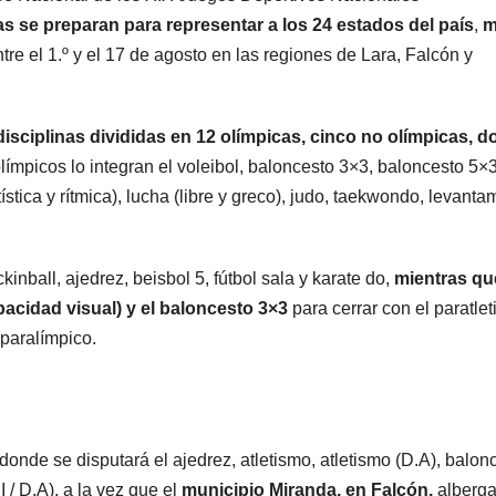
tas se preparan para representar a los 24 estados del país
,
m
ntre el 1.º y el 17 de agosto en las regiones de Lara, Falcón y
isciplinas divididas en 12 olímpicas, cinco no olímpicas, d
límpicos lo integran el voleibol, baloncesto 3×3, baloncesto 5×3
stica y rítmica), lucha (libre y greco), judo, taekwondo, levanta
inball, ajedrez, beisbol 5, fútbol sala y karate do,
mientras qu
pacidad visual) y el baloncesto 3×3
para cerrar con el paratle
 paralímpico.
donde se disputará el ajedrez, atletismo, atletismo (D.A), balon
I / D.A), a la vez que el
municipio Miranda, en Falcón,
alberga