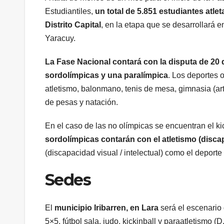
Estudiantiles,
un total de 5.851 estudiantes atle
Distrito Capital
, en la etapa que se desarrollará e
Yaracuy.
La Fase Nacional contará con la disputa de 20 d
sordolímpicas y una paralímpica
. Los deportes o
atletismo, balonmano, tenis de mesa, gimnasia (artí
de pesas y natación.
En el caso de las no olímpicas se encuentran el kick
sordolímpicas contarán con el atletismo (disca
(discapacidad visual / intelectual) como el deporte
Sedes
El
municipio Iribarren, en Lara
será el escenario 
5×5, fútbol sala, judo, kickinball y paraatletismo (D.