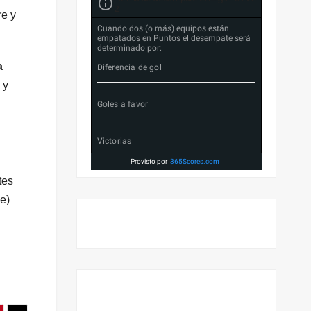
2
re y
Cuando dos (o más) equipos están
empatados en Puntos el desempate será
determinado por:
a
Diferencia de gol
 y
Goles a favor
Victorias
Provisto por
365Scores.com
tes
e)