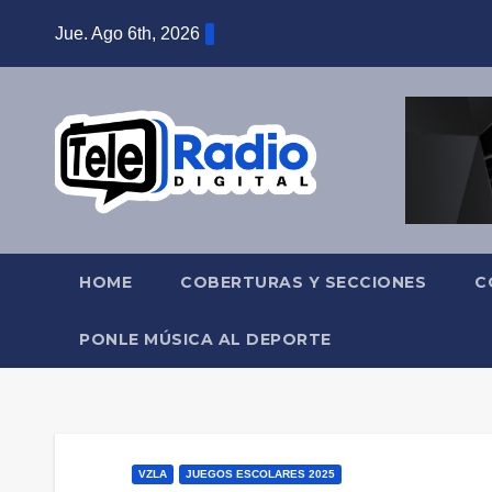
Saltar
Jue. Ago 6th, 2026
al
contenido
HOME
COBERTURAS Y SECCIONES
C
PONLE MÚSICA AL DEPORTE
VZLA
JUEGOS ESCOLARES 2025