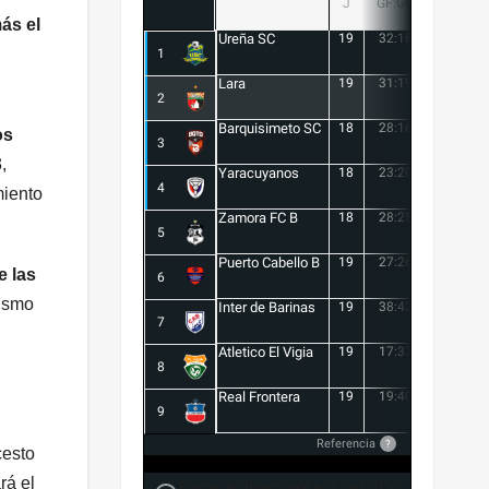
J
GF:GC
+/-
ás el
Ureña SC
19
32:18
14
1
Lara
19
31:19
12
2
Barquisimeto SC
18
28:16
12
os
3
,
Yaracuyanos
18
23:20
3
4
miento
Zamora FC B
18
28:25
3
5
Puerto Cabello B
19
27:26
1
e las
6
tismo
Inter de Barinas
19
38:42
-4
7
Atletico El Vigia
19
17:37
-20
8
Real Frontera
19
19:40
-21
9
Referencia
?
cesto
rá el
Forma de desempate en Liga FUTVE