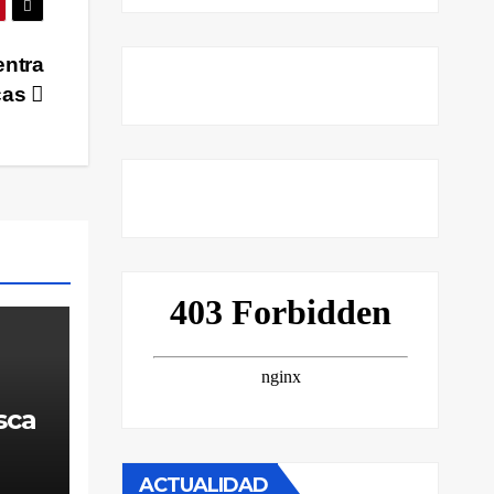
entra
cas
sca
ACTUALIDAD