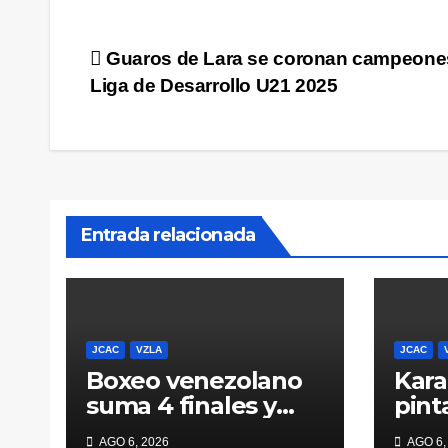
Navegación
Guaros de Lara se coronan campeones
Liga de Desarrollo U21 2025
de
entradas
Entrada relacionada
JCAC
VZLA
JCAC
Boxeo venezolano
Kara
suma 4 finales y
pint
cuatro pugilistas
mien
AGO 6, 2026
AGO 6,