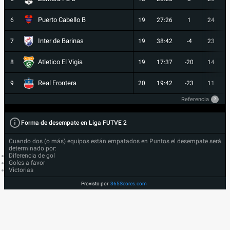
Puerto Cabello B
6
19
27:26
1
24
Inter de Barinas
7
19
38:42
-4
23
Atletico El Vigia
8
19
17:37
-20
14
Real Frontera
9
20
19:42
-23
11
Referencia
?
Forma de desempate en Liga FUTVE 2
Cuando dos (o más) equipos están empatados en Puntos el desempate será
determinado por:
Diferencia de gol
Goles a favor
Victorias
Provisto por
365Scores.com