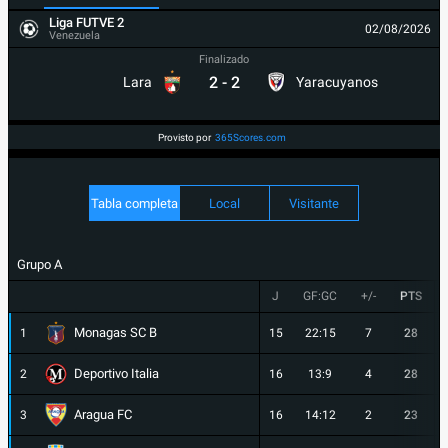
Liga FUTVE 2
02/08/2026
Venezuela
Finalizado
2
-
2
Lara
Yaracuyanos
Provisto por
365Scores.com
Tabla completa
Local
Visitante
Grupo A
J
GF:GC
+/-
PTS
Monagas SC B
1
15
22:15
7
28
Deportivo Italia
2
16
13:9
4
28
Aragua FC
3
16
14:12
2
23