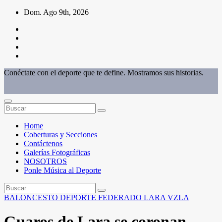
Saltar
Dom. Ago 9th, 2026
al
contenido
Conéctate con el deporte que te define. Mostramos sus historias.
Home
Coberturas y Secciones
Contáctenos
Galerías Fotográficas
NOSOTROS
Ponle Música al Deporte
BALONCESTO
DEPORTE FEDERADO
LARA
VZLA
Guaros de Lara se coronan