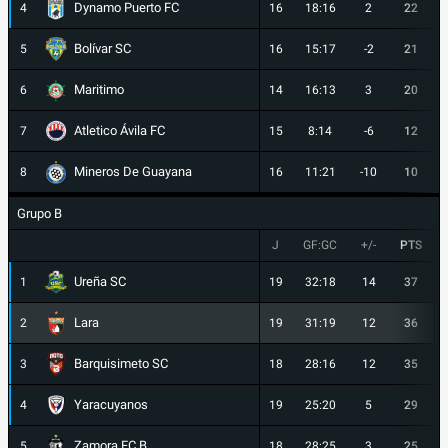
Dynamo Puerto FC
4
16
18:16
2
22
Bolívar SC
5
16
15:17
-2
21
Maritimo
6
14
16:13
3
20
Atletico Ávila FC
7
15
8:14
-6
12
Mineros De Guayana
8
16
11:21
-10
10
Grupo B
J
GF:GC
+/-
PTS
Ureña SC
1
19
32:18
14
37
Lara
2
19
31:19
12
36
Barquisimeto SC
3
18
28:16
12
35
Yaracuyanos
4
19
25:20
5
29
Zamora FC B
5
18
28:25
3
25