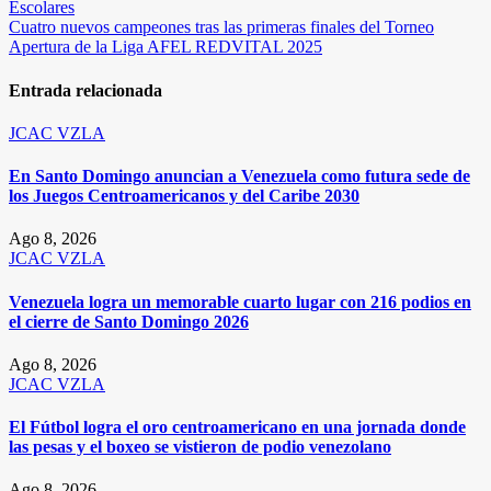
Escolares
de
Cuatro nuevos campeones tras las primeras finales del Torneo
entradas
Apertura de la Liga AFEL REDVITAL 2025
Entrada relacionada
JCAC
VZLA
En Santo Domingo anuncian a Venezuela como futura sede de
los Juegos Centroamericanos y del Caribe 2030
Ago 8, 2026
JCAC
VZLA
Venezuela logra un memorable cuarto lugar con 216 podios en
el cierre de Santo Domingo 2026
Ago 8, 2026
JCAC
VZLA
El Fútbol logra el oro centroamericano en una jornada donde
las pesas y el boxeo se vistieron de podio venezolano
Ago 8, 2026