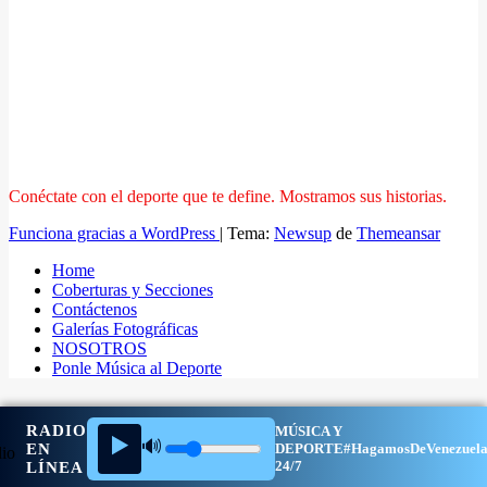
Conéctate con el deporte que te define. Mostramos sus historias.
Funciona gracias a WordPress
|
Tema:
Newsup
de
Themeansar
Home
Coberturas y Secciones
Contáctenos
Galerías Fotográficas
NOSOTROS
Ponle Música al Deporte
RADIO
MÚSICA Y
▶️
🔊
EN
DEPORTE
#HagamosDeVenezuel
24/7
LÍNEA