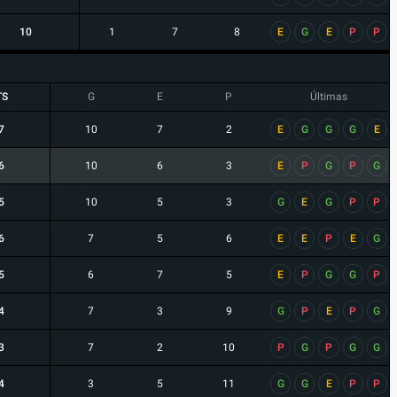
10
1
7
8
E
G
E
P
P
TS
G
E
P
Últimas
7
10
7
2
E
G
G
G
E
6
10
6
3
E
P
G
P
G
5
10
5
3
G
E
G
P
P
6
7
5
6
E
E
P
E
G
5
6
7
5
E
P
G
G
P
4
7
3
9
G
P
E
P
G
3
7
2
10
P
G
P
G
G
4
3
5
11
G
G
E
P
P