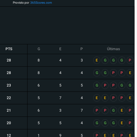
Provisto por
365Scores.com
PTS
G
E
P
Últimas
28
8
4
3
E
G
G
G
P
28
8
4
4
G
G
P
P
E
23
6
5
5
G
P
P
G
G
22
5
7
4
E
E
P
P
E
21
6
3
7
P
P
G
E
P
20
5
5
4
G
G
G
E
P
12
1
9
5
P
E
E
P
E