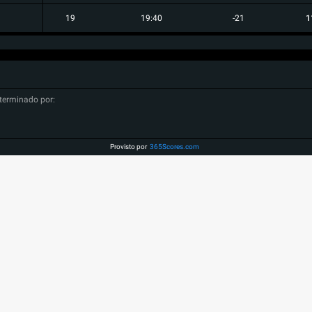
19
19:40
-21
1
terminado por:
Provisto por
365Scores.com