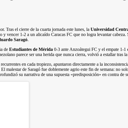
. Tras el cierre de la cuarta jornada este lunes, la
Universidad Centr
 y vencer 1-2 a un alicaído Caracas FC que no logra levantar cabeza. Si
uardo Saragó
.
ria de
Estudiantes de Mérida
0-3 ante Anzoátegui FC y el empate 1-1 
nezolano parece ser una herida que nunca cierra, volvió a estallar tras 
ya recurrentes en cada tropiezo, apuntaron directamente a la inconsistenci
. El malestar de Saragó fue doblemente agrio este fin de semana: no so
profundizó su narrativa de una supuesta «predisposición» en contra de su