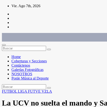
Saltar
Vie. Ago 7th, 2026
al
contenido
Conéctate con el deporte que te define. Mostramos sus historias.
Home
Coberturas y Secciones
Contáctenos
Galerías Fotográficas
NOSOTROS
Ponle Música al Deporte
FUTBOL
LIGA FUTVE
VZLA
La UCV no suelta el mando y Sara