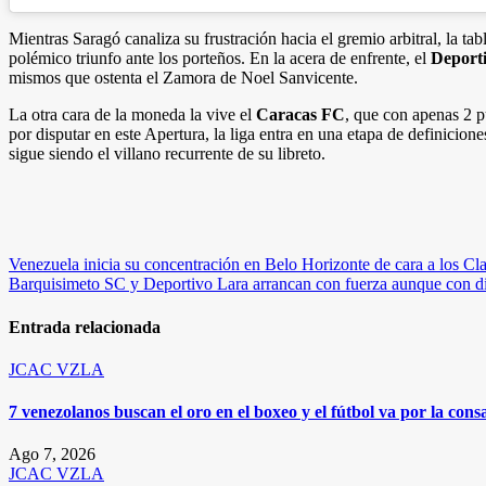
Mientras Saragó canaliza su frustración hacia el gremio arbitral, la ta
polémico triunfo ante los porteños. En la acera de enfrente, el
Deport
mismos que ostenta el Zamora de Noel Sanvicente.
La otra cara de la moneda la vive el
Caracas FC
, que con apenas 2 
por disputar en este Apertura, la liga entra en una etapa de definicio
sigue siendo el villano recurrente de su libreto.
Navegación
Venezuela inicia su concentración en Belo Horizonte de cara a los Cl
Barquisimeto SC y Deportivo Lara arrancan con fuerza aunque con dif
de
entradas
Entrada relacionada
JCAC
VZLA
7 venezolanos buscan el oro en el boxeo y el fútbol va por la c
Ago 7, 2026
JCAC
VZLA