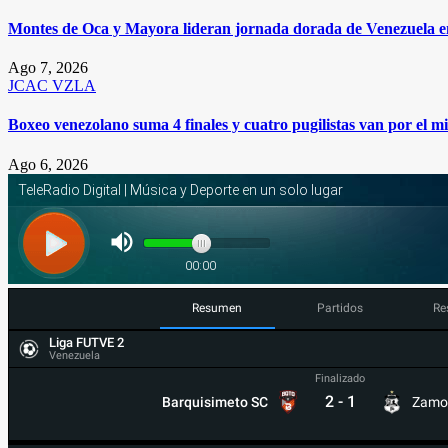
Montes de Oca y Mayora lideran jornada dorada de Venezuela 
Ago 7, 2026
JCAC
VZLA
Boxeo venezolano suma 4 finales y cuatro pugilistas van por el 
Ago 6, 2026
Resumen
Partidos
Re
Liga FUTVE 2
Venezuela
Finalizado
2
-
1
Barquisimeto SC
Zamo