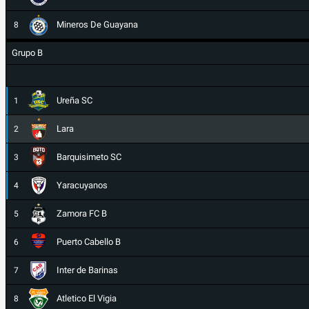
Mineros De Guayana
8
Grupo B
Ureña SC
1
Lara
2
Barquisimeto SC
3
Yaracuyanos
4
Zamora FC B
5
Puerto Cabello B
6
Inter de Barinas
7
Atletico El Vigia
8