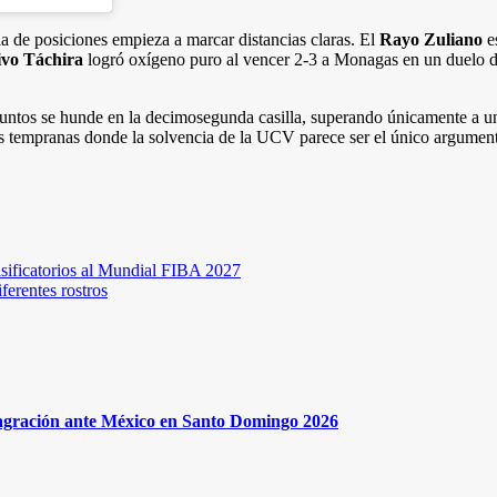
bla de posiciones empieza a marcar distancias claras. El
Rayo Zuliano
es
ivo Táchira
logró oxígeno puro al vencer 2-3 a Monagas en un duelo de 
puntos se hunde en la decimosegunda casilla, superando únicamente a u
nes tempranas donde la solvencia de la UCV parece ser el único argument
asificatorios al Mundial FIBA 2027
erentes rostros
onsagración ante México en Santo Domingo 2026