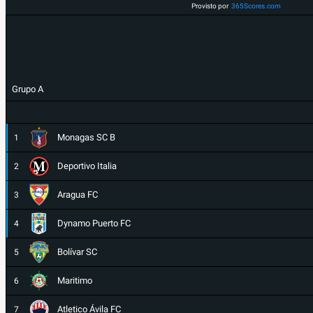
Provisto por
365Scores.com
Grupo A
Monagas SC B
1
Deportivo Italia
2
Aragua FC
3
Dynamo Puerto FC
4
Bolívar SC
5
Maritimo
6
Atletico Ávila FC
7