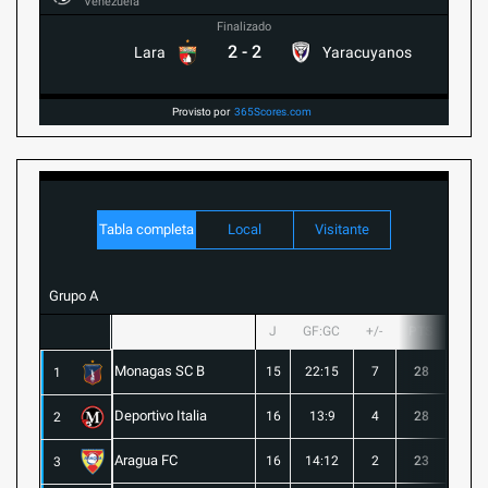
Venezuela
Finalizado
2
-
2
Lara
Yaracuyanos
Provisto por
365Scores.com
Tabla completa
Local
Visitante
Grupo A
J
GF:GC
+/-
PTS
G
Monagas SC B
15
22:15
7
28
8
1
Deportivo Italia
16
13:9
4
28
8
2
Aragua FC
16
14:12
2
23
6
3