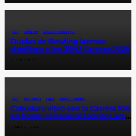
TRD
BOWLING
JDNJ CARACAS 2026
Duplas de Bowling larense
clasifican a los JDNJ Caracas 2026
JUN 2, 2026
TRD
ATLETISMO
LARA
MUNDO RUNNING
Cabudare vibró con la Carrera 10K
en honor al General Jacinto Lara
(Galería y Resultados)
MAY 28, 2026