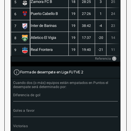
Zamora FC B
18
28:25
3
25
6
5
Puerto Cabello B
19
27:26
1
24
7
6
Inter de Barinas
19
38:42
-4
23
7
7
Atletico El Vigia
19
17:37
-20
14
3
8
Real Frontera
19
19:40
-21
11
3
9
Referencia
?
Forma de desempate en Liga FUTVE 2
Cuando dos (o más) equipos están empatados en Puntos el
desempate será determinado por:
Diferencia de gol
Goles a favor
Victorias