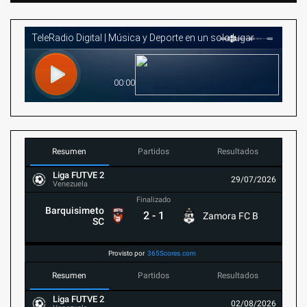
Resumen
Partidos
Resultados
Liga FUTVE 2
29/07/2026
Venezuela
Finalizado
Barquisimeto
2
-
1
Zamora FC B
SC
Provisto por
365Scores.com
Resumen
Partidos
Resultados
Liga FUTVE 2
02/08/2026