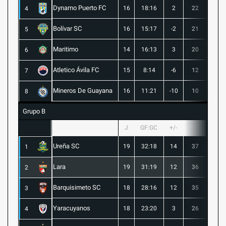
Dynamo Puerto FC
16
18:16
2
22
5
4
Bolívar SC
16
15:17
-2
21
6
5
Maritimo
14
16:13
3
20
5
6
Atletico Ávila FC
15
8:14
-6
12
1
7
Mineros De Guayana
16
11:21
-10
10
1
8
Grupo B
J
GF:GC
+/-
PTS
G
Ureña SC
19
32:18
14
37
10
1
Lara
19
31:19
12
36
10
2
Barquisimeto SC
18
28:16
12
35
10
3
Yaracuyanos
18
23:20
3
26
7
4