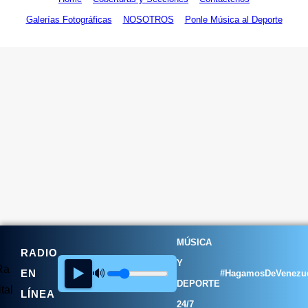
Galerías Fotográficas
NOSOTROS
Ponle Música al Deporte
MÚSICA
RADIO
Y
▶️
🔊
EN
#HagamosDeVenezu
DEPORTE
LÍNEA
24/7