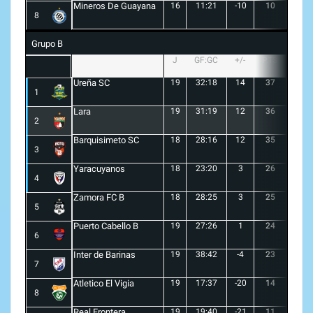
Mineros De Guayana
16
11:21
-10
10
1
8
Grupo B
J
GF:GC
+/-
PTS
G
Ureña SC
19
32:18
14
37
10
1
Lara
19
31:19
12
36
10
2
Barquisimeto SC
18
28:16
12
35
10
3
Yaracuyanos
18
23:20
3
26
7
4
Zamora FC B
18
28:25
3
25
6
5
Puerto Cabello B
19
27:26
1
24
7
6
Inter de Barinas
19
38:42
-4
23
7
7
Atletico El Vigia
19
17:37
-20
14
3
8
Real Frontera
19
19:40
-21
11
3