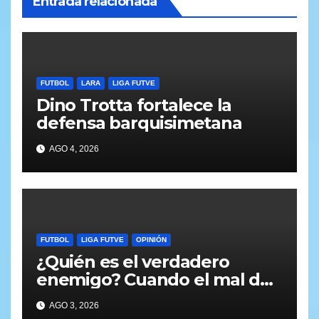
Entrada relacionada
FUTBOL
LARA
LIGA FUTVE
Dino Trotta fortalece la
defensa barquisimetana
AGO 4, 2026
FUTBOL
LIGA FUTVE
OPINIÓN
¿Quién es el verdadero
enemigo? Cuando el mal del
fútbol viene desde adentro
AGO 3, 2026