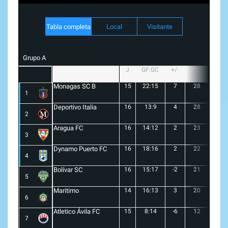
Tabla completa
Local
Visitante
Grupo A
J
GF:GC
+/-
PTS
G
Monagas SC B
15
22:15
7
28
8
1
Deportivo Italia
16
13:9
4
28
8
2
Aragua FC
16
14:12
2
23
6
3
Dynamo Puerto FC
16
18:16
2
22
5
4
Bolívar SC
16
15:17
-2
21
6
5
Maritimo
14
16:13
3
20
5
6
Atletico Ávila FC
15
8:14
-6
12
1
7