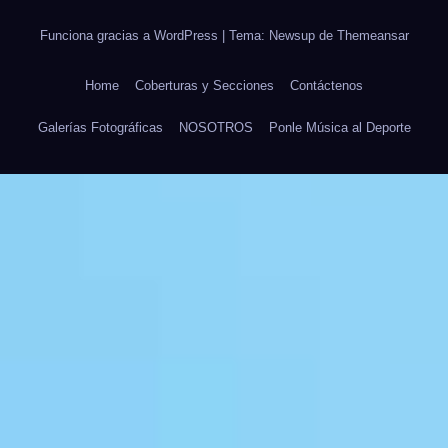
Funciona gracias a WordPress
|
Tema: Newsup de
Themeansar
Home
Coberturas y Secciones
Contáctenos
Galerías Fotográficas
NOSOTROS
Ponle Música al Deporte