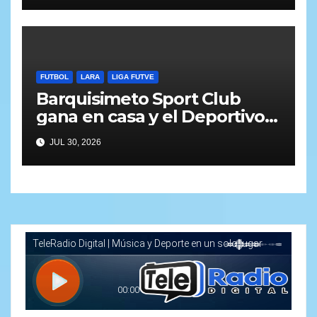
FUTBOL
LARA
LIGA FUTVE
Barquisimeto Sport Club
gana en casa y el Deportivo
Lara pierde en la carretera
JUL 30, 2026