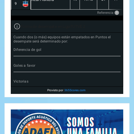
9
Referencia
?
Forma de desempate en Liga FUTVE 2
Cuando dos (o más) equipos están empatados en Puntos el
desempate será determinado por:
Diferencia de gol
Goles a favor
Victorias
Provisto por
365Scores.com