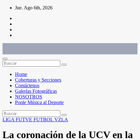
Saltar
Jue. Ago 6th, 2026
al
contenido
Conéctate con el deporte que te define. Mostramos sus historias.
Home
Coberturas y Secciones
Contáctenos
Galerías Fotográficas
NOSOTROS
Ponle Música al Deporte
LIGA FUTVE
FUTBOL
VZLA
La coronación de la UCV en la