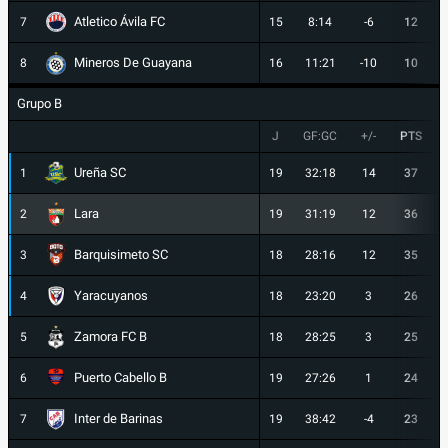
Atletico Ávila FC
7
15
8:14
-6
12
Mineros De Guayana
8
16
11:21
-10
10
Grupo B
J
GF:GC
+/-
PTS
Ureña SC
1
19
32:18
14
37
Lara
2
19
31:19
12
36
Barquisimeto SC
3
18
28:16
12
35
Yaracuyanos
4
18
23:20
3
26
Zamora FC B
5
18
28:25
3
25
Puerto Cabello B
6
19
27:26
1
24
Inter de Barinas
7
19
38:42
-4
23