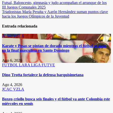
Navegación
Futsal, Baloncesto, gimnasia y judo acompañan el arranque de los
III Juegos Comunales 2025
de
Triatlonistas María Peralta y Aarón Hernández suman puntos clave
entradas
hacia los Juegos Olímpicos de la Juventud
Entrada relacionada
JCAC
VZLA
Karate y Pesas se pintan de dorado mientras el fútbol se mete
en la final masculina en Santo Domingo
Ago 6, 2026
FUTBOL
LARA
LIGA FUTVE
Dino Trotta fortalece la defensa barquisimetana
Ago 4, 2026
JCAC
VZLA
Boxeo criollo busca seis finales y el fútbol va ante Colombia este
miércoles en semis