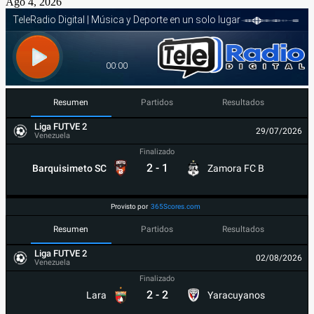
Ago 4, 2026
Resumen
Partidos
Resultados
Liga FUTVE 2
29/07/2026
Venezuela
Finalizado
2
-
1
Barquisimeto SC
Zamora FC B
Provisto por
365Scores.com
Resumen
Partidos
Resultados
Liga FUTVE 2
02/08/2026
Venezuela
Finalizado
2
-
2
Lara
Yaracuyanos