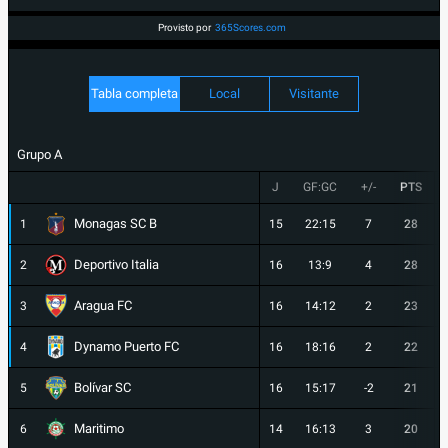
Provisto por
365Scores.com
Tabla completa
Local
Visitante
Grupo A
J
GF:GC
+/-
PTS
Monagas SC B
1
15
22:15
7
28
Deportivo Italia
2
16
13:9
4
28
Aragua FC
3
16
14:12
2
23
Dynamo Puerto FC
4
16
18:16
2
22
Bolívar SC
5
16
15:17
-2
21
Maritimo
6
14
16:13
3
20