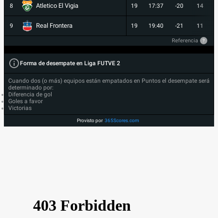
Atletico El Vigia
8
19
17:37
-20
14
Real Frontera
9
19
19:40
-21
11
Referencia
?
Forma de desempate en Liga FUTVE 2
Cuando dos (o más) equipos están empatados en Puntos el desempate será
determinado por:
Diferencia de gol
Goles a favor
Victorias
Provisto por
365Scores.com