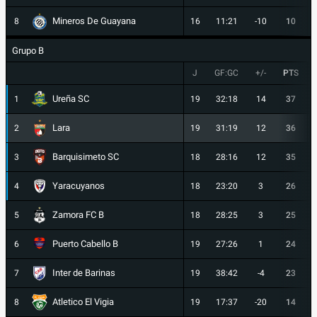
Mineros De Guayana
8
16
11:21
-10
10
Grupo B
J
GF:GC
+/-
PTS
Ureña SC
1
19
32:18
14
37
Lara
2
19
31:19
12
36
Barquisimeto SC
3
18
28:16
12
35
Yaracuyanos
4
18
23:20
3
26
Zamora FC B
5
18
28:25
3
25
Puerto Cabello B
6
19
27:26
1
24
Inter de Barinas
7
19
38:42
-4
23
Atletico El Vigia
8
19
17:37
-20
14