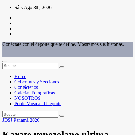
Saltar
Sáb. Ago 8th, 2026
al
contenido
Conéctate con el deporte que te define. Mostramos sus historias.
Home
Coberturas y Secciones
Contáctenos
Galerías Fotográficas
NOSOTROS
Ponle Música al Deporte
JDSJ Panamá 2026
Karate venezolano ultima