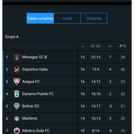
Tabla completa
Local
Visitante
Grupo A
J
GF:GC
+/-
PTS
Monagas SC B
1
15
22:15
7
28
Deportivo Italia
2
16
13:9
4
28
Aragua FC
3
16
14:12
2
23
Dynamo Puerto FC
4
16
18:16
2
22
Bolívar SC
5
16
15:17
-2
21
Maritimo
6
14
16:13
3
20
Atletico Ávila FC
7
15
8:14
-6
12