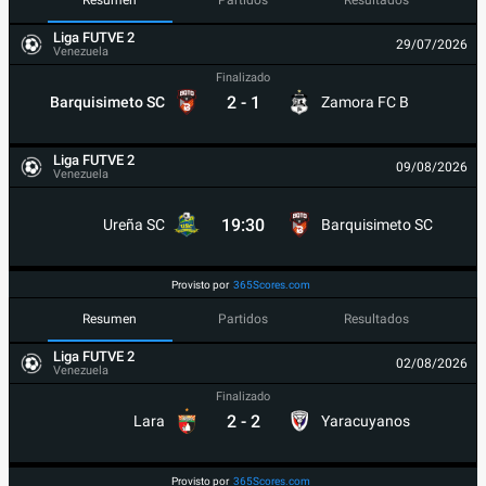
Resumen
Partidos
Resultados
Liga FUTVE 2
29/07/2026
Venezuela
Finalizado
2
-
1
Barquisimeto SC
Zamora FC B
Liga FUTVE 2
09/08/2026
Venezuela
19:30
Ureña SC
Barquisimeto SC
Provisto por
365Scores.com
Resumen
Partidos
Resultados
Liga FUTVE 2
02/08/2026
Venezuela
Finalizado
2
-
2
Lara
Yaracuyanos
Provisto por
365Scores.com