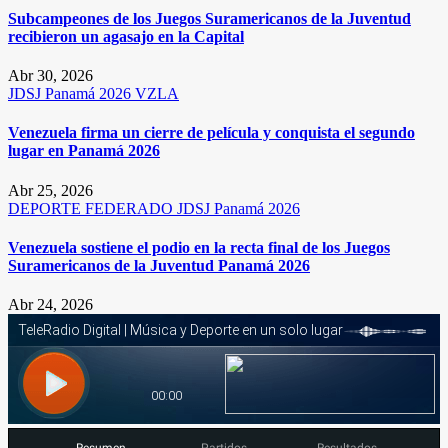
Subcampeones de los Juegos Suramericanos de la Juventud
recibieron un agasajo en la Capital
Abr 30, 2026
JDSJ Panamá 2026
VZLA
Venezuela firma un cierre de película y conquista el segundo
lugar en Panamá 2026
Abr 25, 2026
DEPORTE FEDERADO
JDSJ Panamá 2026
Venezuela sostiene el podio en la recta final de los Juegos
Suramericanos de la Juventud Panamá 2026
Abr 24, 2026