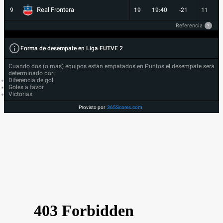
Real Frontera
9
19
19:40
-21
11
Referencia
?
Forma de desempate en Liga FUTVE 2
Cuando dos (o más) equipos están empatados en Puntos el desempate será
determinado por:
Diferencia de gol
Goles a favor
Victorias
Provisto por
365Scores.com