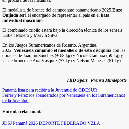
en procura de las medallas.
El medallista de bronce del campeonato panamericano 2025,
Enzo
Quijada
será el encargado de representar al país en el
kata
individual masculino
El combinado criollo estará bajo la dirección técnica de los senseis,
Lisbett Molero y Marvin Silva.
En los Juegos Suramericanos de Rosario, Argentina,
2022,
Venezuela comandó el medallero de esta disciplina
con las
doradas de Joaquín Sánchez (+ 68 kg) y Nicole Gamboa (59 kg) y
las de bronce de Ana Vásquez (53 kg) y Nelson Meneses (61 kg)
TRD Sport | Prensa Mindeporte
Navegación
Panamá lista para recibir a la Juventud de ODESUR
Ferrer y Pérez los abanderados por Venezuela en los Suramericanos
de
de la Juventud
entradas
Entrada relacionada
JDSJ Panamá 2026
DEPORTE FEDERADO
VZLA