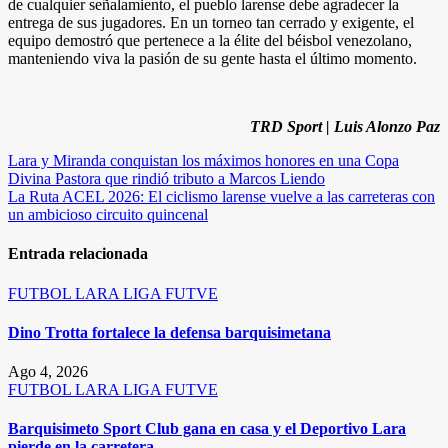
de cualquier señalamiento, el pueblo larense debe agradecer la
entrega de sus jugadores. En un torneo tan cerrado y exigente, el
equipo demostró que pertenece a la élite del béisbol venezolano,
manteniendo viva la pasión de su gente hasta el último momento.
TRD Sport | Luis Alonzo Paz
Navegación
Lara y Miranda conquistan los máximos honores en una Copa
Divina Pastora que rindió tributo a Marcos Liendo
de
La Ruta ACEL 2026: El ciclismo larense vuelve a las carreteras con
entradas
un ambicioso circuito quincenal
Entrada relacionada
FUTBOL
LARA
LIGA FUTVE
Dino Trotta fortalece la defensa barquisimetana
Ago 4, 2026
FUTBOL
LARA
LIGA FUTVE
Barquisimeto Sport Club gana en casa y el Deportivo Lara
pierde en la carretera