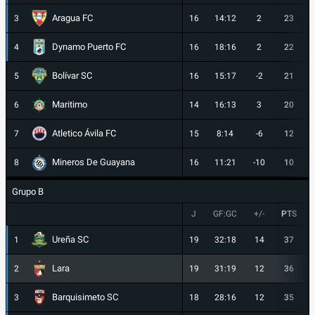
Aragua FC
3
16
14:12
2
23
Dynamo Puerto FC
4
16
18:16
2
22
Bolívar SC
5
16
15:17
-2
21
Maritimo
6
14
16:13
3
20
Atletico Ávila FC
7
15
8:14
-6
12
Mineros De Guayana
8
16
11:21
-10
10
Grupo B
J
GF:GC
+/-
PTS
Ureña SC
1
19
32:18
14
37
Lara
2
19
31:19
12
36
Barquisimeto SC
3
18
28:16
12
35