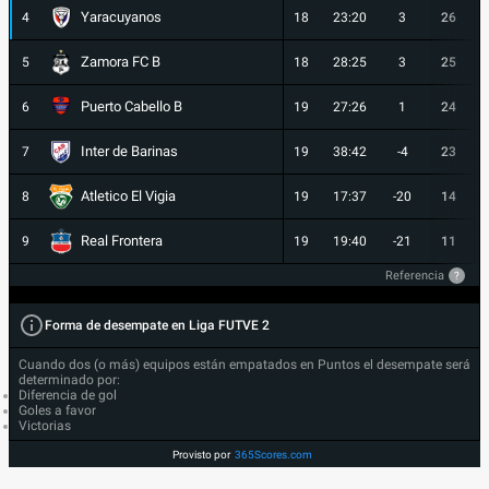
Yaracuyanos
4
18
23:20
3
26
Zamora FC B
5
18
28:25
3
25
Puerto Cabello B
6
19
27:26
1
24
Inter de Barinas
7
19
38:42
-4
23
Atletico El Vigia
8
19
17:37
-20
14
Real Frontera
9
19
19:40
-21
11
Referencia
?
Forma de desempate en Liga FUTVE 2
Cuando dos (o más) equipos están empatados en Puntos el desempate será
determinado por:
Diferencia de gol
Goles a favor
Victorias
Provisto por
365Scores.com