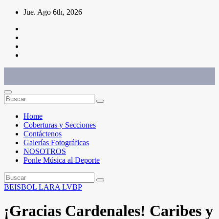
Saltar
Jue. Ago 6th, 2026
al
contenido
Conéctate con el deporte que te define. Mostramos sus historias.
Home
Coberturas y Secciones
Contáctenos
Galerías Fotográficas
NOSOTROS
Ponle Música al Deporte
BEISBOL
LARA
LVBP
¡Gracias Cardenales! Caribes y