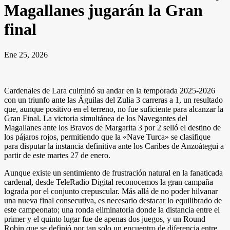
Magallanes jugarán la Gran
final
Ene 25, 2026
Cardenales de Lara culminó su andar en la temporada 2025-2026
con un triunfo ante las Águilas del Zulia 3 carreras a 1, un resultado
que, aunque positivo en el terreno, no fue suficiente para alcanzar la
Gran Final. La victoria simultánea de los Navegantes del
Magallanes ante los Bravos de Margarita 3 por 2 selló el destino de
los pájaros rojos, permitiendo que la «Nave Turca» se clasifique
para disputar la instancia definitiva ante los Caribes de Anzoátegui a
partir de este martes 27 de enero.
Aunque existe un sentimiento de frustración natural en la fanaticada
cardenal, desde TeleRadio Digital reconocemos la gran campaña
lograda por el conjunto crepuscular. Más allá de no poder hilvanar
una nueva final consecutiva, es necesario destacar lo equilibrado de
este campeonato; una ronda eliminatoria donde la distancia entre el
primer y el quinto lugar fue de apenas dos juegos, y un Round
Robin que se definió por tan solo un encuentro de diferencia entre