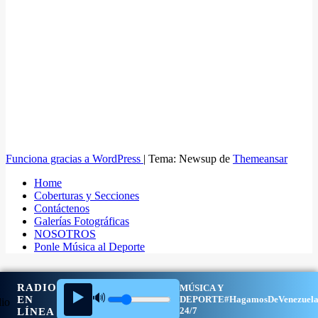
Funciona gracias a WordPress
|
Tema: Newsup de
Themeansar
Home
Coberturas y Secciones
Contáctenos
Galerías Fotográficas
NOSOTROS
Ponle Música al Deporte
RADIO
MÚSICA Y
▶️
🔊
EN
DEPORTE
#HagamosDeVenezuel
24/7
LÍNEA