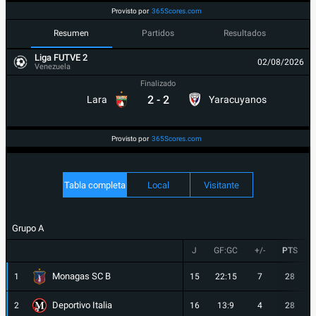
Provisto por
365Scores.com
Resumen
Partidos
Resultados
Liga FUTVE 2
02/08/2026
Venezuela
Finalizado
2
-
2
Lara
Yaracuyanos
Provisto por
365Scores.com
Tabla completa
Local
Visitante
Grupo A
J
GF:GC
+/-
PTS
Monagas SC B
1
15
22:15
7
28
Deportivo Italia
2
16
13:9
4
28