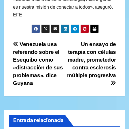
es nuestra misión de conectar a todos», aseguró.
EFE
Navegación
Venezuela usa
Un ensayo de
referendo sobre el
terapia con células
de
Esequibo como
madre, prometedor
entradas
«distracción de sus
contra esclerosis
problemas», dice
múltiple progresiva
Guyana
Entrada relacionada