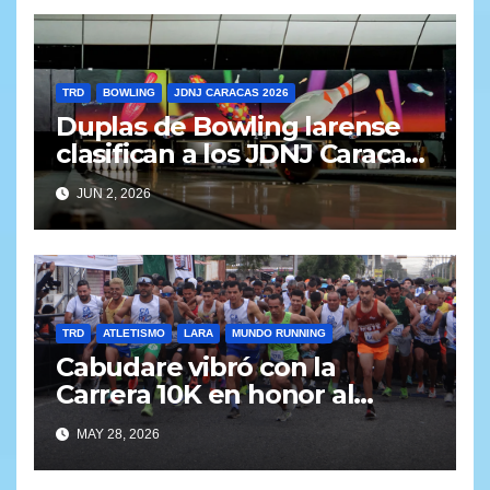
TRD
BOWLING
JDNJ CARACAS 2026
Duplas de Bowling larense
clasifican a los JDNJ Caracas
2026
JUN 2, 2026
TRD
ATLETISMO
LARA
MUNDO RUNNING
Cabudare vibró con la
Carrera 10K en honor al
General Jacinto Lara (Galería
MAY 28, 2026
y Resultados)