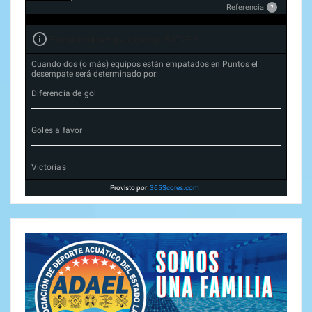
Referencia
?
Forma de desempate en Liga FUTVE 2
Cuando dos (o más) equipos están empatados en Puntos el
desempate será determinado por:
Diferencia de gol
Goles a favor
Victorias
Provisto por
365Scores.com