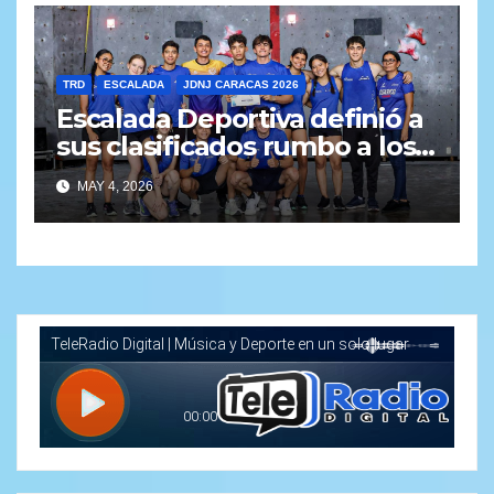
TRD
ESCALADA
JDNJ CARACAS 2026
Escalada Deportiva definió a
sus clasificados rumbo a los
Juegos Deportivos
MAY 4, 2026
Nacionales Juveniles Caracas
2026