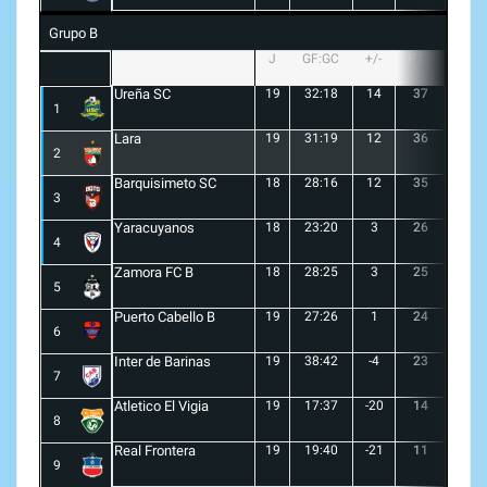
Grupo B
J
GF:GC
+/-
PTS
G
Ureña SC
19
32:18
14
37
10
1
Lara
19
31:19
12
36
10
2
Barquisimeto SC
18
28:16
12
35
10
3
Yaracuyanos
18
23:20
3
26
7
4
Zamora FC B
18
28:25
3
25
6
5
Puerto Cabello B
19
27:26
1
24
7
6
Inter de Barinas
19
38:42
-4
23
7
7
Atletico El Vigia
19
17:37
-20
14
3
8
Real Frontera
19
19:40
-21
11
3
9