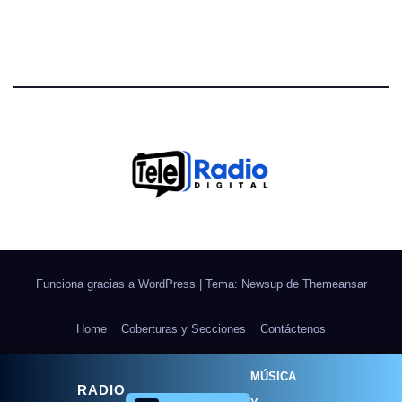
Funciona gracias a WordPress
|
Tema: Newsup de
Themeansar
Home
Coberturas y Secciones
Contáctenos
Galerías Fotográficas
NOSOTROS
Ponle Música al Deporte
MÚSICA
RADIO