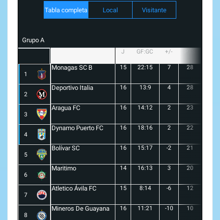
Tabla completa
Local
Visitante
Grupo A
J
GF:GC
+/-
PTS
G
Monagas SC B
15
22:15
7
28
8
1
Deportivo Italia
16
13:9
4
28
8
2
Aragua FC
16
14:12
2
23
6
3
Dynamo Puerto FC
16
18:16
2
22
5
4
Bolívar SC
16
15:17
-2
21
6
5
Maritimo
14
16:13
3
20
5
6
Atletico Ávila FC
15
8:14
-6
12
1
7
Mineros De Guayana
16
11:21
-10
10
1
8