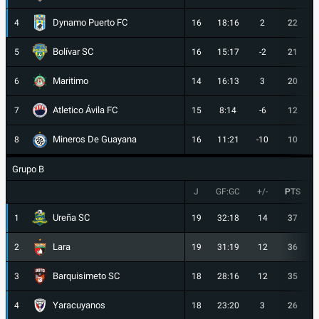
Dynamo Puerto FC
4
16
18:16
2
22
Bolívar SC
5
16
15:17
-2
21
Maritimo
6
14
16:13
3
20
Atletico Ávila FC
7
15
8:14
-6
12
Mineros De Guayana
8
16
11:21
-10
10
Grupo B
J
GF:GC
+/-
PTS
Ureña SC
1
19
32:18
14
37
Lara
2
19
31:19
12
36
Barquisimeto SC
3
18
28:16
12
35
Yaracuyanos
4
18
23:20
3
26