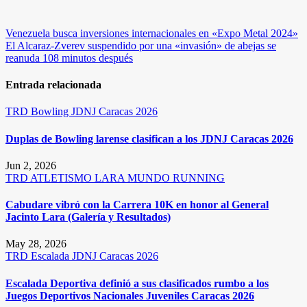
Navegación
Venezuela busca inversiones internacionales en «Expo Metal 2024»
El Alcaraz-Zverev suspendido por una «invasión» de abejas se
de
reanuda 108 minutos después
entradas
Entrada relacionada
TRD
Bowling
JDNJ Caracas 2026
Duplas de Bowling larense clasifican a los JDNJ Caracas 2026
Jun 2, 2026
TRD
ATLETISMO
LARA
MUNDO RUNNING
Cabudare vibró con la Carrera 10K en honor al General
Jacinto Lara (Galería y Resultados)
May 28, 2026
TRD
Escalada
JDNJ Caracas 2026
Escalada Deportiva definió a sus clasificados rumbo a los
Juegos Deportivos Nacionales Juveniles Caracas 2026