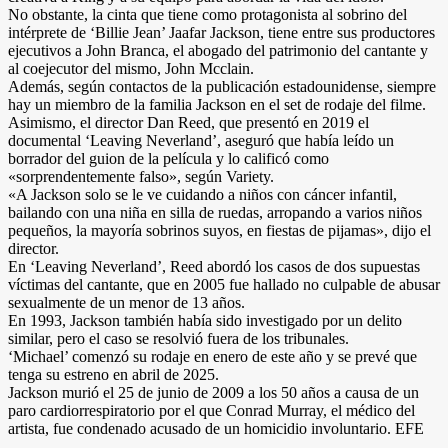
No obstante, la cinta que tiene como protagonista al sobrino del
intérprete de ‘Billie Jean’ Jaafar Jackson, tiene entre sus productores
ejecutivos a John Branca, el abogado del patrimonio del cantante y
al coejecutor del mismo, John Mcclain.
Además, según contactos de la publicación estadounidense, siempre
hay un miembro de la familia Jackson en el set de rodaje del filme.
Asimismo, el director Dan Reed, que presentó en 2019 el
documental ‘Leaving Neverland’, aseguró que había leído un
borrador del guion de la película y lo calificó como
«sorprendentemente falso», según Variety.
«A Jackson solo se le ve cuidando a niños con cáncer infantil,
bailando con una niña en silla de ruedas, arropando a varios niños
pequeños, la mayoría sobrinos suyos, en fiestas de pijamas», dijo el
director.
En ‘Leaving Neverland’, Reed abordó los casos de dos supuestas
víctimas del cantante, que en 2005 fue hallado no culpable de abusar
sexualmente de un menor de 13 años.
En 1993, Jackson también había sido investigado por un delito
similar, pero el caso se resolvió fuera de los tribunales.
‘Michael’ comenzó su rodaje en enero de este año y se prevé que
tenga su estreno en abril de 2025.
Jackson murió el 25 de junio de 2009 a los 50 años a causa de un
paro cardiorrespiratorio por el que Conrad Murray, el médico del
artista, fue condenado acusado de un homicidio involuntario. EFE