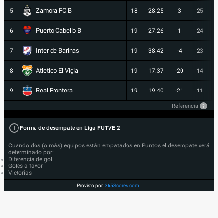
Zamora FC B
5
18
28:25
3
25
Puerto Cabello B
6
19
27:26
1
24
Inter de Barinas
7
19
38:42
-4
23
Atletico El Vigia
8
19
17:37
-20
14
Real Frontera
9
19
19:40
-21
11
Referencia
?
Forma de desempate en Liga FUTVE 2
Cuando dos (o más) equipos están empatados en Puntos el desempate será
determinado por:
Diferencia de gol
Goles a favor
Victorias
Provisto por
365Scores.com