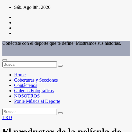
Saltar
Sáb. Ago 8th, 2026
al
contenido
Conéctate con el deporte que te define. Mostramos sus historias.
Home
Coberturas y Secciones
Contáctenos
Galerías Fotográficas
NOSOTROS
Ponle Música al Deporte
TRD
El productor de la película de