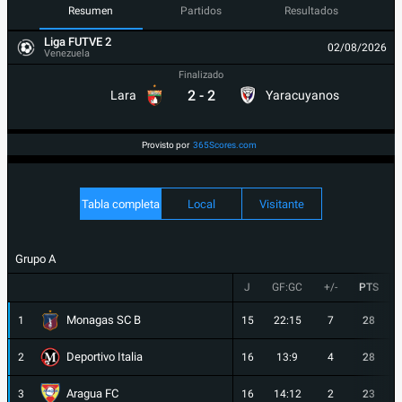
Resumen
Partidos
Resultados
Liga FUTVE 2
02/08/2026
Venezuela
Finalizado
2
-
2
Lara
Yaracuyanos
Provisto por
365Scores.com
Tabla completa
Local
Visitante
Grupo A
J
GF:GC
+/-
PTS
Monagas SC B
1
15
22:15
7
28
Deportivo Italia
2
16
13:9
4
28
Aragua FC
3
16
14:12
2
23