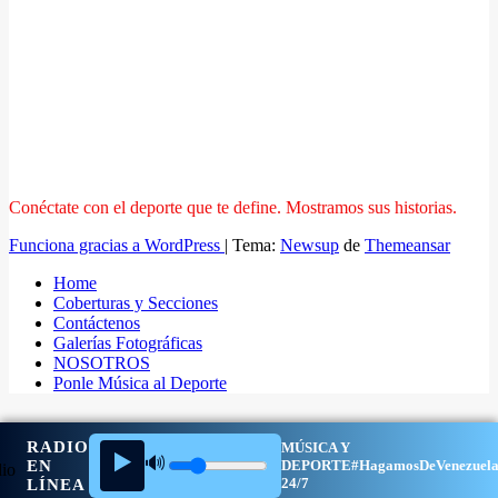
Conéctate con el deporte que te define. Mostramos sus historias.
Funciona gracias a WordPress
|
Tema:
Newsup
de
Themeansar
Home
Coberturas y Secciones
Contáctenos
Galerías Fotográficas
NOSOTROS
Ponle Música al Deporte
RADIO
MÚSICA Y
▶️
🔊
EN
DEPORTE
#HagamosDeVenezuel
24/7
LÍNEA