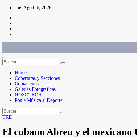
Saltar
Jue. Ago 6th, 2026
al
contenido
Conéctate con el deporte que te define. Mostramos sus historias.
Home
Coberturas y Secciones
Contáctenos
Galerías Fotográficas
NOSOTROS
Ponle Música al Deporte
TRD
El cubano Abreu y el mexicano 