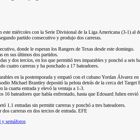
 este miércoles con la Serie Divisional de la Liga Americana (3-1) al d
segundo partido consecutivo y produjo dos carreras.
ecutivo, donde le esperan los Rangers de Texas desde este domingo.
s en sus últimos dos partidos.
as y dos tercios, en los que permitió tres imparables y ponchó a seis b
do cuatro carreras y ha ponchado a 17 bateadores.
parables en la postemporada y empató con el cubano Yordan Álvarez en e
isodio Michael Brantley depositó la pelota detrás de la cerca del Target 
 la cuarta entrada y elevó la ventaja a 1-3.
s 16 bateadores que había enfrentado, hasta que Edouard Julien envió la 
ó 1.1 entradas sin permitir carreras y ponchó a tres bateadores.
ir dos carreras en dos tercios de entrada. EFE
al y semáforos