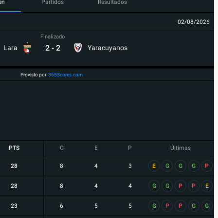
en
Partidos
Resultados
02/08/2026
Finalizado
2
-
2
Lara
Yaracuyanos
Provisto por
365Scores.com
PTS
G
E
P
Últimas
28
8
4
3
E
G
G
G
P
28
8
4
4
G
G
P
P
E
23
6
5
5
G
P
P
G
G