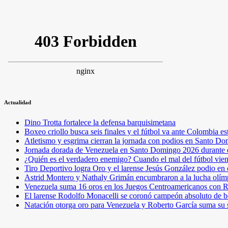
Actualidad
Dino Trotta fortalece la defensa barquisimetana
Boxeo criollo busca seis finales y el fútbol va ante Colombia es
Atletismo y esgrima cierran la jornada con podios en Santo D
Jornada dorada de Venezuela en Santo Domingo 2026 durante e
¿Quién es el verdadero enemigo? Cuando el mal del fútbol vie
Tiro Deportivo logra Oro y el larense Jesús González podio en
Astrid Montero y Nathaly Grimán encumbraron a la lucha olím
Venezuela suma 16 oros en los Juegos Centroamericanos con R
El larense Rodolfo Monacelli se coronó campeón absoluto de b
Natación otorga oro para Venezuela y Roberto García suma su 