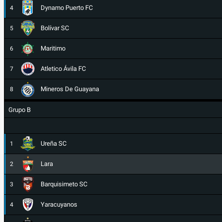
Dynamo Puerto FC
4
Bolívar SC
5
Maritimo
6
Atletico Ávila FC
7
Mineros De Guayana
8
Grupo B
Ureña SC
1
Lara
2
Barquisimeto SC
3
Yaracuyanos
4