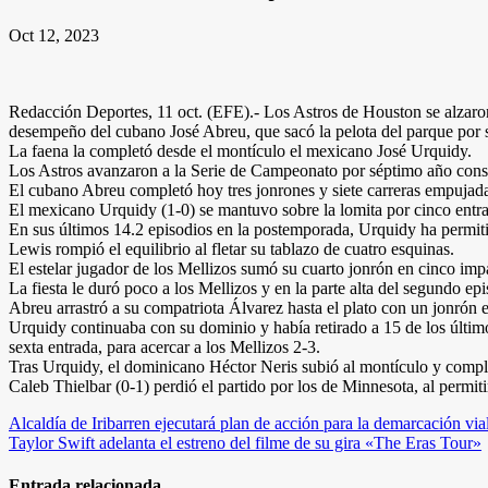
Oct 12, 2023
Redacción Deportes, 11 oct. (EFE).- Los Astros de Houston se alzaron
desempeño del cubano José Abreu, que sacó la pelota del parque por 
La faena la completó desde el montículo el mexicano José Urquidy.
Los Astros avanzaron a la Serie de Campeonato por séptimo año cons
El cubano Abreu completó hoy tres jonrones y siete carreras empujada
El mexicano Urquidy (1-0) se mantuvo sobre la lomita por cinco entrad
En sus últimos 14.2 episodios en la postemporada, Urquidy ha permiti
Lewis rompió el equilibrio al fletar su tablazo de cuatro esquinas.
El estelar jugador de los Mellizos sumó su cuarto jonrón en cinco im
La fiesta le duró poco a los Mellizos y en la parte alta del segundo ep
Abreu arrastró a su compatriota Álvarez hasta el plato con un jonrón en
Urquidy continuaba con su dominio y había retirado a 15 de los último
sexta entrada, para acercar a los Mellizos 2-3.
Tras Urquidy, el dominicano Héctor Neris subió al montículo y complet
Caleb Thielbar (0-1) perdió el partido por los de Minnesota, al permit
Navegación
Alcaldía de Iribarren ejecutará plan de acción para la demarcación vi
Taylor Swift adelanta el estreno del filme de su gira «The Eras Tour»
de
entradas
Entrada relacionada