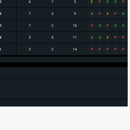
5
6
7
5
E
P
G
G
P
4
7
3
9
G
P
E
P
G
3
7
2
10
P
G
P
G
G
4
3
5
11
G
G
E
P
P
1
3
2
14
P
P
P
P
P