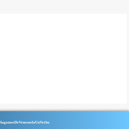
HagamosDeVenezuelaUnVerbo