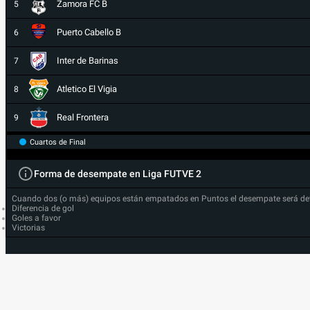
Zamora FC B
5
Puerto Cabello B
6
Inter de Barinas
7
Atletico El Vigia
8
Real Frontera
9
Cuartos de Final
Forma de desempate en Liga FUTVE 2
Cuando dos (o más) equipos están empatados en Puntos el desempate será de
Diferencia de gol
Goles a favor
Victorias