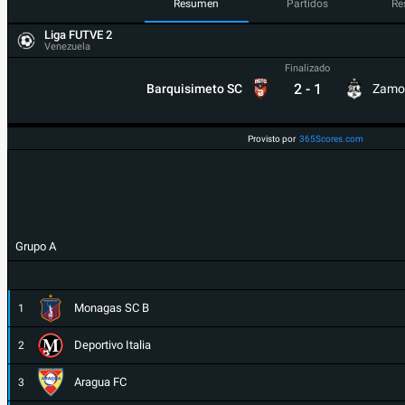
Resumen
Partidos
Re
Liga FUTVE 2
Venezuela
Finalizado
2
-
1
Barquisimeto SC
Zamo
Provisto por
365Scores.com
Grupo A
Monagas SC B
1
Deportivo Italia
2
Aragua FC
3