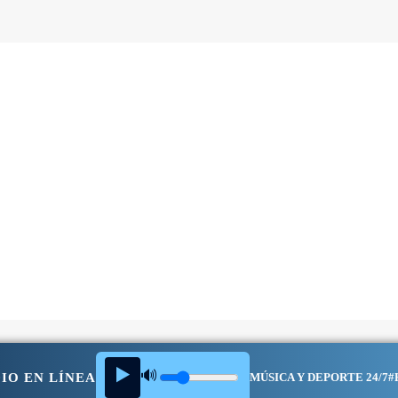
▶️
🔊
IO EN LÍNEA
MÚSICA Y DEPORTE 24/7
#