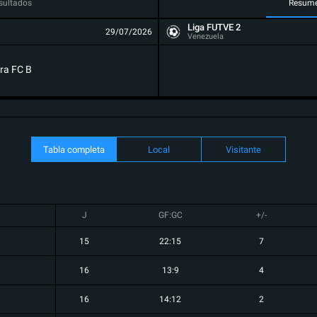
sultados
Resum
Liga FUTVE 2
29/07/2026
Venezuela
ra FC B
Tabla completa
Local
Visitante
J
GF:GC
+/-
15
22:15
7
16
13:9
4
16
14:12
2