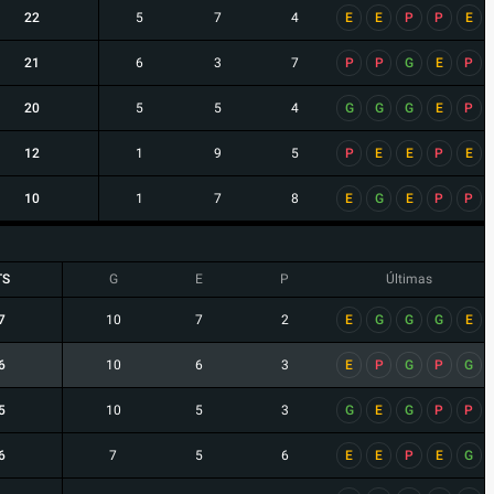
22
5
7
4
E
E
P
P
E
21
6
3
7
P
P
G
E
P
20
5
5
4
G
G
G
E
P
12
1
9
5
P
E
E
P
E
10
1
7
8
E
G
E
P
P
TS
G
E
P
Últimas
7
10
7
2
E
G
G
G
E
6
10
6
3
E
P
G
P
G
5
10
5
3
G
E
G
P
P
6
7
5
6
E
E
P
E
G