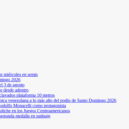
te miércoles en semis
omingo 2026
l 3 de agosto
ne desde adentro
 clavados plataforma 10 metros
pica venezolana a lo más alto del podio de Santo Domingo 2026
odolfo Monacelli como protagonista
oliche en los Juegos Centroamericanos
segunda medalla en patinaje