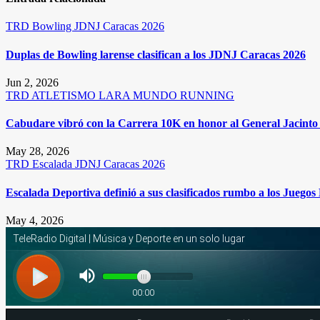
TRD
Bowling
JDNJ Caracas 2026
Duplas de Bowling larense clasifican a los JDNJ Caracas 2026
Jun 2, 2026
TRD
ATLETISMO
LARA
MUNDO RUNNING
Cabudare vibró con la Carrera 10K en honor al General Jacinto 
May 28, 2026
TRD
Escalada
JDNJ Caracas 2026
Escalada Deportiva definió a sus clasificados rumbo a los Juego
May 4, 2026