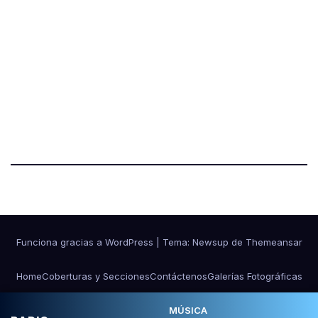
Funciona gracias a WordPress
|
Tema:
Newsup
de
Themeansar
Home
Coberturas y Secciones
Contáctenos
Galerías Fotográficas
NOSOTROS
Ponle Música al Deporte
MÚSICA