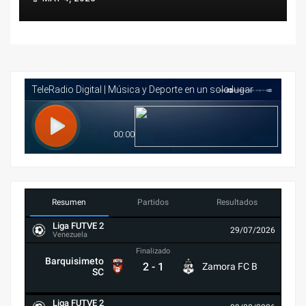
Nacionales Juveniles Caracas
2026
Resumen
Partidos
Resultados
Liga FUTVE 2
29/07/2026
Venezuela
Finalizado
Barquisimeto
2
-
1
Zamora FC B
SC
Liga FUTVE 2