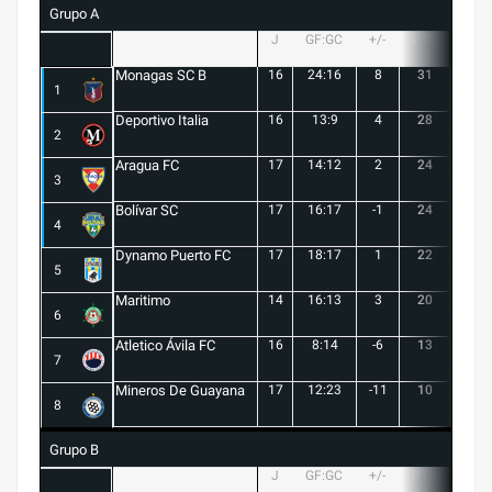
Grupo A
J
GF:GC
+/-
PTS
G
Monagas SC B
16
24:16
8
31
9
1
Deportivo Italia
16
13:9
4
28
8
2
Aragua FC
17
14:12
2
24
6
3
Bolívar SC
17
16:17
-1
24
7
4
Dynamo Puerto FC
17
18:17
1
22
5
5
Maritimo
14
16:13
3
20
5
6
Atletico Ávila FC
16
8:14
-6
13
1
7
Mineros De Guayana
17
12:23
-11
10
1
8
Grupo B
J
GF:GC
+/-
PTS
G