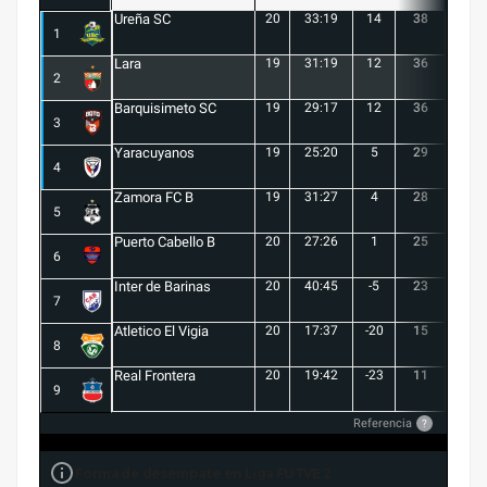
Ureña SC
20
33:19
14
38
10
1
Lara
19
31:19
12
36
10
2
Barquisimeto SC
19
29:17
12
36
10
3
Yaracuyanos
19
25:20
5
29
8
4
Zamora FC B
19
31:27
4
28
7
5
Puerto Cabello B
20
27:26
1
25
7
6
Inter de Barinas
20
40:45
-5
23
7
7
Atletico El Vigia
20
17:37
-20
15
3
8
Real Frontera
20
19:42
-23
11
3
9
Referencia
?
Forma de desempate en Liga FUTVE 2