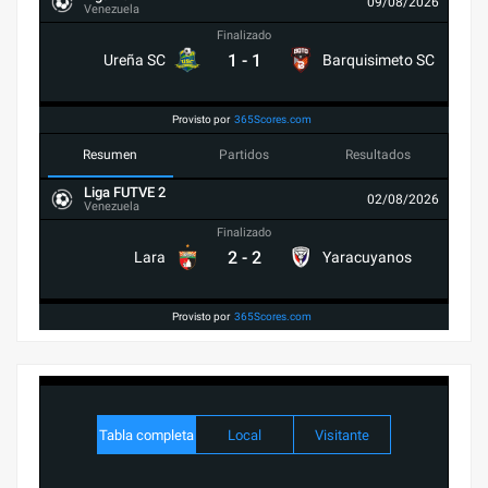
09/08/2026
Venezuela
Finalizado
1
-
1
Ureña SC
Barquisimeto SC
Provisto por
365Scores.com
Resumen
Partidos
Resultados
Liga FUTVE 2
02/08/2026
Venezuela
Finalizado
2
-
2
Lara
Yaracuyanos
Provisto por
365Scores.com
Tabla completa
Local
Visitante