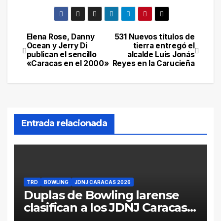
Elena Rose, Danny
531 Nuevos títulos de
Navegación
Ocean y Jerry Di
tierra entregó el
publican el sencillo
alcalde Luis Jonás
de
«Caracas en el 2000»
Reyes en la Carucieña
entradas
Entrada relacionada
TRD
BOWLING
JDNJ CARACAS 2026
Duplas de Bowling larense
clasifican a los JDNJ Caracas
2026