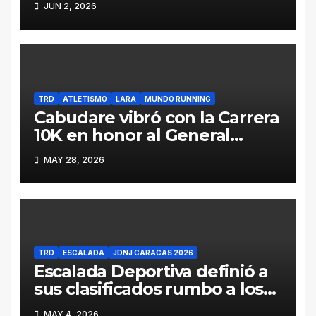
JUN 2, 2026
TRD
ATLETISMO
LARA
MUNDO RUNNING
Cabudare vibró con la Carrera
10K en honor al General
Jacinto Lara (Galería y
MAY 28, 2026
Resultados)
TRD
ESCALADA
JDNJ CARACAS 2026
Escalada Deportiva definió a
sus clasificados rumbo a los
Juegos Deportivos
MAY 4, 2026