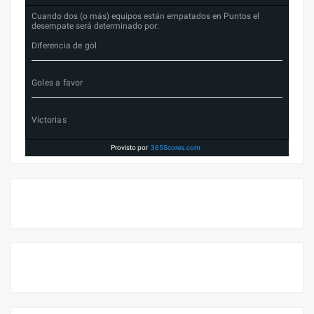
Cuando dos (o más) equipos están empatados en Puntos el
desempate será determinado por:
Diferencia de gol
Goles a favor
Victorias
Provisto por
365Scores.com