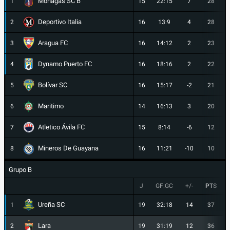
Monagas SC B
1
15
22:15
7
28
Deportivo Italia
2
16
13:9
4
28
Aragua FC
3
16
14:12
2
23
Dynamo Puerto FC
4
16
18:16
2
22
Bolívar SC
5
16
15:17
-2
21
Maritimo
6
14
16:13
3
20
Atletico Ávila FC
7
15
8:14
-6
12
Mineros De Guayana
8
16
11:21
-10
10
Grupo B
J
GF:GC
+/-
PTS
Ureña SC
1
19
32:18
14
37
Lara
2
19
31:19
12
36