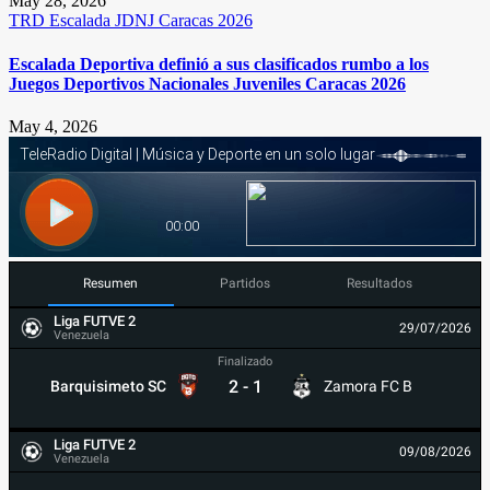
May 28, 2026
TRD
Escalada
JDNJ Caracas 2026
Escalada Deportiva definió a sus clasificados rumbo a los
Juegos Deportivos Nacionales Juveniles Caracas 2026
May 4, 2026
Resumen
Partidos
Resultados
Liga FUTVE 2
29/07/2026
Venezuela
Finalizado
2
-
1
Barquisimeto SC
Zamora FC B
Liga FUTVE 2
09/08/2026
Venezuela