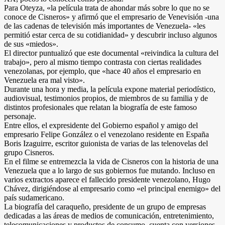
Para Oteyza, «la película trata de ahondar más sobre lo que no se
conoce de Cisneros» y afirmó que el empresario de Venevisión -una
de las cadenas de televisión más importantes de Venezuela- «les
permitió estar cerca de su cotidianidad» y descubrir incluso algunos
de sus «miedos».
El director puntualizó que este documental «reivindica la cultura del
trabajo», pero al mismo tiempo contrasta con ciertas realidades
venezolanas, por ejemplo, que «hace 40 años el empresario en
Venezuela era mal visto».
Durante una hora y media, la película expone material periodístico,
audiovisual, testimonios propios, de miembros de su familia y de
distintos profesionales que relatan la biografía de este famoso
personaje.
Entre ellos, el expresidente del Gobierno español y amigo del
empresario Felipe González o el venezolano residente en España
Boris Izaguirre, escritor guionista de varias de las telenovelas del
grupo Cisneros.
En el filme se entremezcla la vida de Cisneros con la historia de una
Venezuela que a lo largo de sus gobiernos fue mutando. Incluso en
varios extractos aparece el fallecido presidente venezolano, Hugo
Chávez, dirigiéndose al empresario como «el principal enemigo» del
país sudamericano.
La biografía del caraqueño, presidente de un grupo de empresas
dedicadas a las áreas de medios de comunicación, entretenimiento,
telecomunicaciones y productos de consumo, cuenta con versiones