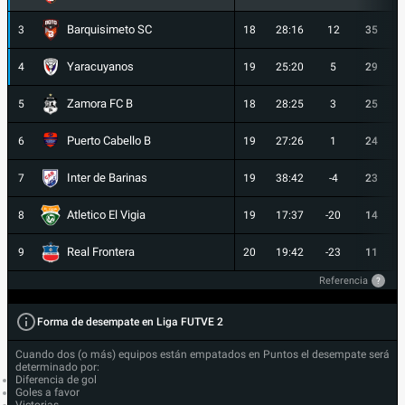
Barquisimeto SC
3
18
28:16
12
35
Yaracuyanos
4
19
25:20
5
29
Zamora FC B
5
18
28:25
3
25
Puerto Cabello B
6
19
27:26
1
24
Inter de Barinas
7
19
38:42
-4
23
Atletico El Vigia
8
19
17:37
-20
14
Real Frontera
9
20
19:42
-23
11
Referencia
?
Forma de desempate en Liga FUTVE 2
Cuando dos (o más) equipos están empatados en Puntos el desempate será
determinado por:
Diferencia de gol
Goles a favor