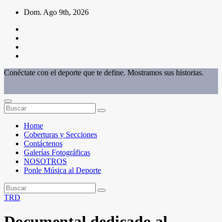
Saltar
Dom. Ago 9th, 2026
al
contenido
Conéctate con el deporte que te define. Mostramos sus historias.
Home
Coberturas y Secciones
Contáctenos
Galerías Fotográficas
NOSOTROS
Ponle Música al Deporte
TRD
Documental dedicado al